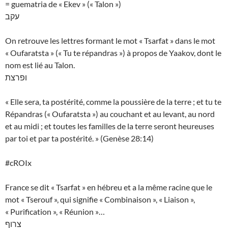
= guematria de « Ekev » (« Talon »)
עקב
On retrouve les lettres formant le mot « Tsarfat » dans le mot
« Oufaratsta » (« Tu te répandras ») à propos de Yaakov, dont le
nom est lié au Talon.
ופרצת
« Elle sera, ta postérité, comme la poussière de la terre ; et tu te
Répandras (« Oufaratsta ») au couchant et au levant, au nord
et au midi ; et toutes les familles de la terre seront heureuses
par toi et par ta postérité. » (Genèse 28:14)
#cROIx
France se dit « Tsarfat » en hébreu et a la même racine que le
mot « Tserouf », qui signifie « Combinaison », « Liaison »,
« Purification », « Réunion »…
צרוף