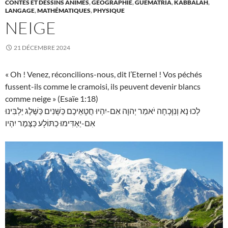
CONTES ET DESSINS ANIMÉS
,
GEOGRAPHIE
,
GUEMATRIA
,
KABBALAH
,
LANGAGE
,
MATHÉMATIQUES
,
PHYSIQUE
NEIGE
21 DÉCEMBRE 2024
« Oh ! Venez, réconcilions-nous, dit l’Eternel ! Vos péchés
fussent-ils comme le cramoisi, ils peuvent devenir blancs
comme neige » (Esaïe 1:18)
לְכוּ נָא וְנִוָּכְחָה יֹאמַר יְהוָה אִם-יִהְיוּ חֲטָאֵיכֶם כַּשָּׁנִים כַּשֶּׁלֶג יַלְבִּינוּ
אִם-יַאְדִּימוּ כַתּוֹלָע כַּצֶּמֶר יִהְיו