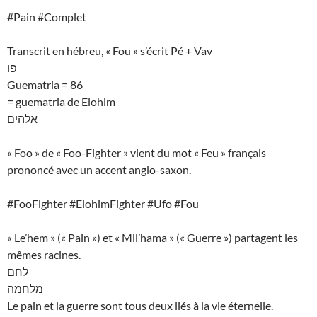
#Pain #Complet
Transcrit en hébreu, « Fou » s’écrit Pé + Vav
פו
Guematria = 86
= guematria de Elohim
אלהים
« Foo » de « Foo-Fighter » vient du mot « Feu » français
prononcé avec un accent anglo-saxon.
#FooFighter #ElohimFighter #Ufo #Fou
« Le’hem » (« Pain ») et « Mil’hama » (« Guerre ») partagent les
mêmes racines.
לחם
מלחמה
Le pain et la guerre sont tous deux liés à la vie éternelle.