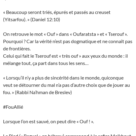
« Beaucoup seront triés, épurés et passés au creuset
(Yitsarfou). » (Daniel 12:10)
On retrouve le mot « Ouf » dans « Oufaratsta » et « Tserouf ».
Pourquoi ? Car la vérité n’est pas dogmatique et ne connaît pas
de frontières.
Celui qui fait le Tserouf est « très ouf » aux yeux du monde : il
mélange tout, ça part dans tous les sens…
« Lorsqu’il n’y a plus de sincérité dans le monde, quiconque
veut se détourner du mal n’a pas d’autre choix que de jouer au
fou. » (Rabbi Na’hman de Breslev)
#FouAllié
Lorsque l’on est sauvé, on peut dire « Ouf ! ».
Le Pied (« Reguel » en hébreu) correspond à la sefira Malkhout,