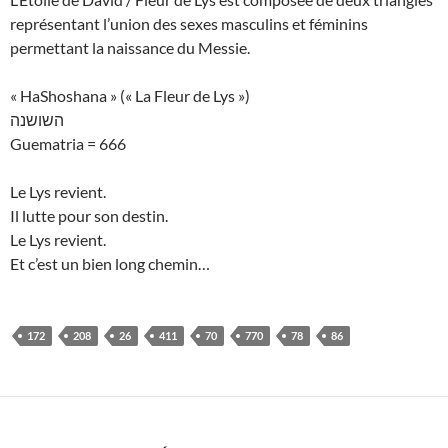
représentant l’union des sexes masculins et féminins
permettant la naissance du Messie.
« HaShoshana » (« La Fleur de Lys »)
השושנה
Guematria = 666
Le Lys revient.
Il lutte pour son destin.
Le Lys revient.
Et c’est un bien long chemin…
172
208
26
411
70
770
78
86