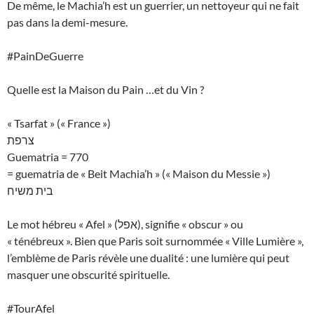
De même, le Machia’h est un guerrier, un nettoyeur qui ne fait
pas dans la demi-mesure.
#PainDeGuerre
Quelle est la Maison du Pain …et du Vin ?
« Tsarfat » (« France »)
צרפת
Guematria = 770
= guematria de « Beit Machia’h » (« Maison du Messie »)
בית משיח
Le mot hébreu « Afel » (אפל), signifie « obscur » ou
« ténébreux ». Bien que Paris soit surnommée « Ville Lumière »,
l’emblème de Paris révèle une dualité : une lumière qui peut
masquer une obscurité spirituelle.
#TourAfel