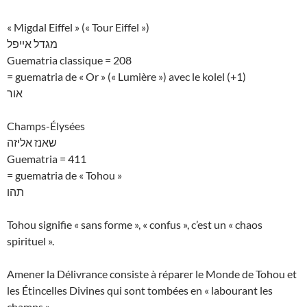
« Migdal Eiffel » (« Tour Eiffel »)
מגדל אייפל
Guematria classique = 208
= guematria de « Or » (« Lumière ») avec le kolel (+1)
אור
Champs-Élysées
שאנז אליזה
Guematria = 411
= guematria de « Tohou »
תהו
Tohou signifie « sans forme », « confus », c’est un « chaos
spirituel ».
Amener la Délivrance consiste à réparer le Monde de Tohou et
les Étincelles Divines qui sont tombées en « labourant les
champs ».