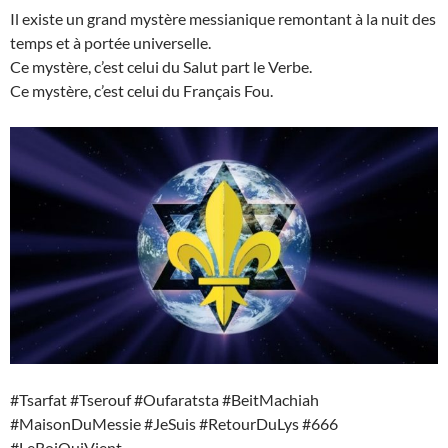
Il existe un grand mystère messianique remontant à la nuit des
temps et à portée universelle.
Ce mystère, c’est celui du Salut part le Verbe.
Ce mystère, c’est celui du Français Fou.
#Tsarfat #Tserouf #Oufaratsta #BeitMachiah
#MaisonDuMessie #JeSuis #RetourDuLys #666
#LeRoiQuiVient