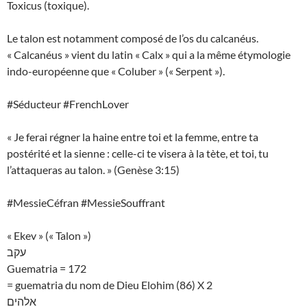
Toxicus (toxique).
Le talon est notamment composé de l’os du calcanéus.
« Calcanéus » vient du latin « Calx » qui a la même étymologie
indo-européenne que « Coluber » (« Serpent »).
#Séducteur #FrenchLover
« Je ferai régner la haine entre toi et la femme, entre ta
postérité et la sienne : celle-ci te visera à la tète, et toi, tu
l’attaqueras au talon. » (Genèse 3:15)
#MessieCéfran #MessieSouffrant
« Ekev » (« Talon »)
עקב
Guematria = 172
= guematria du nom de Dieu Elohim (86) X 2
אלהים