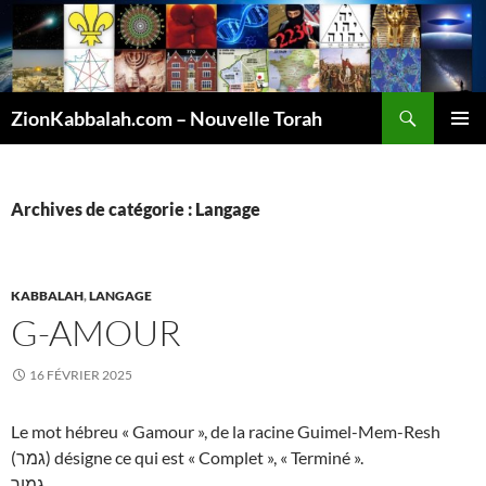
Recherche
ZionKabbalah.com – Nouvelle Torah
ALLER
MENU
AU
PRINCI
CONTENU
Archives de catégorie : Langage
KABBALAH
,
LANGAGE
G-AMOUR
16 FÉVRIER 2025
Le mot hébreu « Gamour », de la racine Guimel-Mem-Resh
(גמר) désigne ce qui est « Complet », « Terminé ».
גמור