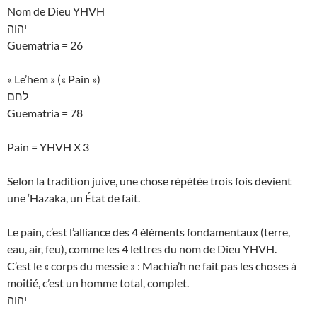
Nom de Dieu YHVH
יהוה
Guematria = 26
« Le’hem » (« Pain »)
לחם
Guematria = 78
Pain = YHVH X 3
Selon la tradition juive, une chose répétée trois fois devient
une ‘Hazaka, un État de fait.
Le pain, c’est l’alliance des 4 éléments fondamentaux (terre,
eau, air, feu), comme les 4 lettres du nom de Dieu YHVH.
C’est le « corps du messie » : Machia’h ne fait pas les choses à
moitié, c’est un homme total, complet.
יהוה