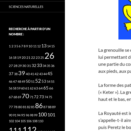
SCIENCES NATURELLES
RECHERCHE À PARTIR D’UN
NOMBRE :
13
2
7
10
1
3
5
6
8
9
11
12
14
15
La grenouille se
26
lui permettant d
20
21
22
23
16
18
19
25
une partie du co
33
32
27
31
28
29
30
34
35
36
aux pieds, aux p
39
45
37
40
42
38
41
43
44
52
50
53
46
47
48
49
51
54
55
La forme des pa
65
63
66
56
58
59
60
61
62
64
(« Keter »). La g
70
73
72
67
68
69
71
74
75
haut et le bas, e
86
78
80
87
77
81
82
85
88
89
La Royauté est i
100
101
95
90
91
94
96
98
99
s’appelle-t-il a
102
104
105
106
108
110
puis Peretz le b
112
111