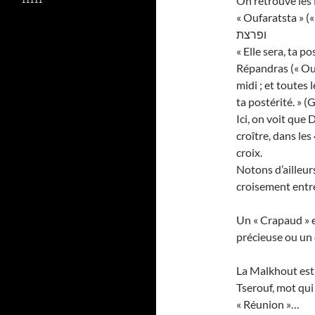
On retrouve les 
« Oufaratsta » («
ופרצת
« Elle sera, ta p
Répandras (« Ouf
midi ; et toutes 
ta postérité. » 
Ici, on voit que 
croître, dans le
croix.
Notons d’ailleur
croisement entre
Un « Crapaud » e
précieuse ou un
La Malkhout est 
Tserouf, mot qui 
« Réunion »…