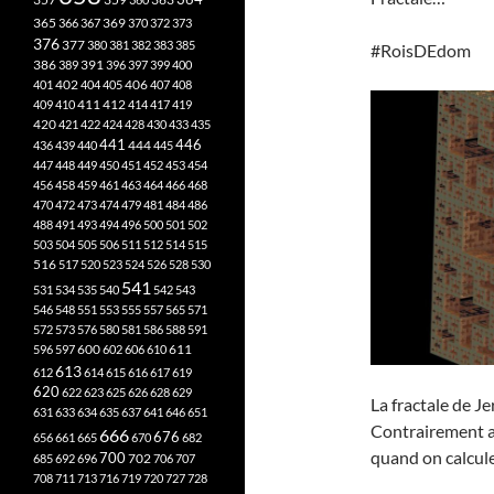
365
369
366
367
370
372
373
376
377
380
381
382
383
385
#RoisDEdom
386
391
389
396
397
399
400
402
401
404
405
406
407
408
412
409
410
411
414
417
419
420
421
422
424
428
430
433
435
441
444
446
436
439
440
445
447
448
449
450
451
452
453
454
456
458
459
461
463
464
466
468
470
472
473
474
479
481
484
486
488
491
493
494
496
500
501
502
503
504
505
506
511
512
514
515
516
517
520
523
524
526
528
530
541
531
534
535
540
542
543
546
548
551
553
555
557
565
571
572
573
576
580
581
586
588
591
611
596
597
600
602
606
610
613
612
614
615
616
617
619
620
622
623
625
626
628
629
La fractale de 
631
633
634
635
637
641
646
651
Contrairement au
666
676
656
661
665
670
682
quand on calcule
700
702
685
692
696
706
707
708
711
713
716
719
720
727
728