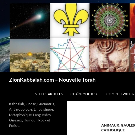
Recherche
ZionKabbalah.com – Nouvelle Torah
ALLER AU CONTENU
LISTE DES ARTICLES
CHAÎNE YOUTUBE
COMPTE TWITTER
Kabbalah, Gnose, Guematria,
Anthropologie, Linguistique,
Métaphysique, Langue des
Oiseaux, Humour, Rock et
ANIMAUX
,
GAULES
Poésie.
CATHOLIQUE