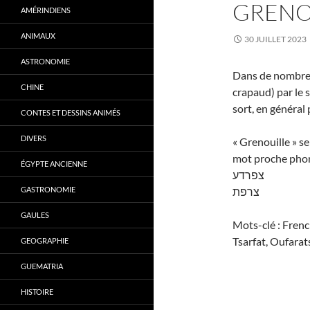
GRENO
AMÉRINDIENS
ANIMAUX
30 JUILLET 2023
ASTRONOMIE
Dans de nombreu
CHINE
crapaud) par le s
sort, en général 
CONTES ET DESSINS ANIMÉS
DIVERS
« Grenouille » se
mot proche phoné
ÉGYPTE ANCIENNE
צפרדע
GASTRONOMIE
צרפת
GAULES
Mots-clé : French
Tsarfat, Oufarats
GEOGRAPHIE
GUEMATRIA
HISTOIRE