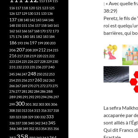
113
114
115
: « Avec quelle f
118
120
116
117
121
123
125
38:29)
126
127
129
130
131
133
136
Peretz, le fils d
137
138
140
142
143
144
146
roi est quelqu’u
148
150
151
156
157
158
160
161
173
162
163
166
167
168
170
172
barrières, qui b
182
175
176
180
181
183
184
186
197
193
196
199
200
203
207
212
206
208
209
214
215
216
219
217
218
220
221
222
223
224
225
226
227
228
229
230
240
231
232
233
235
236
237
248
245
246
247
250
252
253
260
257
254
255
256
262
263
266
267
269
270
271
272
273
275
276
277
281
282
284
286
288
289
290
291
292
293
294
296
297
300
301
306
299
302
303
305
La sefira Malkhou
315
308
310
313
314
316
317
318
accaparée par de
333
320
323
328
329
330
332
sont alliés à l’É
345
340
336
337
338
342
343
346
348
349
352
353
354
355
356
Qui dit Francs d
358
Fractale…
357
359
363
364
360