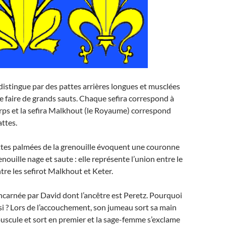
 distingue par des pattes arrières longues et musclées
e faire de grands sauts. Chaque sefira correspond à
rps et la sefira Malkhout (le Royaume) correspond
attes.
ttes palmées de la grenouille évoquent une couronne
renouille nage et saute : elle représente l’union entre le
ntre les sefirot Malkhout et Keter.
ncarnée par David dont l’ancêtre est Peretz. Pourquoi
insi ? Lors de l’accouchement, son jumeau sort sa main
ouscule et sort en premier et la sage-femme s’exclame