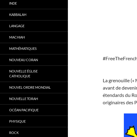
INDE
KABBALAH
LANGAGE
MACHIAH
MATHÉMATIQUES
#FreeTheFrenc
NOUVEAU CORAN
NOUVELLE ÉGLISE
CATHOLIQUE
La grenouille («
avant de devenir 
NOUVEL ORDRE MONDIAL
étendards du Roi
NOUVELLE TORAH
originaires des 
OCÉAN PACIFIQUE
PHYSIQUE
ROCK