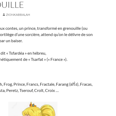
UILLE
ZIONKABBALAH
x contes, un prince, transformé en grenouille (ou
ortilège d’une sorcière, attend qu’on le délivre de son
par un baiser.
 dit « Tsfardéa » en hébreu,
tiquement de « Tsarfat » (« France »).
, Frog, Prince, Francs, Fractale, Farang (ฝรั่ง), Fracas,
ta, Peretz, Tserouf, Croît, Croix …