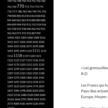
729
732
748
750
753
755
756
760
770
761
769
771
772
773
775
777
776
780
783
784
790
791
793
798
800
805
813
814
823
830
832
845
860
861
865
876
880
884
888
894
899
904
910
911
913
914
916
925
928
937
938
940
946
950
951
962
963
971
972
976
987
999
1000
1001
1004
1006
1008
1012
1015
1017
1026
1030
1032
1034
1046
1053
1058
1075
1078
1085
1111
1091
1092
1093
1110
1113
1118
1116
1119
1120
1121
1122
1123
1127
1131
1136
1155
1169
1170
1203
1212
1231
1232
« Les grenouille
1241
1249
1261
1267
1288
1291
8:2)
1307
1310
1315
1322
1332
1338
1369
1370
1400
1406
1426
1441
1449
1495
1500
1553
1558
1571
Les Francs qui 
1597
1623
1633
1644
1776
1819
Pays-Bas actuels
1837
1984
1998
2000
2024
2053
2222
2236
2480
2528
2584
2600
Europe, Moyen-O
2626
2666
2701
3000
3092
3333
3773
4000
4181
4694
5236
5954
11111