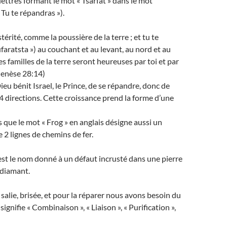
lettres formant le mot « Tsarfat » dans le mot
 Tu te répandras »).
ostérité, comme la poussière de la terre ; et tu te
aratsta ») au couchant et au levant, au nord et au
les familles de la terre seront heureuses par toi et par
(Genèse 28:14)
Dieu bénit Israel, le Prince, de se répandre, donc de
s 4 directions. Cette croissance prend la forme d’une
s que le mot « Frog » en anglais désigne aussi un
 2 lignes de chemins de fer.
st le nom donné à un défaut incrusté dans une pierre
 diamant.
salie, brisée, et pour la réparer nous avons besoin du
signifie « Combinaison », « Liaison », « Purification »,