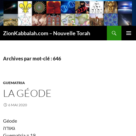
Recherche
ZionKabbalah.com – Nouvelle Torah
ALLER
MENU
AU
PRINCI
CONTENU
Archives par mot-clé : 646
GUEMATRIA
LA GÉODE
6 MAI 2020
Géode
גאודה
Guematria = 19