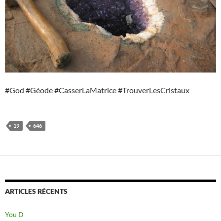
#God #Géode #CasserLaMatrice #TrouverLesCristaux
19
646
ARTICLES RÉCENTS
You D