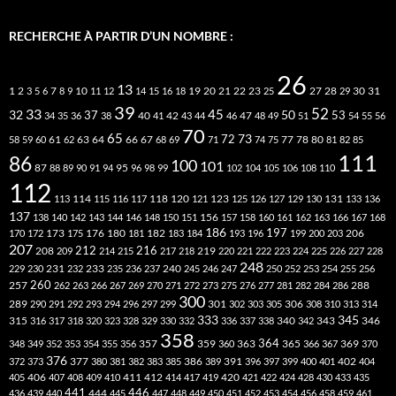
RECHERCHE À PARTIR D’UN NOMBRE :
26
13
2
7
10
20
21
22
23
27
31
1
3
5
6
8
9
11
12
14
15
16
18
19
25
28
29
30
39
52
33
45
32
37
50
40
42
53
34
35
36
38
41
43
44
46
47
48
49
51
54
55
56
70
65
73
72
63
66
78
80
58
59
60
61
62
64
67
68
69
71
74
75
77
81
82
85
111
86
100
101
87
95
88
89
90
91
94
96
98
99
102
104
105
106
108
110
112
118
120
113
114
115
116
117
121
123
125
126
127
129
130
131
133
136
137
138
140
142
143
144
146
148
150
151
156
157
158
160
161
162
163
166
167
168
186
173
182
197
206
170
172
175
176
180
181
183
184
193
196
199
200
203
207
212
216
219
208
209
214
215
217
218
220
221
222
223
224
225
226
227
228
248
240
229
230
231
232
233
235
236
237
245
246
247
250
252
253
254
255
256
260
257
262
263
266
267
269
270
271
272
273
275
276
277
281
282
284
286
288
300
301
306
289
290
291
292
293
294
296
297
299
302
303
305
308
310
313
314
333
345
315
340
346
316
317
318
320
323
328
329
330
332
336
337
338
342
343
358
357
359
363
364
365
369
348
349
352
353
354
355
356
360
366
367
370
376
377
386
391
402
372
373
380
381
382
383
385
389
396
397
399
400
401
404
412
405
406
407
408
409
410
411
414
417
419
420
421
422
424
428
430
433
435
441
444
446
436
439
440
445
447
448
449
450
451
452
453
454
456
458
459
461