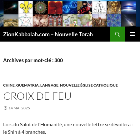
Recherche
ZionKabbalah.com – Nouvelle Torah
ALLER
MENU
AU
PRINCI
CONTENU
Archives par mot-clé : 300
CHINE
,
GUEMATRIA
,
LANGAGE
,
NOUVELLE ÉGLISE CATHOLIQUE
CROIX DE FEU
14 MAI 2025
Lors du Salut de l’Humanité, une nouvelle lettre se dévoilera :
le Shin à 4 branches.