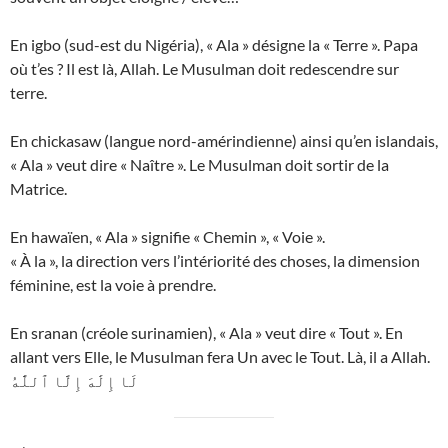
En igbo (sud-est du Nigéria), « Ala » désigne la « Terre ». Papa
où t’es ? Il est là, Allah. Le Musulman doit redescendre sur
terre.
En chickasaw (langue nord-amérindienne) ainsi qu’en islandais,
« Ala » veut dire « Naître ». Le Musulman doit sortir de la
Matrice.
En hawaïen, « Ala » signifie « Chemin », « Voie ».
« À la », la direction vers l’intériorité des choses, la dimension
féminine, est la voie à prendre.
En sranan (créole surinamien), « Ala » veut dire « Tout ». En
allant vers Elle, le Musulman fera Un avec le Tout. Là, il a Allah.
لَا إِلَٰهَ إِلَّا ٱللَّٰهُ