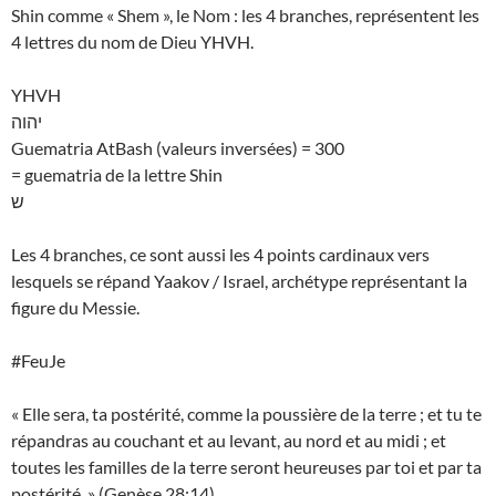
Shin comme « Shem », le Nom : les 4 branches, représentent les
4 lettres du nom de Dieu YHVH.
YHVH
יהוה
Guematria AtBash (valeurs inversées) = 300
= guematria de la lettre Shin
ש
Les 4 branches, ce sont aussi les 4 points cardinaux vers
lesquels se répand Yaakov / Israel, archétype représentant la
figure du Messie.
#FeuJe
« Elle sera, ta postérité, comme la poussière de la terre ; et tu te
répandras au couchant et au levant, au nord et au midi ; et
toutes les familles de la terre seront heureuses par toi et par ta
postérité. » (Genèse 28:14)