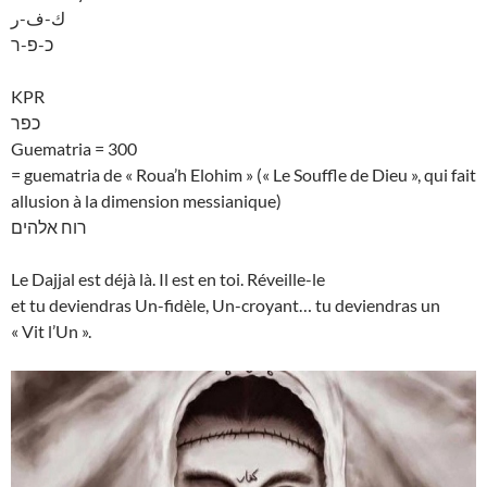
ك-ف-ر
כ-פ-ר
KPR
כפר
Guematria = 300
= guematria de « Roua’h Elohim » (« Le Souffle de Dieu », qui fait
allusion à la dimension messianique)
רוח אלהים
Le Dajjal est déjà là. Il est en toi. Réveille-le
et tu deviendras Un-fidèle, Un-croyant… tu deviendras un
« Vit l’Un ».