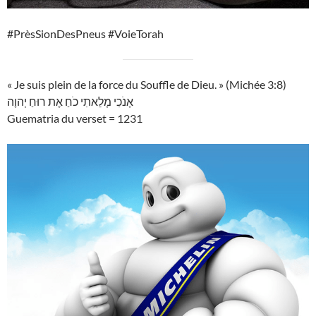
#PrèsSionDesPneus #VoieTorah
« Je suis plein de la force du Souffle de Dieu. » (Michée 3:8)
אָנֹכִי מָלֵאתִי כֹחַ אֶת רוּחַ יְהוָה
Guematria du verset = 1231