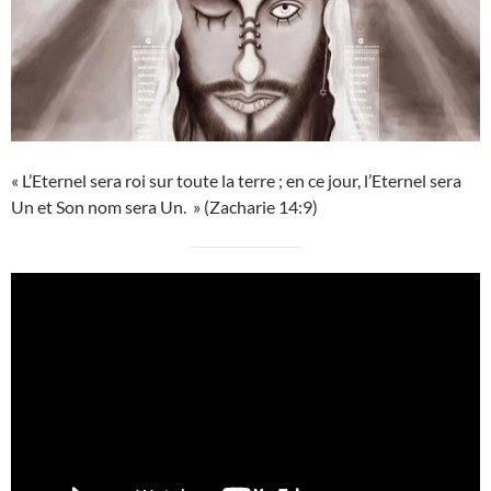
« L’Eternel sera roi sur toute la terre ; en ce jour, l’Eternel sera
Un et Son nom sera Un. » (Zacharie 14:9)