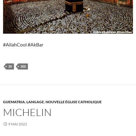
#AllahCool #AkBar
30
300
GUEMATRIA
,
LANGAGE
,
NOUVELLE ÉGLISE CATHOLIQUE
MICHELIN
9 MAI 2022