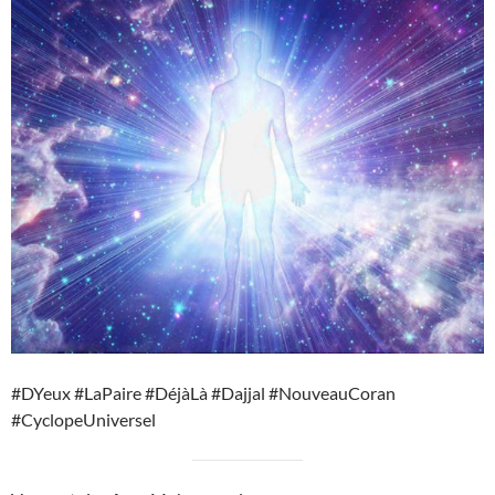
#DYeux #LaPaire #DéjàLà #Dajjal #NouveauCoran
#CyclopeUniversel