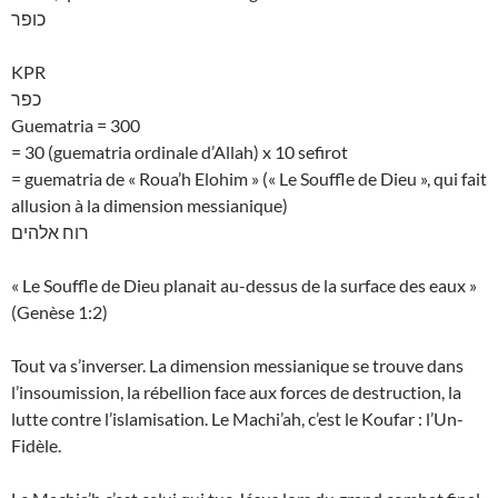
כופר
KPR
כפר
Guematria = 300
= 30 (guematria ordinale d’Allah) x 10 sefirot
= guematria de « Roua’h Elohim » (« Le Souffle de Dieu », qui fait
allusion à la dimension messianique)
רוח אלהים
« Le Souffle de Dieu planait au-dessus de la surface des eaux »
(Genèse 1:2)
Tout va s’inverser. La dimension messianique se trouve dans
l’insoumission, la rébellion face aux forces de destruction, la
lutte contre l’islamisation. Le Machi’ah, c’est le Koufar : l’Un-
Fidèle.