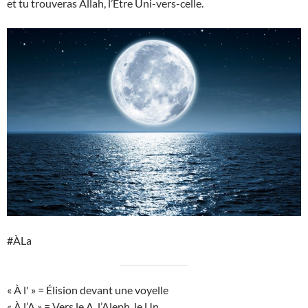
et tu trouveras Allah, l’Etre Uni-vers-celle.
#ÀLa
« À l' » = Élision devant une voyelle
« À l’A » = Vers le A, l’Aleph, le Un