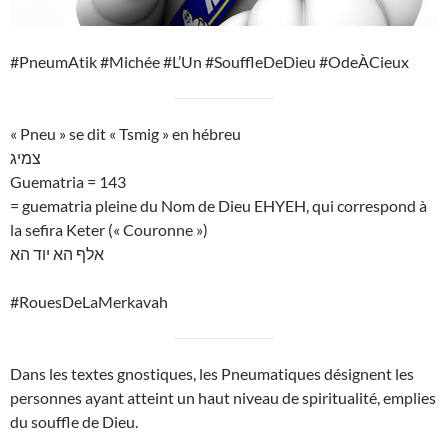
#PneumAtik #Michée #L’Un #SouffleDeDieu #OdeÀCieux
« Pneu » se dit « Tsmig » en hébreu
צמיג
Guematria = 143
= guematria pleine du Nom de Dieu EHYEH, qui correspond à
la sefira Keter (« Couronne »)
אלף הא יוד הא
#RouesDeLaMerkavah
Dans les textes gnostiques, les Pneumatiques désignent les
personnes ayant atteint un haut niveau de spiritualité, emplies
du souffle de Dieu.