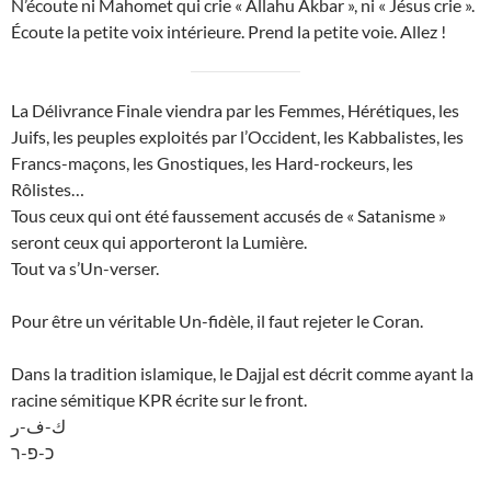
N’écoute ni Mahomet qui crie « Allahu Akbar », ni « Jésus crie ».
Écoute la petite voix intérieure. Prend la petite voie. Allez !
La Délivrance Finale viendra par les Femmes, Hérétiques, les
Juifs, les peuples exploités par l’Occident, les Kabbalistes, les
Francs-maçons, les Gnostiques, les Hard-rockeurs, les
Rôlistes…
Tous ceux qui ont été faussement accusés de « Satanisme »
seront ceux qui apporteront la Lumière.
Tout va s’Un-verser.
Pour être un véritable Un-fidèle, il faut rejeter le Coran.
Dans la tradition islamique, le Dajjal est décrit comme ayant la
racine sémitique KPR écrite sur le front.
ك-ف-ر
כ-פ-ר