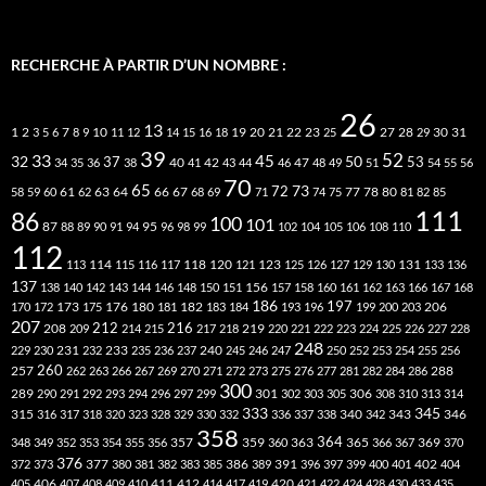
RECHERCHE À PARTIR D’UN NOMBRE :
26
13
2
7
10
20
21
22
23
27
31
1
3
5
6
8
9
11
12
14
15
16
18
19
25
28
29
30
39
52
33
45
32
37
50
40
42
53
34
35
36
38
41
43
44
46
47
48
49
51
54
55
56
70
65
73
72
63
66
78
80
58
59
60
61
62
64
67
68
69
71
74
75
77
81
82
85
111
86
100
101
87
95
88
89
90
91
94
96
98
99
102
104
105
106
108
110
112
118
120
113
114
115
116
117
121
123
125
126
127
129
130
131
133
136
137
138
140
142
143
144
146
148
150
151
156
157
158
160
161
162
163
166
167
168
186
173
182
197
206
170
172
175
176
180
181
183
184
193
196
199
200
203
207
212
216
219
208
209
214
215
217
218
220
221
222
223
224
225
226
227
228
248
240
229
230
231
232
233
235
236
237
245
246
247
250
252
253
254
255
256
260
257
262
263
266
267
269
270
271
272
273
275
276
277
281
282
284
286
288
300
301
306
289
290
291
292
293
294
296
297
299
302
303
305
308
310
313
314
333
345
315
340
346
316
317
318
320
323
328
329
330
332
336
337
338
342
343
358
357
359
363
364
365
369
348
349
352
353
354
355
356
360
366
367
370
376
377
386
391
402
372
373
380
381
382
383
385
389
396
397
399
400
401
404
412
405
406
407
408
409
410
411
414
417
419
420
421
422
424
428
430
433
435