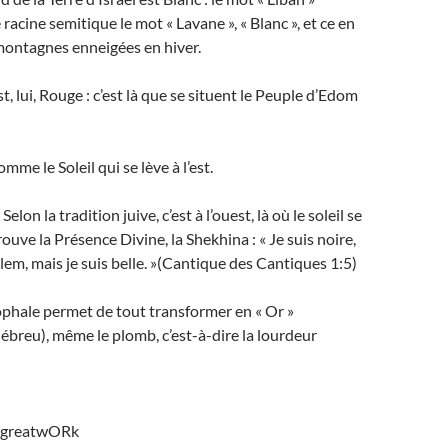
acine semitique le mot « Lavane », « Blanc », et ce en
montagnes enneigées en hiver.
st, lui, Rouge : c’est là que se situent le Peuple d’Edom
omme le Soleil qui se lève à l’est.
Selon la tradition juive, c’est à l’ouest, là où le soleil se
ouve la Présence Divine, la Shekhina : « Je suis noire,
alem, mais je suis belle. »(Cantique des Cantiques 1:5)
ophale permet de tout transformer en « Or »
hébreu), même le plomb, c’est-à-dire la lourdeur
#greatwORk