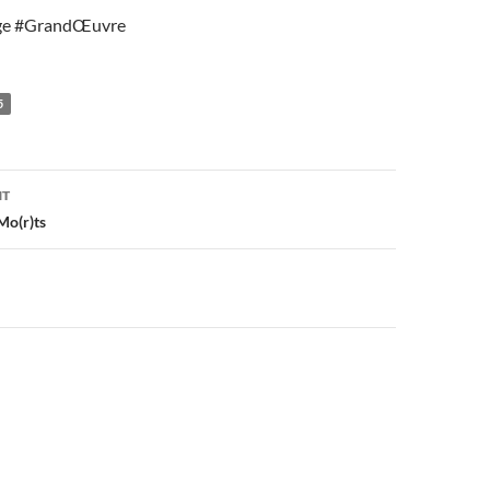
e #GrandŒuvre
5
on
NT
Mo(r)ts