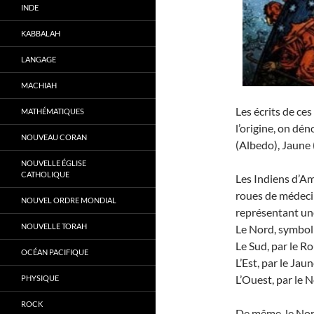
INDE
KABBALAH
LANGAGE
MACHIAH
Les écrits de ces
MATHÉMATIQUES
l’origine, on dé
NOUVEAU CORAN
(Albedo), Jaune 
NOUVELLE ÉGLISE
CATHOLIQUE
Les Indiens d’Am
roues de médeci
NOUVEL ORDRE MONDIAL
représentant une
NOUVELLE TORAH
Le Nord, symboli
Le Sud, par le R
OCÉAN PACIFIQUE
L’Est, par le Jaun
L’Ouest, par le N
PHYSIQUE
ROCK
De même, le Nord 