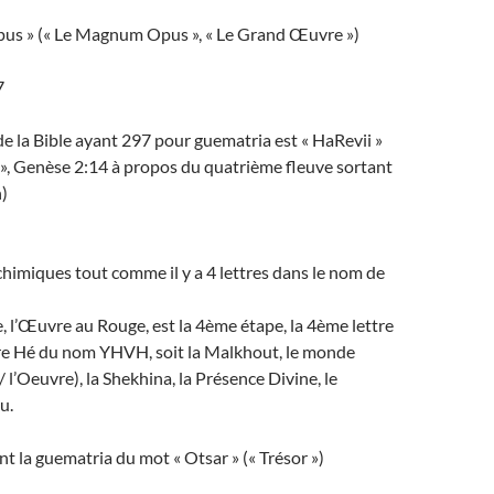
s » (« Le Magnum Opus », « Le Grand Œuvre »)
7
e la Bible ayant 297 pour guematria est « HaRevii »
», Genèse 2:14 à propos du quatrième fleuve sortant
)
lchimiques tout comme il y a 4 lettres dans le nom de
l’Œuvre au Rouge, est la 4ème étape, la 4ème lettre
ttre Hé du nom YHVH, soit la Malkhout, le monde
 / l’Oeuvre), la Shekhina, la Présence Divine, le
u.
t la guematria du mot « Otsar » (« Trésor »)