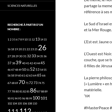
partage la meme r
SCIENCES NATURELLES
référence à ses 
Le Sud d’Israel e
RECHERCHE À PARTIR D’UN
et la Mer Rouge.
NOMBRE :
13
2
7
10
1
3
5
6
8
9
11
12
14
15
L’Est est Jaune c
26
20
21
22
23
16
18
19
25
L’Ouest est Noir. 
33
32
27
31
28
29
30
34
35
36
couche, que se tr
39
45
37
40
42
38
41
43
44
ô filles de Jérus
52
50
53
46
47
48
49
51
54
55
65
63
66
56
58
59
60
61
62
64
La pierre philos
70
73
72
67
68
69
71
74
75
(« Lumière » en 
86
matérielle.
78
80
87
77
81
82
85
88
89
אור
100
101
95
90
91
94
96
98
99
102
104
105
106
108
110
#MasterPeace 
112
111