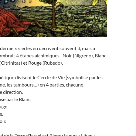
 derniers siècles en décrivent souvent 3, mais à
nombrait 4 étapes alchimiques : Noir (Nigredo), Blanc
(Citrinitas) et Rouge (Rubedo).
érique divisent le Cercle de Vie (symbolisé par les
ne, les tambours…) en 4 parties, chacune
 direction.
sé par le Blanc.
ouge.
e.
oir.
de la Terre d’Israel est Blanc : le mot « Liban »