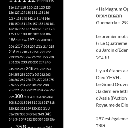
113
114
115
118
120
116
117
121
123
125
« HaMagnum Opu
126
127
129
130
131
133
136
המגנום אופוס
137
138
140
142
143
144
146
Guematria = 29
148
150
151
156
157
158
160
161
173
162
163
166
167
168
170
172
182
175
176
180
181
183
184
Le premier mot d
186
197
193
196
199
200
203
(« Le Quatrième 
207
212
206
208
209
214
215
du Jardin d’Eden
216
219
217
218
220
221
222
הרביעי
223
224
225
226
227
228
229
230
240
231
232
233
235
236
237
248
245
246
247
250
252
253
Il y a 4 étapes a
260
257
254
255
256
262
263
Dieu YHVH .
266
267
269
270
271
272
273
275
Le Grand Œuvre, 
276
277
281
282
284
286
288
289
290
291
292
293
294
296
297
: la dernière le
300
301
306
299
302
303
305
d’Assia (l’Action
315
308
310
313
314
316
317
318
Royaume de Die
333
320
323
328
329
330
332
345
340
336
337
338
342
343
297 est égalemen
346
348
349
352
353
354
355
356
אוצר
358
357
359
363
364
360