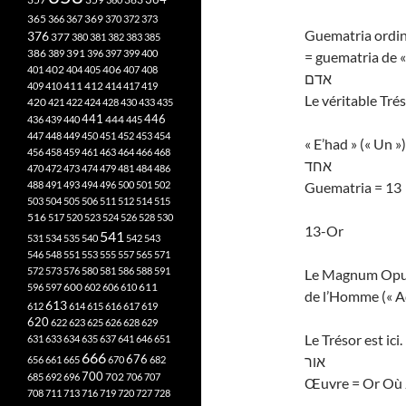
365
369
366
367
370
372
373
Guematria ordina
376
377
380
381
382
383
385
386
391
389
396
397
399
400
= guematria de 
402
401
404
405
406
407
408
אדם
412
409
410
411
414
417
419
Le véritable Tré
420
421
422
424
428
430
433
435
441
444
446
436
439
440
445
447
448
449
450
451
452
453
454
« E’had » (« Un »)
456
458
459
461
463
464
466
468
אחד
470
472
473
474
479
481
484
486
488
491
493
494
496
500
501
502
Guematria = 13
503
504
505
506
511
512
514
515
516
517
520
523
524
526
528
530
13-Or
541
531
534
535
540
542
543
546
548
551
553
555
557
565
571
572
573
576
580
581
586
588
591
Le Magnum Opus,
611
596
597
600
602
606
610
de l’Homme (« A
613
612
614
615
616
617
619
620
622
623
625
626
628
629
Le Trésor est ici.
631
633
634
635
637
641
646
651
666
676
אור
656
661
665
670
682
700
702
685
692
696
706
707
Œuvre = Or Où 
708
711
713
716
719
720
727
728