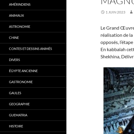
MAGN
AMÉRINDIENS
1 JUIN 2023
ANIMAUX
ASTRONOMIE
Le Grand Œuvre
réalisation de la
CHINE
opposés, l’étape
En kabbalah cett
CONTES ET DESSINS ANIMÉS
Shekhina, Délivr
DIVERS
ÉGYPTE ANCIENNE
GASTRONOMIE
GAULES
GEOGRAPHIE
GUEMATRIA
HISTOIRE