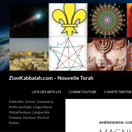
Recherche
ZionKabbalah.com – Nouvelle Torah
ALLER AU CONTENU
LISTE DES ARTICLES
CHAÎNE YOUTUBE
COMPTE TWITTER
Kabbalah, Gnose, Guematria,
Anthropologie, Linguistique,
Métaphysique, Langue des
Oiseaux, Humour, Rock et
AMÉRINDIENS
,
GU
Poésie.