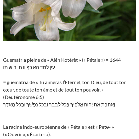
Guematria pleine de « Aléh Kotérèt » (« Pétale ») = 1644
עין למד הא כף וו תו ריש תו
= guematria de « Tu aimeras l’Éternel, ton Dieu, de tout ton
cœur, de toute ton âme et de tout ton pouvoir. »
(Deutéronome 6:5)
וְאָהַבְתָּ אֵת יְהוָה אֱלֹהֶיךָ בְּכָל לְבָבְךָ וּבְכָל נַפְשְׁךָ וּבְכָל מְאֹדֶךָ
La racine indo-européenne de « Pétale » est « Petə- »
(« Ouvrir », « Écarter »).