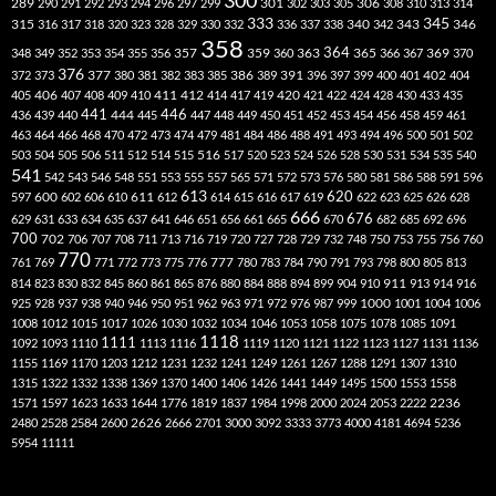
300
301
306
289
290
291
292
293
294
296
297
299
302
303
305
308
310
313
314
333
345
315
340
346
316
317
318
320
323
328
329
330
332
336
337
338
342
343
358
357
359
363
364
365
369
348
349
352
353
354
355
356
360
366
367
370
376
377
386
391
402
372
373
380
381
382
383
385
389
396
397
399
400
401
404
412
405
406
407
408
409
410
411
414
417
419
420
421
422
424
428
430
433
435
441
444
446
436
439
440
445
447
448
449
450
451
452
453
454
456
458
459
461
463
464
466
468
470
472
473
474
479
481
484
486
488
491
493
494
496
500
501
502
516
503
504
505
506
511
512
514
515
517
520
523
524
526
528
530
531
534
535
540
541
542
543
546
548
551
553
555
557
565
571
572
573
576
580
581
586
588
591
596
613
611
620
597
600
602
606
610
612
614
615
616
617
619
622
623
625
626
628
666
676
629
631
633
634
635
637
641
646
651
656
661
665
670
682
685
692
696
700
702
706
707
708
711
713
716
719
720
727
728
729
732
748
750
753
755
756
760
770
777
761
769
771
772
773
775
776
780
783
784
790
791
793
798
800
805
813
814
823
830
832
845
860
861
865
876
880
884
888
894
899
904
910
911
913
914
916
1000
925
928
937
938
940
946
950
951
962
963
971
972
976
987
999
1001
1004
1006
1008
1012
1015
1017
1026
1030
1032
1034
1046
1053
1058
1075
1078
1085
1091
1118
1111
1092
1093
1110
1113
1116
1119
1120
1121
1122
1123
1127
1131
1136
1155
1169
1170
1203
1212
1231
1232
1241
1249
1261
1267
1288
1291
1307
1310
1315
1322
1332
1338
1369
1370
1400
1406
1426
1441
1449
1495
1500
1553
1558
1571
1597
1623
1633
1644
1776
1819
1837
1984
1998
2000
2024
2053
2222
2236
2480
2528
2584
2600
2626
2666
2701
3000
3092
3333
3773
4000
4181
4694
5236
5954
11111