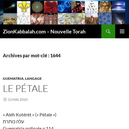
Recherche
ZionKabbalah.com – Nouvelle Torah
ALLER
MENU
AU
PRINCI
CONTENU
Archives par mot-clé : 1644
GUEMATRIA
,
LANGAGE
LE PÉTALE
13 MAI 2020
« Aléh Kotérèt » (« Pétale »)
עלה כותרת
Guematria ordinale = 114