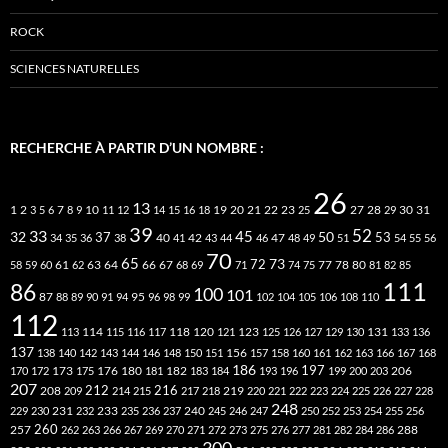
ROCK
SCIENCES NATURELLES
RECHERCHE À PARTIR D’UN NOMBRE :
26
13
2
7
10
20
21
22
23
27
31
1
3
5
6
8
9
11
12
14
15
16
18
19
25
28
29
30
39
52
33
45
32
37
50
40
42
53
34
35
36
38
41
43
44
46
47
48
49
51
54
55
56
70
65
73
72
63
66
78
80
58
59
60
61
62
64
67
68
69
71
74
75
77
81
82
85
111
86
100
101
87
95
88
89
90
91
94
96
98
99
102
104
105
106
108
110
112
118
120
113
114
115
116
117
121
123
125
126
127
129
130
131
133
136
137
138
140
142
143
144
146
148
150
151
156
157
158
160
161
162
163
166
167
168
186
173
182
197
206
170
172
175
176
180
181
183
184
193
196
199
200
203
207
212
216
219
208
209
214
215
217
218
220
221
222
223
224
225
226
227
228
248
240
229
230
231
232
233
235
236
237
245
246
247
250
252
253
254
255
256
260
257
262
263
266
267
269
270
271
272
273
275
276
277
281
282
284
286
288