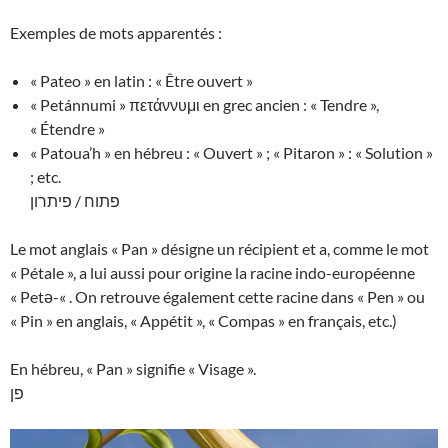
Exemples de mots apparentés :
« Pateo » en latin : « Être ouvert »
« Petánnumi » πετάννυμι en grec ancien : « Tendre »,
« Étendre »
« Patoua’h » en hébreu : « Ouvert » ; « Pitaron » : « Solution »
; etc.
פתוח / פיתרון
Le mot anglais « Pan » désigne un récipient et a, comme le mot
« Pétale », a lui aussi pour origine la racine indo-européenne
« Petə-« . On retrouve également cette racine dans « Pen » ou
« Pin » en anglais, « Appétit », « Compas » en français, etc.)
En hébreu, « Pan » signifie « Visage ».
פן