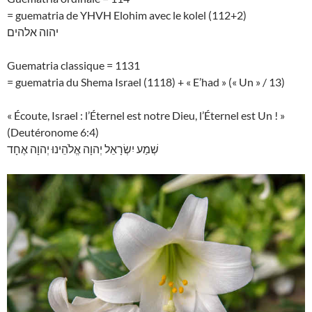
= guematria de YHVH Elohim avec le kolel (112+2)
יהוה אלהים
Guematria classique = 1131
= guematria du Shema Israel (1118) + « E’had » (« Un » / 13)
« Écoute, Israel : l’Éternel est notre Dieu, l’Éternel est Un ! »
(Deutéronome 6:4)
שְׁמַע יִשְׂרָאֵל יְהוָה אֱלֹהֵינוּ יְהוָה אֶחָד