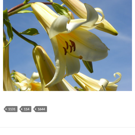
1131
114
1644