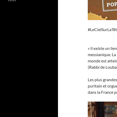
#LeCielSurLaTê
« Il existe un li
messianique. La 
monde est atteint
(Rabbi de Louba
Les plus grandes
puritain et orgue
dans la France pr