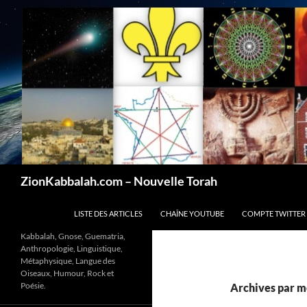
Recherche
ZionKabbalah.com – Nouvelle Torah
ALLER AU CONTENU
LISTE DES ARTICLES
CHAÎNE YOUTUBE
COMPTE TWITTER
Kabbalah, Gnose, Guematria,
Anthropologie, Linguistique,
Métaphysique, Langue des
Oiseaux, Humour, Rock et
Poésie.
Archives par mo