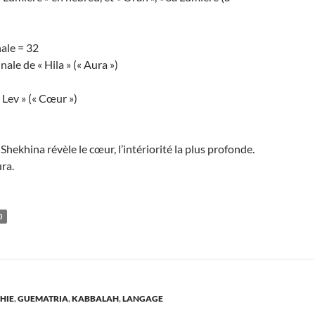
ale = 32
ale de « Hila » (« Aura »)
 Lev » (« Cœur »)
Shekhina révèle le cœur, l’intériorité la plus profonde.
ura.
0
HIE
,
GUEMATRIA
,
KABBALAH
,
LANGAGE