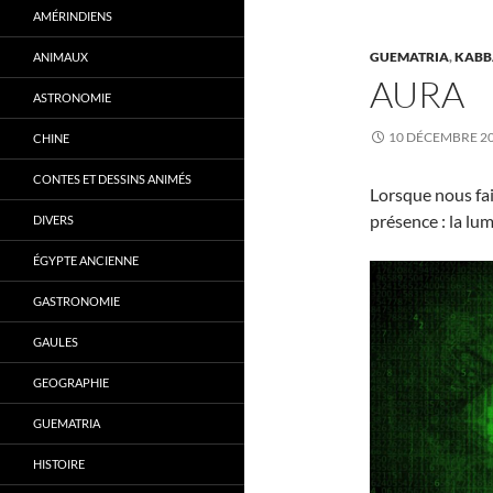
AMÉRINDIENS
GUEMATRIA
,
KABB
ANIMAUX
AURA
ASTRONOMIE
10 DÉCEMBRE 2
CHINE
CONTES ET DESSINS ANIMÉS
Lorsque nous fai
présence : la lum
DIVERS
ÉGYPTE ANCIENNE
GASTRONOMIE
GAULES
GEOGRAPHIE
GUEMATRIA
HISTOIRE