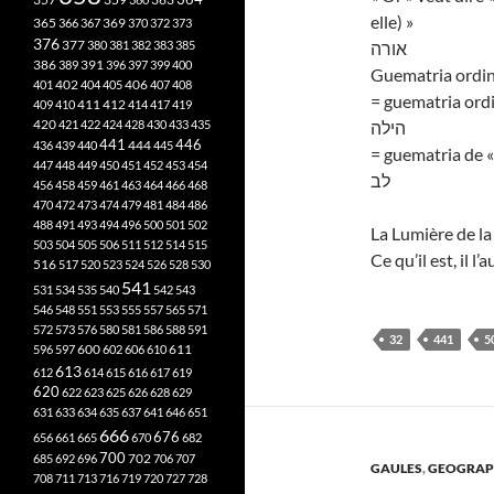
elle) »
365
369
366
367
370
372
373
376
377
380
381
382
383
385
אורה
386
391
389
396
397
399
400
Guematria ordin
402
401
404
405
406
407
408
= guematria ordin
412
409
410
411
414
417
419
420
421
422
424
428
430
433
435
הילה
441
444
446
436
439
440
445
= guematria de «
447
448
449
450
451
452
453
454
לב
456
458
459
461
463
464
466
468
470
472
473
474
479
481
484
486
488
491
493
494
496
500
501
502
La Lumière de la 
503
504
505
506
511
512
514
515
Ce qu’il est, il l’a
516
517
520
523
524
526
528
530
541
531
534
535
540
542
543
546
548
551
553
555
557
565
571
572
573
576
580
581
586
588
591
32
441
5
611
596
597
600
602
606
610
613
612
614
615
616
617
619
620
622
623
625
626
628
629
631
633
634
635
637
641
646
651
666
676
656
661
665
670
682
700
702
685
692
696
706
707
GAULES
,
GEOGRAP
708
711
713
716
719
720
727
728