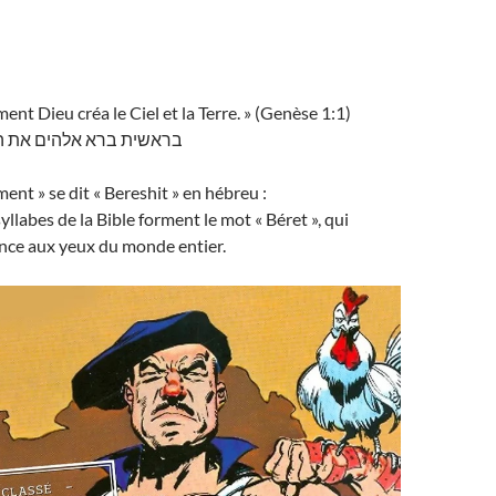
t Dieu créa le Ciel et la Terre. » (Genèse 1:1)
בראשית ברא אלהים את ה
t » se dit « Bereshit » en hébreu :
yllabes de la Bible forment le mot « Béret », qui
ance aux yeux du monde entier.