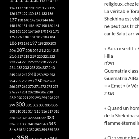
113
114
115
religieux, chez l
118
120
116
117
121
123
125
La véritable Tora
126
127
129
130
131
133
136
Shekhina est vis
137
138
140
142
143
144
146
ne peut pas tric
148
150
151
156
157
158
160
161
173
162
163
166
167
168
170
172
car le Salut arri
182
175
176
180
181
183
184
186
197
193
196
199
200
203
« Aura » se dit «
207
212
206
208
209
214
215
Hila
216
219
217
218
220
221
222
223
224
225
226
227
228
229
230
הילה
240
231
232
233
235
236
237
Guematria classi
248
245
246
247
250
252
253
Guematria AlBa
260
257
254
255
256
262
263
= « Emet » (« Véri
266
267
269
270
271
272
273
275
276
277
281
282
284
286
288
אמת
289
290
291
292
293
294
296
297
300
301
306
299
302
303
305
« Quand un homme
315
308
310
313
314
316
317
318
de la Shekhina 
333
320
323
328
329
330
332
flamme éternelle.
345
340
336
337
338
342
343
346
348
349
352
353
354
355
356
358
« Or » veut dire 
357
359
363
364
360