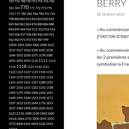
BERRY
729
732
748
750
753
755
756
760
770
761
769
771
772
773
775
777
776
780
783
784
790
791
793
18 AOÛT 2022
798
800
805
813
814
823
830
832
845
860
861
865
876
880
884
888
« Au commencemen
894
899
904
910
911
913
914
916
925
928
937
938
940
946
950
951
שמים ואת הארץ
962
963
971
972
976
987
999
1000
1001
1004
1006
1008
1012
« Au commencemen
1015
1017
1026
1030
1032
1034
1046
1053
1058
1075
1078
1085
les 2 premières s
1111
1091
1092
1093
1110
1113
symbolise la Fr
1118
1116
1119
1120
1121
1122
1123
1127
1131
1136
1155
1169
1170
1203
1212
1231
1232
1241
1249
1261
1267
1288
1291
1307
1310
1315
1322
1332
1338
1369
1370
1400
1406
1426
1441
1449
1495
1500
1553
1558
1571
1597
1623
1633
1644
1776
1819
1837
1984
1998
2000
2024
2053
2222
2236
2480
2528
2584
2600
2626
2666
2701
3000
3092
3333
3773
4000
4181
4694
5236
5954
11111