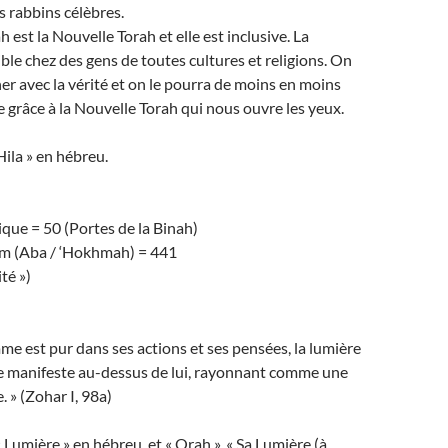
es rabbins célèbres.
h est la Nouvelle Torah et elle est inclusive. La
ible chez des gens de toutes cultures et religions. On
her avec la vérité et on le pourra de moins en moins
ve grâce à la Nouvelle Torah qui nous ouvre les yeux.
 Hila » en hébreu.
que = 50 (Portes de la Binah)
m (Aba / ‘Hokhmah) = 441
té »)
 est pur dans ses actions et ses pensées, la lumière
se manifeste au-dessus de lui, rayonnant comme une
 » (Zohar I, 98a)
« Lumière » en hébreu, et « Orah », « Sa Lumière (à