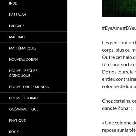
INDE
KABBALAH
LANGAGE
#EyeÂme #DYe
MACHIAH
Les gens ont un 
MATHÉMATIQUES
corps, plus ou m
Outre cet halo d
NOUVEAU CORAN
tête, une sorte 
NOUVELLE ÉGLISE
De nos jours, la
CATHOLIQUE
entier, contrair
colonne de lumièr
NOUVEL ORDRE MONDIAL
NOUVELLE TORAH
Chez certains, o
dans le Zohar :
OCÉAN PACIFIQUE
PHYSIQUE
« Une colonne de 
repose sur la têt
ROCK