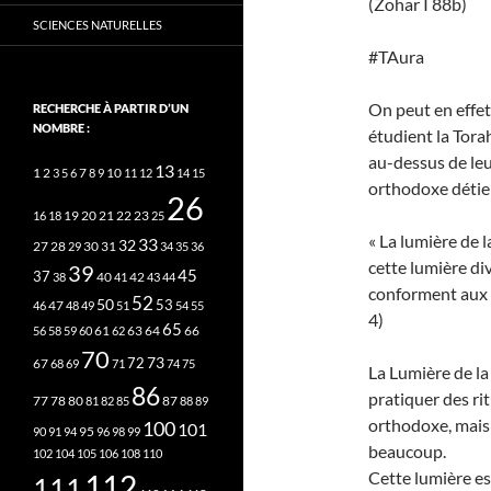
(Zohar I 88b)
SCIENCES NATURELLES
#TAura
On peut en effet
RECHERCHE À PARTIR D’UN
NOMBRE :
étudient la Tora
au-dessus de leu
13
2
7
10
1
3
5
6
8
9
11
12
14
15
orthodoxe détien
26
20
21
22
23
16
18
19
25
« La lumière de 
33
32
27
31
28
29
30
34
35
36
cette lumière di
39
45
37
40
42
38
41
43
44
conforment aux 
52
50
53
46
47
48
49
51
54
55
4)
65
63
66
56
58
59
60
61
62
64
70
73
72
67
68
69
71
74
75
La Lumière de la
86
pratiquer des ri
78
80
87
77
81
82
85
88
89
orthodoxe, mais 
100
101
95
90
91
94
96
98
99
beaucoup.
102
104
105
106
108
110
Cette lumière es
112
111