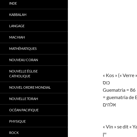
INDE
KABBALAH
LANGAGE
MACHIAH
MATHÉMATIQUES
NOUVEAU CORAN
NOUVELLE ÉGLISE
« Kos » (« Verre 
CATHOLIQUE
כוס
NOUVEL ORDRE MONDIAL
Guematria = 86
= guematria de 
NOUVELLE TORAH
אלהים
OCÉAN PACIFIQUE
PHYSIQUE
« Vin » se dit « 
ROCK
יין