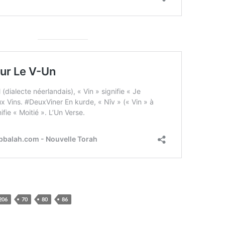
206
70
80
86