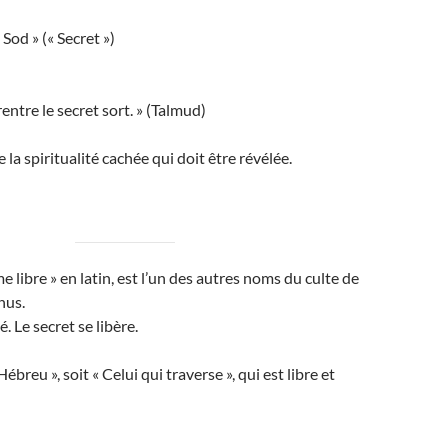
Sod » (« Secret »)
rentre le secret sort. » (Talmud)
 la spiritualité cachée qui doit être révélée.
e libre » en latin, est l’un des autres noms du culte de
hus.
é. Le secret se libère.
« Hébreu », soit « Celui qui traverse », qui est libre et