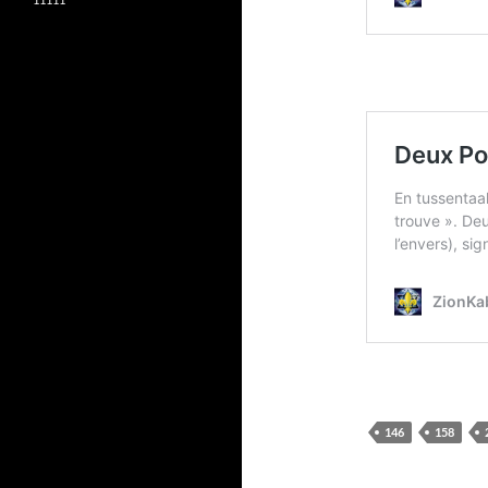
146
158