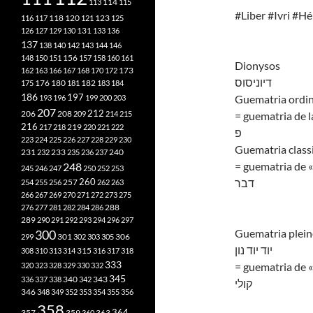
113
114
115
#Liber #Ivri #H
118
120
116
117
121
123
125
126
127
129
130
131
133
136
137
138
140
142
143
144
146
148
150
151
156
157
158
160
161
Dionysos
173
162
163
166
167
168
170
172
דיוניסוס
182
175
176
180
181
183
184
186
197
Guematria ordin
193
196
199
200
203
207
212
206
208
209
214
215
= guematria de l
216
219
217
218
220
221
222
פ
223
224
225
226
227
228
229
230
Guematria class
240
231
232
233
235
236
237
= guematria de «
248
245
246
247
250
252
253
260
דבר
257
254
255
256
262
263
266
267
269
270
271
272
273
275
276
277
281
282
284
286
288
289
290
291
292
293
294
296
297
Guematria pleine
300
301
306
299
302
303
305
יוד יוד נון
315
308
310
313
314
316
317
318
333
= guematria de « 
320
323
328
329
330
332
345
340
336
337
338
342
343
קולי
346
348
349
352
353
354
355
356
358
357
359
363
364
360