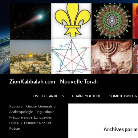
Recherche
ZionKabbalah.com – Nouvelle Torah
ALLER AU CONTENU
LISTE DES ARTICLES
CHAÎNE YOUTUBE
COMPTE TWITTER
Kabbalah, Gnose, Guematria,
Anthropologie, Linguistique,
Métaphysique, Langue des
Oiseaux, Humour, Rock et
Poésie.
Archives par mo