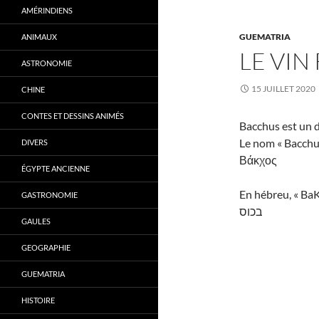
AMÉRINDIENS
GUEMATRIA
ANIMAUX
LE VIN
ASTRONOMIE
15 JUILLET 2020
CHINE
CONTES ET DESSINS ANIMÉS
Bacchus est un 
Le nom « Bacchus
DIVERS
Βάκχος
ÉGYPTE ANCIENNE
En hébreu, « BaK
GASTRONOMIE
בכוס
GAULES
GEOGRAPHIE
GUEMATRIA
HISTOIRE