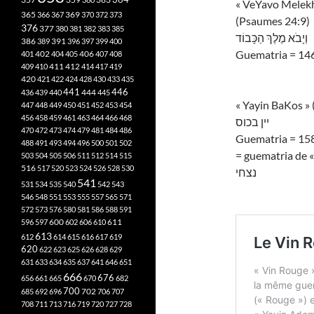
« VeYavo Melekh 
365
369
366
367
370
372
373
(Psaumes 24:9)
376
377
380
381
382
383
385
וְיָבֹא מֶלֶךְ הַכָּבוֹד
386
391
389
396
397
399
400
Guematria = 14
402
401
404
405
406
407
408
412
409
410
411
414
417
419
420
421
422
424
428
430
433
435
441
444
446
436
439
440
445
« Yayin BaKos » (
447
448
449
450
451
452
453
454
456
458
459
461
463
464
466
468
יין בכוס
470
472
473
474
479
481
484
486
Guematria = 15
488
491
493
494
496
500
501
502
= guematria de « 
503
504
505
506
511
512
514
515
516
517
520
523
524
526
528
530
נצחי
541
531
534
535
540
542
543
546
548
551
553
555
557
565
571
572
573
576
580
581
586
588
591
611
596
597
600
602
606
610
613
612
614
615
616
617
619
620
622
623
625
626
628
629
631
633
634
635
637
641
646
651
666
676
656
661
665
670
682
700
702
685
692
696
706
707
708
711
713
716
719
720
727
728