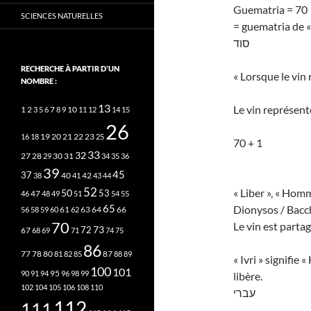
Guematria = 70
SCIENCES NATURELLES
= guematria de « 
סוד
RECHERCHE À PARTIR D’UN
« Lorsque le vin 
NOMBRE :
13
Le vin représente
2
7
10
1
3
5
6
8
9
11
12
14
15
26
20
21
22
23
16
18
19
25
70 + 1
33
32
27
31
28
29
30
34
35
36
39
45
37
40
42
38
41
43
44
52
« Liber », « Homm
50
53
46
47
48
49
51
54
55
65
Dionysos / Bacc
63
66
56
58
59
60
61
62
64
70
Le vin est partag
73
72
67
68
69
71
74
75
86
78
80
87
77
81
82
85
88
89
« Ivri » signifie 
100
101
95
90
91
94
96
98
99
libère.
102
104
105
106
108
110
עברי
112
111