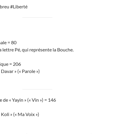
ébreu #Liberté
ale = 80
a lettre Pé, qui représente la Bouche.
ique = 206
 Davar » (« Parole »)
 de « Yayin » (« Vin ») = 146
Koli » (« Ma Voix »)