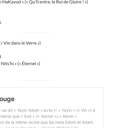
HaKavod » (« Qu’Il entre, le Roi de Gloire ! »)
6
« Vin dans le Verre »)
8
Nits’hi » (« Éternel »)