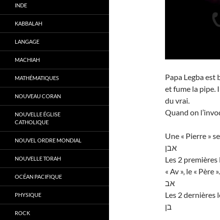
INDE
KABBALAH
LANGAGE
MACHIAH
Papa Legba est b
MATHÉMATIQUES
et fume la pipe. 
NOUVEAU CORAN
du vrai.
Quand on l’invoq
NOUVELLE ÉGLISE
CATHOLIQUE
Une « Pierre » se
NOUVEL ORDRE MONDIAL
אבן
Les 2 premières 
NOUVELLE TORAH
« Av », le « Père ».
OCÉAN PACIFIQUE
אב
Les 2 dernières l
PHYSIQUE
בן
ROCK