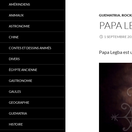
AMÉRINDIENS
GUEMATRIA
,
ROCK
ANIMAUX
PAPA 
ASTRONOMIE
1 SEPTEMBRE 20
CHINE
CONTES ET DESSINS ANIMÉS
Papa Legba est u
DIVERS
ÉGYPTE ANCIENNE
GASTRONOMIE
GAULES
GEOGRAPHIE
GUEMATRIA
HISTOIRE