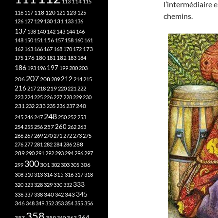
113
114
115
l’intermédiaire en
118
120
116
117
121
123
125
chemins.
126
127
129
130
131
133
136
137
138
140
142
143
144
146
148
150
151
156
157
158
160
161
173
162
163
166
167
168
170
172
182
175
176
180
181
183
184
186
197
193
196
199
200
203
207
212
206
208
209
214
215
216
219
217
218
220
221
222
223
224
225
226
227
228
229
230
240
231
232
233
235
236
237
248
245
246
247
250
252
253
260
257
254
255
256
262
263
266
267
269
270
271
272
273
275
276
277
281
282
284
286
288
289
290
291
292
293
294
296
297
300
301
306
299
302
303
305
315
308
310
313
314
316
317
318
333
320
323
328
329
330
332
345
340
336
337
338
342
343
346
348
349
352
353
354
355
356
358
357
359
363
364
360