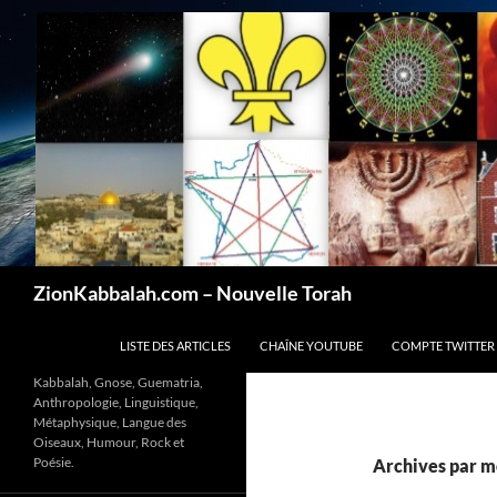
Recherche
ZionKabbalah.com – Nouvelle Torah
ALLER AU CONTENU
LISTE DES ARTICLES
CHAÎNE YOUTUBE
COMPTE TWITTER
Kabbalah, Gnose, Guematria,
Anthropologie, Linguistique,
Métaphysique, Langue des
Oiseaux, Humour, Rock et
Poésie.
Archives par mo