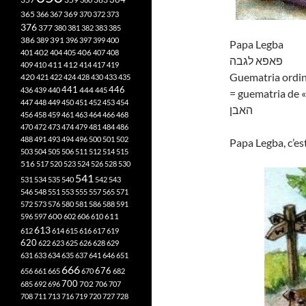
365
369
366
367
370
372
373
376
377
380
381
382
383
385
386
391
389
396
397
399
400
Papa Legba
402
401
404
405
406
407
408
פאפא לגבה
412
409
410
411
414
417
419
Guematria ordin
420
421
422
424
428
430
433
435
441
444
446
436
439
440
445
= guematria de «
447
448
449
450
451
452
453
454
האבן
456
458
459
461
463
464
466
468
470
472
473
474
479
481
484
486
488
491
493
494
496
500
501
502
Papa Legba, c’est
503
504
505
506
511
512
514
515
516
517
520
523
524
526
528
530
541
531
534
535
540
542
543
546
548
551
553
555
557
565
571
572
573
576
580
581
586
588
591
611
596
597
600
602
606
610
613
612
614
615
616
617
619
620
622
623
625
626
628
629
631
633
634
635
637
641
646
651
666
676
656
661
665
670
682
700
702
685
692
696
706
707
708
711
713
716
719
720
727
728