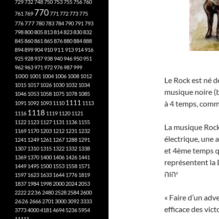
729
732
748
750
753
755
756
760
770
761
769
771
772
773
775
777
776
780
783
784
790
791
793
798
800
805
813
814
823
830
832
845
860
861
865
876
880
884
888
894
899
904
910
911
913
914
916
925
928
937
938
940
946
950
951
962
963
971
972
976
987
999
1000
1001
1004
1006
1008
1012
Le Rock est né d
1015
1017
1026
1030
1032
1034
musique noire (b
1046
1053
1058
1075
1078
1085
1111
à 4 temps, comm
1091
1092
1093
1110
1113
1118
1116
1119
1120
1121
1122
1123
1127
1131
1136
1155
La musique Rock 
1169
1170
1203
1212
1231
1232
électrique, une 
1241
1249
1261
1267
1288
1291
1307
1310
1315
1322
1332
1338
et 4ème temps q
1369
1370
1400
1406
1426
1441
représentent la
1449
1495
1500
1553
1558
1571
יהוה
1597
1623
1633
1644
1776
1819
1837
1984
1998
2000
2024
2053
2222
2236
2480
2528
2584
2600
« Faire d’un adve
2626
2666
2701
3000
3092
3333
efficace des vict
3773
4000
4181
4694
5236
5954
11111