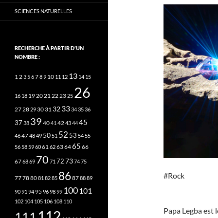
SCIENCES NATURELLES
RECHERCHE À PARTIR D’UN
NOMBRE :
13
2
7
10
1
3
5
6
8
9
11
12
14
15
26
20
21
22
23
16
18
19
25
33
32
27
31
28
29
30
34
35
36
39
45
37
40
42
38
41
43
44
52
50
53
46
47
48
49
51
54
55
65
63
66
56
58
59
60
61
62
64
70
73
72
67
68
69
71
74
75
86
#Rock
78
80
87
77
81
82
85
88
89
100
101
95
90
91
94
96
98
99
102
104
105
106
108
110
Papa Legba est le
112
111