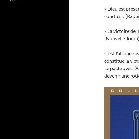
« Dieu est prése
conclus. » (Rabb
« La victoire de 
(Nouvelle Torah
C’est l’alliance a
constitue la vict
Le pacte avec l’
devenir une rocks