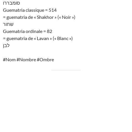
סומבררו
Guematria classique = 514
= guematria de « Shakhor » (« Noir »)
שחור
Guematria ordinale = 82
= guematria de « Lavan » (« Blanc »)
לבן
#Nom #Nombre #Ombre