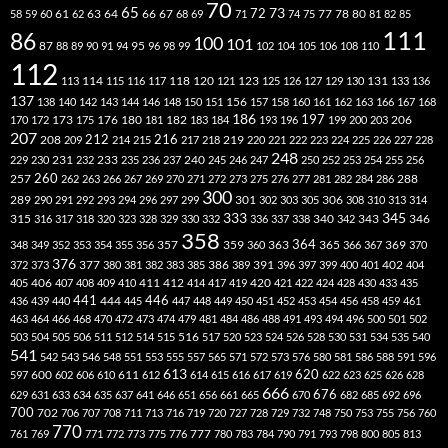
70
65
73
72
63
66
78
80
58
59
60
61
62
64
67
68
69
71
74
75
77
81
82
85
111
86
100
101
87
95
88
89
90
91
94
96
98
99
102
104
105
106
108
110
112
118
120
113
114
115
116
117
121
123
125
126
127
129
130
131
133
136
137
138
140
142
143
144
146
148
150
151
156
157
158
160
161
162
163
166
167
168
186
173
182
197
206
170
172
175
176
180
181
183
184
193
196
199
200
203
207
212
216
219
208
209
214
215
217
218
220
221
222
223
224
225
226
227
228
248
240
229
230
231
232
233
235
236
237
245
246
247
250
252
253
254
255
256
260
257
262
263
266
267
269
270
271
272
273
275
276
277
281
282
284
286
288
300
301
306
289
290
291
292
293
294
296
297
299
302
303
305
308
310
313
314
333
345
315
340
346
316
317
318
320
323
328
329
330
332
336
337
338
342
343
358
357
359
363
364
365
369
348
349
352
353
354
355
356
360
366
367
370
376
377
386
391
402
372
373
380
381
382
383
385
389
396
397
399
400
401
404
412
405
406
407
408
409
410
411
414
417
419
420
421
422
424
428
430
433
435
441
444
446
436
439
440
445
447
448
449
450
451
452
453
454
456
458
459
461
463
464
466
468
470
472
473
474
479
481
484
486
488
491
493
494
496
500
501
502
516
503
504
505
506
511
512
514
515
517
520
523
524
526
528
530
531
534
535
540
541
542
543
546
548
551
553
555
557
565
571
572
573
576
580
581
586
588
591
596
613
611
620
597
600
602
606
610
612
614
615
616
617
619
622
623
625
626
628
666
676
629
631
633
634
635
637
641
646
651
656
661
665
670
682
685
692
696
700
702
706
707
708
711
713
716
719
720
727
728
729
732
748
750
753
755
756
760
770
777
761
769
771
772
773
775
776
780
783
784
790
791
793
798
800
805
813