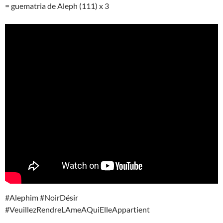
= guematria de Aleph (111) x 3
#Alephim #NoirDésir
#VeuillezRendreLAmeAQuiElleAppartient