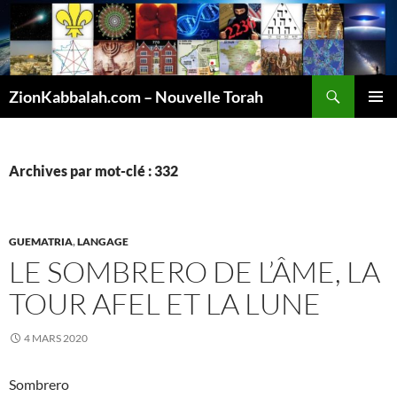
Recherche
ZionKabbalah.com – Nouvelle Torah
ALLER
MENU
AU
PRINCI
CONTENU
Archives par mot-clé : 332
GUEMATRIA
,
LANGAGE
LE SOMBRERO DE L’ÂME, LA
TOUR AFEL ET LA LUNE
4 MARS 2020
Sombrero