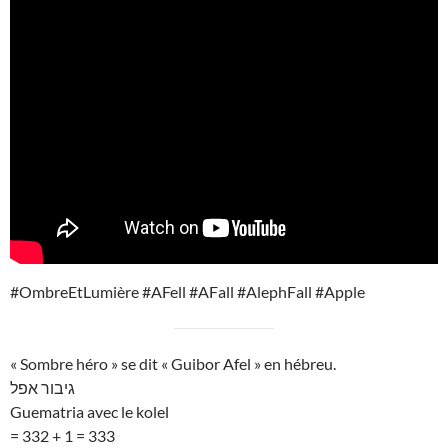
#OmbreEtLumière #AFell #AFall #AlephFall #Apple
« Sombre héro » se dit « Guibor Afel » en hébreu.
גיבור אפל
Guematria avec le kolel
= 332 + 1 = 333