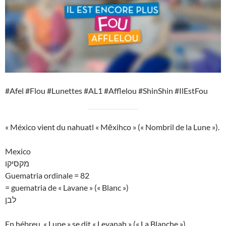
#Afel #Flou #Lunettes #AL1 #Afflelou #ShinShin #IlEstFou
« México vient du nahuatl « Mēxihco » (« Nombril de la Lune »).
Mexico
מקסיקו
Guematria ordinale = 82
= guematria de « Lavane » (« Blanc »)
לבן
En hébreu, « Lune » se dit « Levanah » (« La Blanche »).