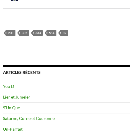
208
332
333
514
82
ARTICLES RÉCENTS
You D
Lier et Jumeler
S’Un Que
Saturne, Corne et Couronne
Un-Parfait