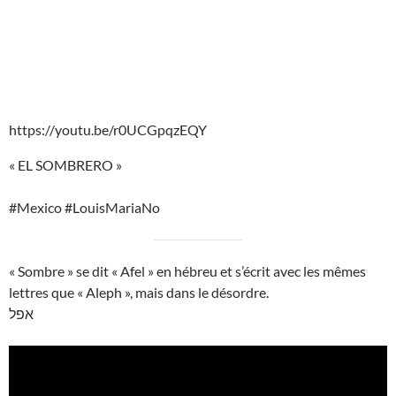
https://youtu.be/r0UCGpqzEQY
« EL SOMBRERO »
#Mexico #LouisMariaNo
« Sombre » se dit « Afel » en hébreu et s’écrit avec les mêmes
lettres que « Aleph », mais dans le désordre.
אפל