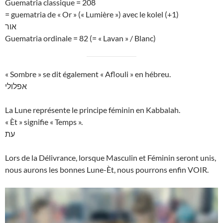
Guematria classique = 208
= guematria de « Or » (« Lumière ») avec le kolel (+1)
אור
Guematria ordinale = 82 (= « Lavan » / Blanc)
« Sombre » se dit également « Aflouli » en hébreu.
אפלולי
La Lune représente le principe féminin en Kabbalah.
« Èt » signifie « Temps ».
עת
Lors de la Délivrance, lorsque Masculin et Féminin seront unis,
nous aurons les bonnes Lune-Èt, nous pourrons enfin VOIR.