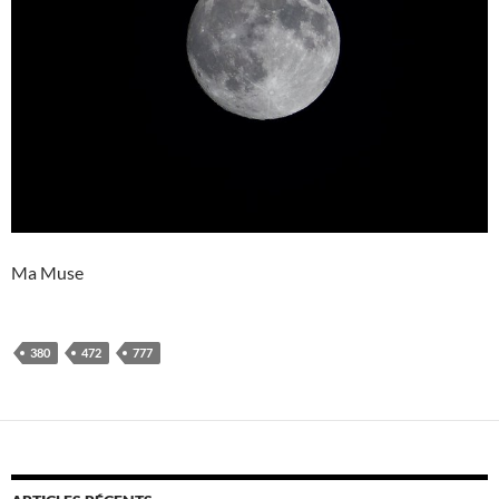
Ma Muse
380
472
777