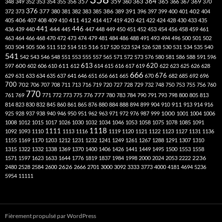
357
359
363
364
365
369
348
349
352
353
354
355
356
360
366
367
370
376
377
386
391
402
372
373
380
381
382
383
385
389
396
397
399
400
401
404
412
405
406
407
408
409
410
411
414
417
419
420
421
422
424
428
430
433
435
441
444
446
436
439
440
445
447
448
449
450
451
452
453
454
456
458
459
461
463
464
466
468
470
472
473
474
479
481
484
486
488
491
493
494
496
500
501
502
516
503
504
505
506
511
512
514
515
517
520
523
524
526
528
530
531
534
535
540
541
542
543
546
548
551
553
555
557
565
571
572
573
576
580
581
586
588
591
596
613
611
620
597
600
602
606
610
612
614
615
616
617
619
622
623
625
626
628
666
676
629
631
633
634
635
637
641
646
651
656
661
665
670
682
685
692
696
700
702
706
707
708
711
713
716
719
720
727
728
729
732
748
750
753
755
756
760
770
777
761
769
771
772
773
775
776
780
783
784
790
791
793
798
800
805
813
814
823
830
832
845
860
861
865
876
880
884
888
894
899
904
910
911
913
914
916
1000
925
928
937
938
940
946
950
951
962
963
971
972
976
987
999
1001
1004
1006
1008
1012
1015
1017
1026
1030
1032
1034
1046
1053
1058
1075
1078
1085
1091
1118
1111
1092
1093
1110
1113
1116
1119
1120
1121
1122
1123
1127
1131
1136
1155
1169
1170
1203
1212
1231
1232
1241
1249
1261
1267
1288
1291
1307
1310
1315
1322
1332
1338
1369
1370
1400
1406
1426
1441
1449
1495
1500
1553
1558
1571
1597
1623
1633
1644
1776
1819
1837
1984
1998
2000
2024
2053
2222
2236
2480
2528
2584
2600
2626
2666
2701
3000
3092
3333
3773
4000
4181
4694
5236
5954
11111
Fièrement propulsé par WordPress