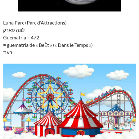
Luna Parc (Parc d’Attractions)
לונה פארק
Guematria = 472
= guematria de « BeÈt » (« Dans le Temps »)
בעת