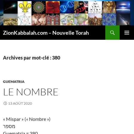
Recherche
ZionKabbalah.com – Nouvelle Torah
ALLER
MENU
AU
PRINCI
CONTENU
Archives par mot-clé : 380
GUEMATRIA
LE NOMBRE
13 AOÛT 2020
« Mispar » (« Nombre »)
מספר
Guematria = 380