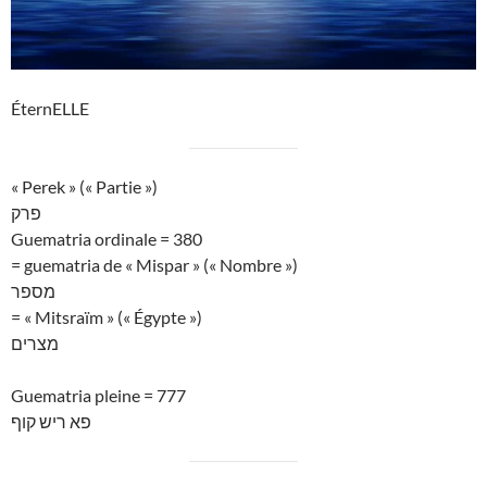
ÉternELLE
« Perek » (« Partie »)
פרק
Guematria ordinale = 380
= guematria de « Mispar » (« Nombre »)
מספר
= « Mitsraïm » (« Égypte »)
מצרים
Guematria pleine = 777
פא ריש קוף