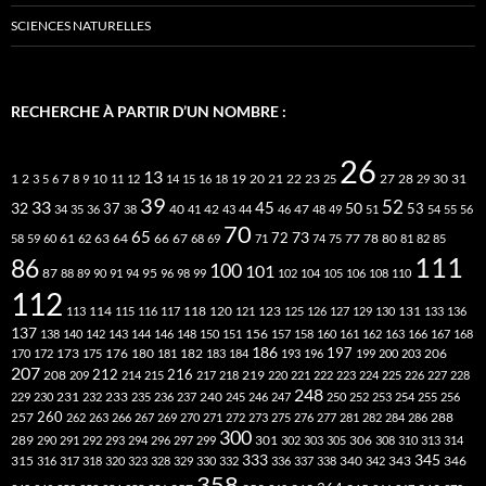
SCIENCES NATURELLES
RECHERCHE À PARTIR D’UN NOMBRE :
26
13
2
7
10
20
21
22
23
27
31
1
3
5
6
8
9
11
12
14
15
16
18
19
25
28
29
30
39
52
33
45
32
37
50
40
42
53
34
35
36
38
41
43
44
46
47
48
49
51
54
55
56
70
65
73
72
63
66
78
80
58
59
60
61
62
64
67
68
69
71
74
75
77
81
82
85
111
86
100
101
87
95
88
89
90
91
94
96
98
99
102
104
105
106
108
110
112
118
120
113
114
115
116
117
121
123
125
126
127
129
130
131
133
136
137
138
140
142
143
144
146
148
150
151
156
157
158
160
161
162
163
166
167
168
186
173
182
197
206
170
172
175
176
180
181
183
184
193
196
199
200
203
207
212
216
219
208
209
214
215
217
218
220
221
222
223
224
225
226
227
228
248
240
229
230
231
232
233
235
236
237
245
246
247
250
252
253
254
255
256
260
257
262
263
266
267
269
270
271
272
273
275
276
277
281
282
284
286
288
300
301
306
289
290
291
292
293
294
296
297
299
302
303
305
308
310
313
314
333
345
315
340
346
316
317
318
320
323
328
329
330
332
336
337
338
342
343
358