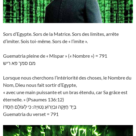
Sors d’Egypte. Sors de la Matrice. Sors des limites, arrête
d’imiter. Sois toi-même. Sors de « l’imite ».
Guematria pleine de « Mispar » (« Nombre ») = 791
מם סמך פא ריש
Lorsque nous cherchons l’intériorité des choses, le Nombre du
Nom, Dieu nous fait sortir d’Egypte,
« avec une main puissante et un bras étendu, car Sa grâce est
éternelle. » (Psaumes 136:12)
בְּיָד חֲזָקָה וּבִזְרוֹעַ נְטוּיָה: כִּי לְעוֹלָם חַסְדּוֹ
Guematria du verset = 791