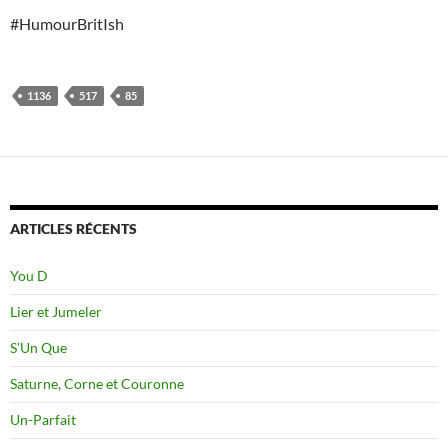
#HumourBritIsh
1136
517
85
ARTICLES RÉCENTS
You D
Lier et Jumeler
S’Un Que
Saturne, Corne et Couronne
Un-Parfait