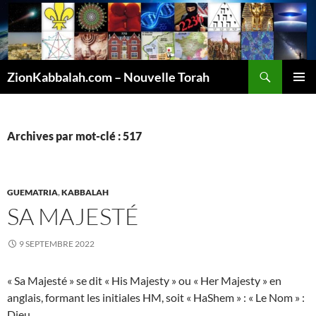
Recherche
ZionKabbalah.com – Nouvelle Torah
ALLER
MENU
AU
PRINCI
CONTENU
Archives par mot-clé : 517
GUEMATRIA
,
KABBALAH
SA MAJESTÉ
9 SEPTEMBRE 2022
« Sa Majesté » se dit « His Majesty » ou « Her Majesty » en
anglais, formant les initiales HM, soit « HaShem » : « Le Nom » :
Dieu.