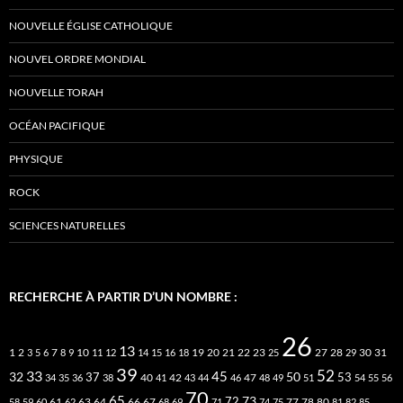
NOUVELLE ÉGLISE CATHOLIQUE
NOUVEL ORDRE MONDIAL
NOUVELLE TORAH
OCÉAN PACIFIQUE
PHYSIQUE
ROCK
SCIENCES NATURELLES
RECHERCHE À PARTIR D’UN NOMBRE :
26
13
2
7
10
20
21
22
23
27
31
1
3
5
6
8
9
11
12
14
15
16
18
19
25
28
29
30
39
52
33
45
32
37
50
40
42
53
34
35
36
38
41
43
44
46
47
48
49
51
54
55
56
70
65
73
72
63
66
78
80
58
59
60
61
62
64
67
68
69
71
74
75
77
81
82
85