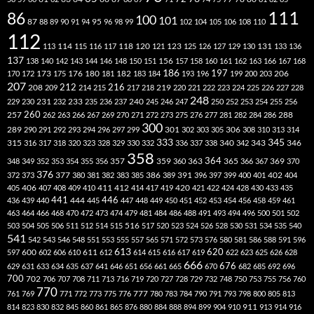
111
86
100
101
87
95
88
89
90
91
94
96
98
99
102
104
105
106
108
110
112
118
120
113
114
115
116
117
121
123
125
126
127
129
130
131
133
136
137
138
140
142
143
144
146
148
150
151
156
157
158
160
161
162
163
166
167
168
186
173
182
197
206
170
172
175
176
180
181
183
184
193
196
199
200
203
207
212
216
219
208
209
214
215
217
218
220
221
222
223
224
225
226
227
228
248
240
229
230
231
232
233
235
236
237
245
246
247
250
252
253
254
255
256
260
257
262
263
266
267
269
270
271
272
273
275
276
277
281
282
284
286
288
300
301
306
289
290
291
292
293
294
296
297
299
302
303
305
308
310
313
314
333
345
315
340
346
316
317
318
320
323
328
329
330
332
336
337
338
342
343
358
357
359
363
364
365
369
348
349
352
353
354
355
356
360
366
367
370
376
377
386
391
402
372
373
380
381
382
383
385
389
396
397
399
400
401
404
412
405
406
407
408
409
410
411
414
417
419
420
421
422
424
428
430
433
435
441
444
446
436
439
440
445
447
448
449
450
451
452
453
454
456
458
459
461
463
464
466
468
470
472
473
474
479
481
484
486
488
491
493
494
496
500
501
502
516
503
504
505
506
511
512
514
515
517
520
523
524
526
528
530
531
534
535
540
541
542
543
546
548
551
553
555
557
565
571
572
573
576
580
581
586
588
591
596
613
611
620
597
600
602
606
610
612
614
615
616
617
619
622
623
625
626
628
666
676
629
631
633
634
635
637
641
646
651
656
661
665
670
682
685
692
696
700
702
706
707
708
711
713
716
719
720
727
728
729
732
748
750
753
755
756
760
770
777
761
769
771
772
773
775
776
780
783
784
790
791
793
798
800
805
813
814
823
830
832
845
860
861
865
876
880
884
888
894
899
904
910
911
913
914
916