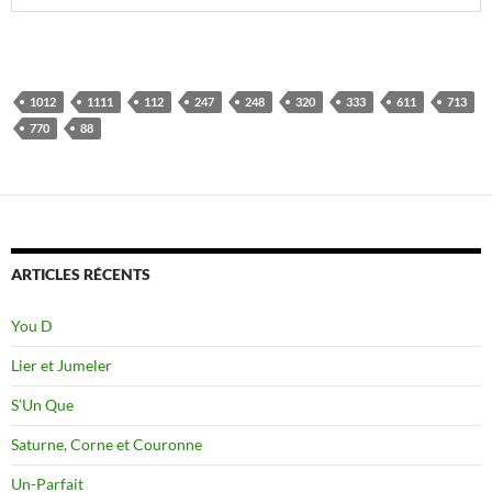
1012
1111
112
247
248
320
333
611
713
770
88
ARTICLES RÉCENTS
You D
Lier et Jumeler
S’Un Que
Saturne, Corne et Couronne
Un-Parfait