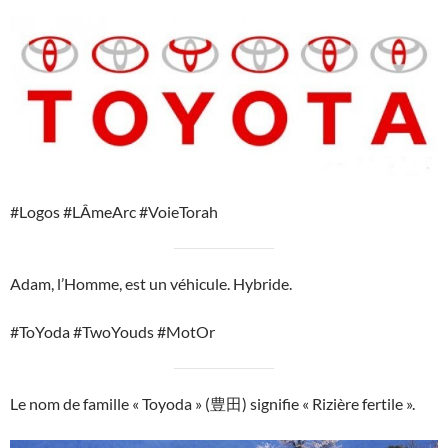
#Logos #LÂmeArc #VoieTorah
Adam, l’Homme, est un véhicule. Hybride.
#ToYoda #TwoYouds #MotOr
Le nom de famille « Toyoda » (豊田) signifie « Rizière fertile ».