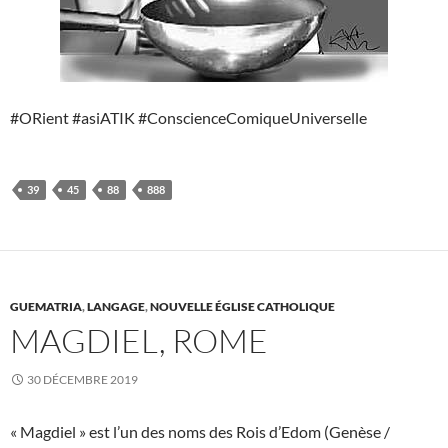
#ORient #asiATIK #ConscienceComiqueUniverselle
39
45
88
888
GUEMATRIA
,
LANGAGE
,
NOUVELLE ÉGLISE CATHOLIQUE
MAGDIEL, ROME
30 DÉCEMBRE 2019
« Magdiel » est l’un des noms des Rois d’Edom (Genèse /