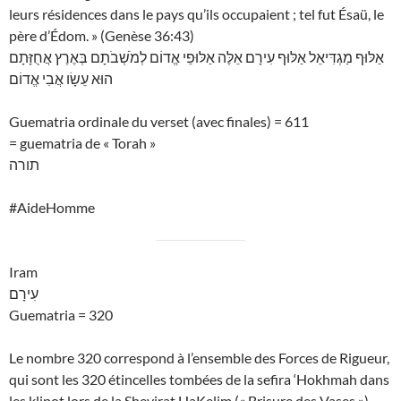
leurs résidences dans le pays qu’ils occupaient ; tel fut Ésaü, le
père d’Édom. » (Genèse 36:43)
אַלּוּף מַגְדִּיאֵל אַלּוּף עִירָם אֵלֶּה אַלּוּפֵי אֱדוֹם לְמֹשְׁבֹתָם בְּאֶרֶץ אֲחֻזָּתָם
הוּא עֵשָׂו אֲבִי אֱדוֹם
Guematria ordinale du verset (avec finales) = 611
= guematria de « Torah »
תורה
#AideHomme
Iram
עִירָם
Guematria = 320
Le nombre 320 correspond à l’ensemble des Forces de Rigueur,
qui sont les 320 étincelles tombées de la sefira ‘Hokhmah dans
les klipot lors de la Shevirat HaKelim (« Brisure des Vases »).