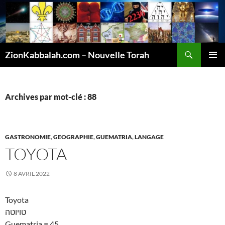
Recherche
ZionKabbalah.com – Nouvelle Torah
ALLER
MENU
AU
PRINCI
CONTENU
Archives par mot-clé : 88
GASTRONOMIE
,
GEOGRAPHIE
,
GUEMATRIA
,
LANGAGE
TOYOTA
8 AVRIL 2022
Toyota
טויוטה
Guematria = 45