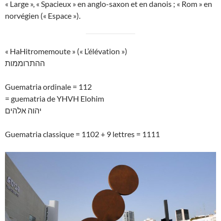
« Large », « Spacieux » en anglo-saxon et en danois ; « Rom » en
norvégien (« Espace »).
« HaHitromemoute » (« L’élévation »)
ההתרוממות
Guematria ordinale = 112
= guematria de YHVH Elohim
יהוה אלהים
Guematria classique = 1102 + 9 lettres = 1111