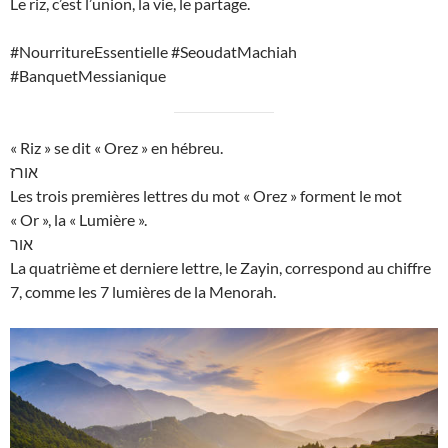
Le riz, c’est l’union, la vie, le partage.
#NourritureEssentielle #SeoudatMachiah
#BanquetMessianique
« Riz » se dit « Orez » en hébreu.
אורז
Les trois premières lettres du mot « Orez » forment le mot
« Or », la « Lumière ».
אור
La quatrième et derniere lettre, le Zayin, correspond au chiffre
7, comme les 7 lumières de la Menorah.