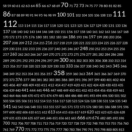
70
65
73
72
63
66
78
80
58
59
60
61
62
64
67
68
69
71
74
75
77
81
82
85
111
86
100
101
87
95
88
89
90
91
94
96
98
99
102
104
105
106
108
110
112
118
120
113
114
115
116
117
121
123
125
126
127
129
130
131
133
136
137
138
140
142
143
144
146
148
150
151
156
157
158
160
161
162
163
166
167
168
186
173
182
197
206
170
172
175
176
180
181
183
184
193
196
199
200
203
207
212
216
219
208
209
214
215
217
218
220
221
222
223
224
225
226
227
228
248
240
229
230
231
232
233
235
236
237
245
246
247
250
252
253
254
255
256
260
257
262
263
266
267
269
270
271
272
273
275
276
277
281
282
284
286
288
300
301
306
289
290
291
292
293
294
296
297
299
302
303
305
308
310
313
314
333
345
315
340
346
316
317
318
320
323
328
329
330
332
336
337
338
342
343
358
357
359
363
364
365
369
348
349
352
353
354
355
356
360
366
367
370
376
377
386
391
402
372
373
380
381
382
383
385
389
396
397
399
400
401
404
412
405
406
407
408
409
410
411
414
417
419
420
421
422
424
428
430
433
435
441
444
446
436
439
440
445
447
448
449
450
451
452
453
454
456
458
459
461
463
464
466
468
470
472
473
474
479
481
484
486
488
491
493
494
496
500
501
502
516
503
504
505
506
511
512
514
515
517
520
523
524
526
528
530
531
534
535
540
541
542
543
546
548
551
553
555
557
565
571
572
573
576
580
581
586
588
591
596
613
611
620
597
600
602
606
610
612
614
615
616
617
619
622
623
625
626
628
666
676
629
631
633
634
635
637
641
646
651
656
661
665
670
682
685
692
696
700
702
706
707
708
711
713
716
719
720
727
728
729
732
748
750
753
755
756
760
770
777
761
769
771
772
773
775
776
780
783
784
790
791
793
798
800
805
813