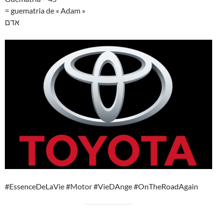
= guematria de « Adam »
אדם
#EssenceDeLaVie #Motor #VieDAnge #OnTheRoadAgain