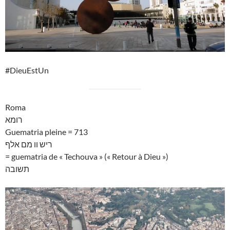
#DieuEstUn
Roma
רומא
Guematria pleine = 713
ריש וו מם אלף
= guematria de « Techouva » (« Retour à Dieu »)
תשובה