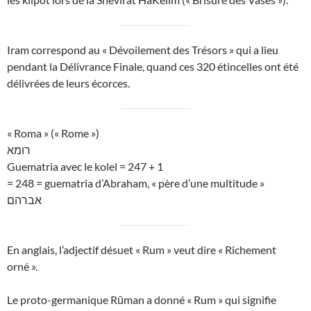
Iram correspond au « Dévoilement des Trésors » qui a lieu
pendant la Délivrance Finale, quand ces 320 étincelles ont été
délivrées de leurs écorces.
« Roma » (« Rome »)
רומא
Guematria avec le kolel = 247 + 1
= 248 = guematria d’Abraham, « père d’une multitude »
אברהם
En anglais, l’adjectif désuet « Rum » veut dire « Richement
orné ».
Le proto-germanique Rūman a donné « Rum » qui signifie