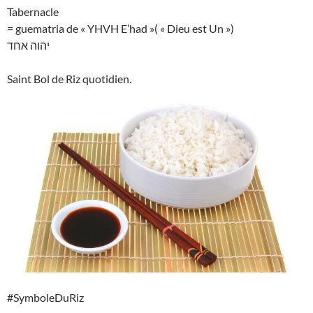
Tabernacle
= guematria de « YHVH E’had »( « Dieu est Un »)
יהוה אחד
Saint Bol de Riz quotidien.
#SymboleDuRiz