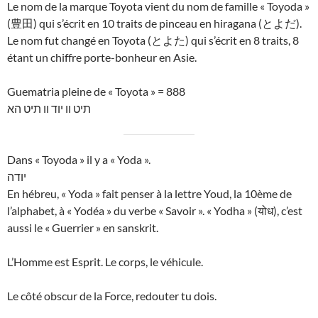
Le nom de la marque Toyota vient du nom de famille « Toyoda »
(豊田) qui s’écrit en 10 traits de pinceau en hiragana (とよだ).
Le nom fut changé en Toyota (とよた) qui s’écrit en 8 traits, 8
étant un chiffre porte-bonheur en Asie.
Guematria pleine de « Toyota » = 888
תיט וו יוד וו תיט הא
Dans « Toyoda » il y a « Yoda ».
יודה
En hébreu, « Yoda » fait penser à la lettre Youd, la 10ème de
l’alphabet, à « Yodéa » du verbe « Savoir ». « Yodha » (योध), c’est
aussi le « Guerrier » en sanskrit.
L’Homme est Esprit. Le corps, le véhicule.
Le côté obscur de la Force, redouter tu dois.