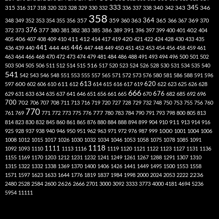
333
345
315
340
346
316
317
318
320
323
328
329
330
332
336
337
338
342
343
358
357
359
363
364
365
369
348
349
352
353
354
355
356
360
366
367
370
376
377
386
391
402
372
373
380
381
382
383
385
389
396
397
399
400
401
404
412
405
406
407
408
409
410
411
414
417
419
420
421
422
424
428
430
433
435
441
444
446
436
439
440
445
447
448
449
450
451
452
453
454
456
458
459
461
463
464
466
468
470
472
473
474
479
481
484
486
488
491
493
494
496
500
501
502
516
503
504
505
506
511
512
514
515
517
520
523
524
526
528
530
531
534
535
540
541
542
543
546
548
551
553
555
557
565
571
572
573
576
580
581
586
588
591
596
613
611
620
597
600
602
606
610
612
614
615
616
617
619
622
623
625
626
628
666
676
629
631
633
634
635
637
641
646
651
656
661
665
670
682
685
692
696
700
702
706
707
708
711
713
716
719
720
727
728
729
732
748
750
753
755
756
760
770
777
761
769
771
772
773
775
776
780
783
784
790
791
793
798
800
805
813
814
823
830
832
845
860
861
865
876
880
884
888
894
899
904
910
911
913
914
916
1000
925
928
937
938
940
946
950
951
962
963
971
972
976
987
999
1001
1004
1006
1008
1012
1015
1017
1026
1030
1032
1034
1046
1053
1058
1075
1078
1085
1091
1118
1111
1092
1093
1110
1113
1116
1119
1120
1121
1122
1123
1127
1131
1136
1155
1169
1170
1203
1212
1231
1232
1241
1249
1261
1267
1288
1291
1307
1310
1315
1322
1332
1338
1369
1370
1400
1406
1426
1441
1449
1495
1500
1553
1558
1571
1597
1623
1633
1644
1776
1819
1837
1984
1998
2000
2024
2053
2222
2236
2480
2528
2584
2600
2626
2666
2701
3000
3092
3333
3773
4000
4181
4694
5236
5954
11111