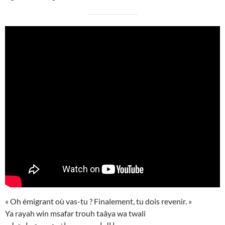
« Oh émigrant où vas-tu ? Finalement, tu dois revenir. »
Ya rayah win msafar trouh taâya wa twali