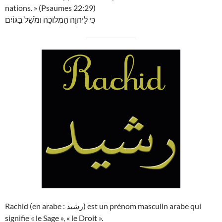
nations. » (Psaumes 22:29)
כִּי לַיהוָה הַמְּלוּכָה וּמֹשֵׁל בַּגּוֹיִם
Rachid (en arabe : رشيد) est un prénom masculin arabe qui
signifie « le Sage », « le Droit ».