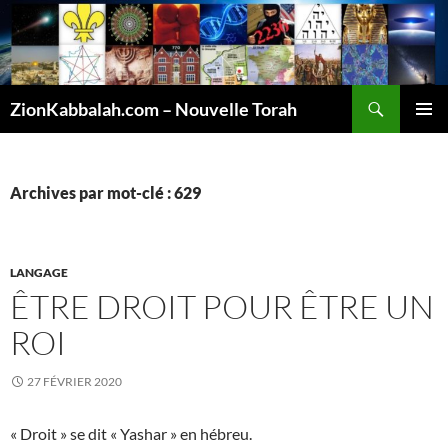
Recherche
ZionKabbalah.com – Nouvelle Torah
ALLER
MENU
AU
PRINCI
CONTENU
Archives par mot-clé : 629
LANGAGE
ÊTRE DROIT POUR ÊTRE UN
ROI
27 FÉVRIER 2020
« Droit » se dit « Yashar » en hébreu.