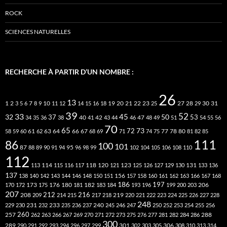
ROCK
SCIENCES NATURELLES
RECHERCHE À PARTIR D’UN NOMBRE :
26
13
2
7
10
20
21
22
23
27
31
1
3
5
6
8
9
11
12
14
15
16
18
19
25
28
29
30
39
52
33
45
32
37
50
40
42
53
34
35
36
38
41
43
44
46
47
48
49
51
54
55
56
70
65
73
72
63
66
78
80
58
59
60
61
62
64
67
68
69
71
74
75
77
81
82
85
111
86
100
101
87
95
88
89
90
91
94
96
98
99
102
104
105
106
108
110
112
118
120
113
114
115
116
117
121
123
125
126
127
129
130
131
133
136
137
138
140
142
143
144
146
148
150
151
156
157
158
160
161
162
163
166
167
168
186
173
182
197
206
170
172
175
176
180
181
183
184
193
196
199
200
203
207
212
216
219
208
209
214
215
217
218
220
221
222
223
224
225
226
227
228
248
240
229
230
231
232
233
235
236
237
245
246
247
250
252
253
254
255
256
260
257
262
263
266
267
269
270
271
272
273
275
276
277
281
282
284
286
288
300
301
306
289
290
291
292
293
294
296
297
299
302
303
305
308
310
313
314