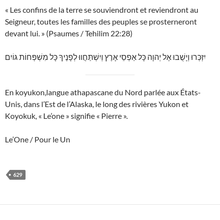
« Les confins de la terre se souviendront et reviendront au
Seigneur, toutes les familles des peuples se prosterneront
devant lui. » (Psaumes / Tehilim 22:28)
יִזְכְּרוּ וְיָשֻׁבוּ אֶל יְהוָה כָּל אַפְסֵי אָרֶץ וְיִשְׁתַּחֲווּ לְפָנֶיךָ כָּל מִשְׁפְּחוֹת גּוֹיִם
En koyukon,langue athapascane du Nord parlée aux États-
Unis, dans l’Est de l’Alaska, le long des rivières Yukon et
Koyokuk, « Le’one » signifie « Pierre ».
Le’One / Pour le Un
629