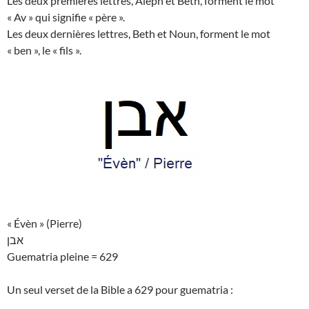
Les deux premières lettres, Aleph et Beth, forment le mot
« Av » qui signifie « père ».
Les deux dernières lettres, Beth et Noun, forment le mot
« ben », le « fils ».
« Évèn » (Pierre)
אבן
Guematria pleine = 629
Un seul verset de la Bible a 629 pour guematria :