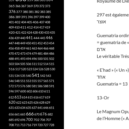
Royaume de Die
365
369
366
367
370
372
373
376
377
380
381
382
383
385
297 est égalemen
386
391
389
396
397
399
400
אוצר
402
401
404
405
406
407
408
412
409
410
411
414
417
419
420
421
422
424
428
430
433
435
Guematria ordina
441
444
446
436
439
440
445
= guematria de 
447
448
449
450
451
452
453
454
456
458
459
461
463
464
466
468
אדם
470
472
473
474
479
481
484
486
Le véritable Tré
488
491
493
494
496
500
501
502
503
504
505
506
511
512
514
515
516
517
520
523
524
526
528
530
« E’had » (« Un »)
541
531
534
535
540
542
543
אחד
546
548
551
553
555
557
565
571
Guematria = 13
572
573
576
580
581
586
588
591
611
596
597
600
602
606
610
613
13-Or
612
614
615
616
617
619
620
622
623
625
626
628
629
631
633
634
635
637
641
646
651
Le Magnum Opus,
666
676
656
661
665
670
682
de l’Homme (« A
700
702
685
692
696
706
707
708
711
713
716
719
720
727
728