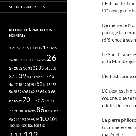
L’Est, par le Jaun
SCIENCES NATURELLES
L’Ouest, par le N
De même, le Nord 
RECHERCHE À PARTIR D’UN
partage la meme r
NOMBRE :
référence à ses 
13
2
7
10
1
3
5
6
8
9
11
12
14
15
Le Sud d’Israel e
26
20
21
22
23
16
18
19
25
et la Mer Rouge.
33
32
27
31
28
29
30
34
35
36
39
L’Est est Jaune c
45
37
40
42
38
41
43
44
52
50
53
46
47
48
49
51
54
55
L’Ouest est Noir. 
65
63
66
56
58
59
60
61
62
64
couche, que se tr
70
73
72
67
68
69
71
74
75
ô filles de Jérus
86
78
80
87
77
81
82
85
88
89
100
101
La pierre philos
95
90
91
94
96
98
99
102
104
105
106
108
110
(« Lumière » en 
112
111
matérielle.