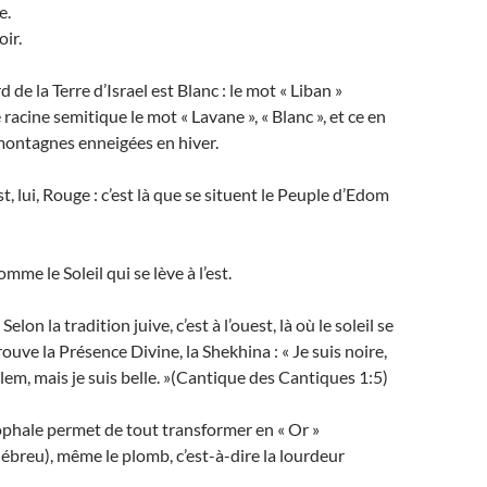
e.
oir.
de la Terre d’Israel est Blanc : le mot « Liban »
acine semitique le mot « Lavane », « Blanc », et ce en
montagnes enneigées en hiver.
st, lui, Rouge : c’est là que se situent le Peuple d’Edom
omme le Soleil qui se lève à l’est.
Selon la tradition juive, c’est à l’ouest, là où le soleil se
ouve la Présence Divine, la Shekhina : « Je suis noire,
alem, mais je suis belle. »(Cantique des Cantiques 1:5)
ophale permet de tout transformer en « Or »
hébreu), même le plomb, c’est-à-dire la lourdeur