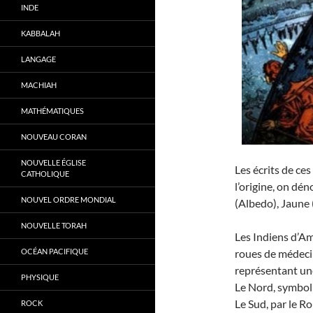
INDE
KABBALAH
LANGAGE
MACHIAH
MATHÉMATIQUES
NOUVEAU CORAN
NOUVELLE ÉGLISE
Les écrits de ces
CATHOLIQUE
l’origine, on dé
NOUVEL ORDRE MONDIAL
(Albedo), Jaune 
NOUVELLE TORAH
Les Indiens d’Am
OCÉAN PACIFIQUE
roues de médeci
représentant une
PHYSIQUE
Le Nord, symboli
Le Sud, par le R
ROCK