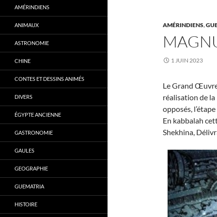
AMÉRINDIENS
AMÉRINDIENS
,
GU
ANIMAUX
MAGN
ASTRONOMIE
1 JUIN 2023
CHINE
CONTES ET DESSINS ANIMÉS
Le Grand Œuvre
réalisation de la
DIVERS
opposés, l’étape
ÉGYPTE ANCIENNE
En kabbalah cett
Shekhina, Délivr
GASTRONOMIE
GAULES
GEOGRAPHIE
GUEMATRIA
HISTOIRE