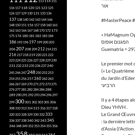
113
114
115
אור
118
120
116
117
121
123
125
126
127
129
130
131
133
136
137
#MasterPeace 
138
140
142
143
144
146
148
150
151
156
157
158
160
161
173
162
163
166
167
168
170
172
« HaMagnum Opu
182
175
176
180
181
183
184
המגנום אופוס
186
197
193
196
199
200
203
207
Guematria = 29
212
206
208
209
214
215
216
219
217
218
220
221
222
223
224
225
226
227
228
229
230
Le premier mot d
240
231
232
233
235
236
237
(« Le Quatrième 
248
245
246
247
250
252
253
du Jardin d’Eden
260
257
254
255
256
262
263
266
267
269
270
271
272
273
275
הרביעי
276
277
281
282
284
286
288
289
290
291
292
293
294
296
297
Il y a 4 étapes a
300
301
306
299
302
303
305
Dieu YHVH .
315
308
310
313
314
316
317
318
Le Grand Œuvre, 
333
320
323
328
329
330
332
345
340
336
337
338
342
343
: la dernière le
346
348
349
352
353
354
355
356
d’Assia (l’Action
358
357
359
363
364
360