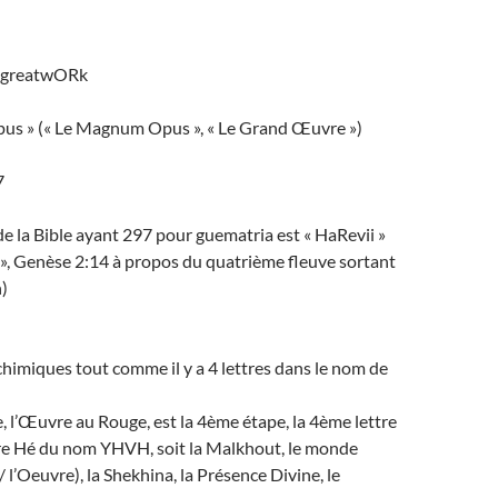
#greatwORk
s » (« Le Magnum Opus », « Le Grand Œuvre »)
7
e la Bible ayant 297 pour guematria est « HaRevii »
», Genèse 2:14 à propos du quatrième fleuve sortant
)
lchimiques tout comme il y a 4 lettres dans le nom de
l’Œuvre au Rouge, est la 4ème étape, la 4ème lettre
ttre Hé du nom YHVH, soit la Malkhout, le monde
 / l’Oeuvre), la Shekhina, la Présence Divine, le