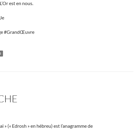
 L’Or est en nous.
Je
e #GrandŒuvre
5
ÈCHE
i » (« Edrosh » en hébreu) est l’anagramme de