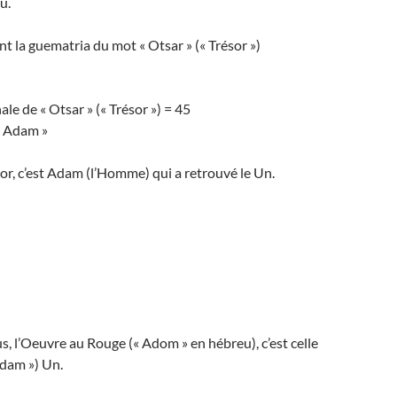
u.
t la guematria du mot « Otsar » (« Trésor »)
le de « Otsar » (« Trésor ») = 45
« Adam »
sor, c’est Adam (l’Homme) qui a retrouvé le Un.
 l’Oeuvre au Rouge (« Adom » en hébreu), c’est celle
dam ») Un.