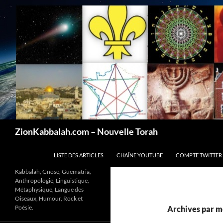
Recherche
ZionKabbalah.com – Nouvelle Torah
ALLER AU CONTENU
LISTE DES ARTICLES
CHAÎNE YOUTUBE
COMPTE TWITTER
Kabbalah, Gnose, Guematria,
Anthropologie, Linguistique,
Métaphysique, Langue des
Oiseaux, Humour, Rock et
Poésie.
Archives par mo