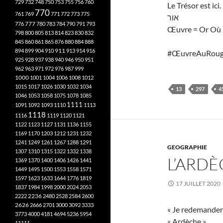
729
732
748
750
753
755
756
760
Le Trésor est ici.
770
761
769
771
772
773
775
אור
777
776
780
783
784
790
791
793
Œuvre = Or Où 
798
800
805
813
814
823
830
832
845
860
861
865
876
880
884
888
894
899
904
910
911
913
914
916
#ŒuvreAuRoug
925
928
937
938
940
946
950
951
962
963
971
972
976
987
999
1000
1001
1004
1006
1008
1012
1015
1017
1026
1030
1032
1034
13
297
4
1046
1053
1058
1075
1078
1085
1111
1091
1092
1093
1110
1113
1118
1116
1119
1120
1121
1122
1123
1127
1131
1136
1155
1169
1170
1203
1212
1231
1232
1241
1249
1261
1267
1288
1291
GEOGRAPHIE
1307
1310
1315
1322
1332
1338
L’ARD
1369
1370
1400
1406
1426
1441
1449
1495
1500
1553
1558
1571
1597
1623
1633
1644
1776
1819
17 JUILLET 2020
1837
1984
1998
2000
2024
2053
2222
2236
2480
2528
2584
2600
2626
2666
2701
3000
3092
3333
« Je redemandera
3773
4000
4181
4694
5236
5954
« Ardèche ».
11111