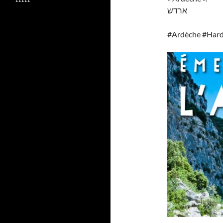
ארדש
#Ardèche #Hard