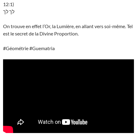
12:1)
לך לך
On trouve en effet l’Or, la Lumière, en allant vers soi-même. Tel
est le secret de la Divine Proportion.
#Géométrie #Guematria