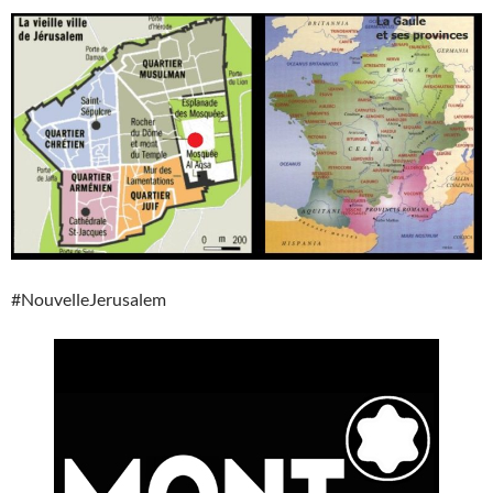
#NouvelleJerusalem