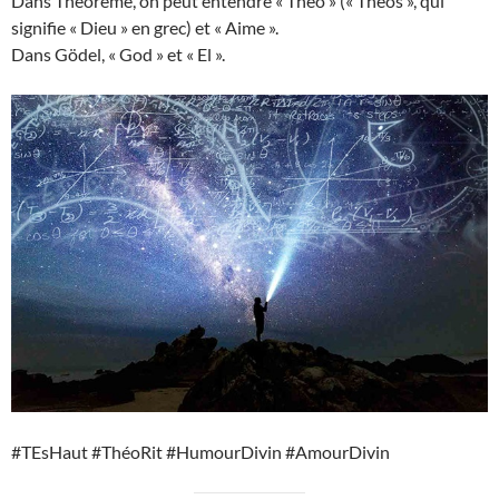
Dans Théorème, on peut entendre « Théo » (« Théos », qui
signifie « Dieu » en grec) et « Aime ».
Dans Gödel, « God » et « El ».
#TEsHaut #ThéoRit #HumourDivin #AmourDivin