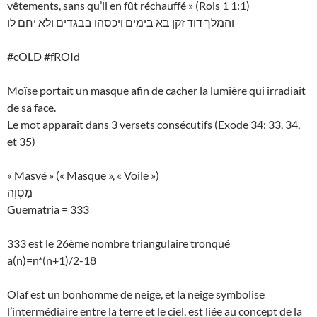
vêtements, sans qu’il en fût réchauffé » (Rois 1 1:1)
והמלך דוד זקן בא בימים ויכסהו בבגדים ולא יחם לו
#cOLD #fROId
Moïse portait un masque afin de cacher la lumière qui irradiait
de sa face.
Le mot apparaît dans 3 versets consécutifs (Exode 34: 33, 34,
et 35)
« Masvé » (« Masque », « Voile »)
מַסְוֶה
Guematria = 333
333 est le 26ème nombre triangulaire tronqué
a(n)=n*(n+1)/2-18
Olaf est un bonhomme de neige, et la neige symbolise
l’intermédiaire entre la terre et le ciel, est liée au concept de la