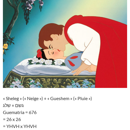
« Sheleg » (« Neige ») + « Gueshem » (« Pluie »)
גשם + שלג
Guematria = 676
= 26 x 26
= YHVH x YHVH