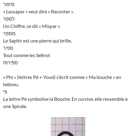
סיפור
« Lessaper » veut dire « Raconter ».
לספר
Un Chiffre, se dit « Mispar ».
מספר
Le Saphir est une pierre qui brille,
ספיר
Tout comme les Sefirot
ספירות
« Phi » (lettres Pé + Youd) s’écrit comme « Ma bouche » en
hébreu.
פי
La lettre Pé symbolise la Bouche. En cursive, elle ressemble à
une Spirale.