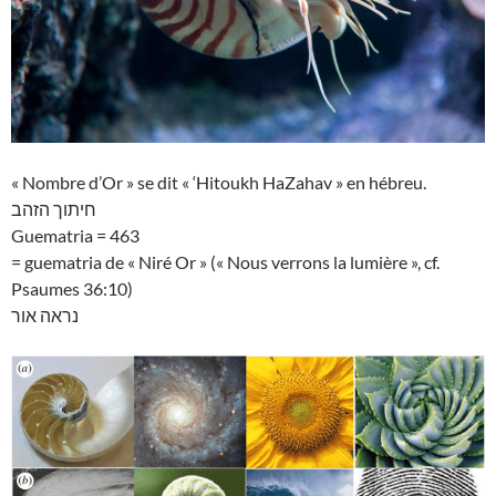
« Nombre d’Or » se dit « ‘Hitoukh HaZahav » en hébreu.
חיתוך הזהב
Guematria = 463
= guematria de « Niré Or » (« Nous verrons la lumière », cf.
Psaumes 36:10)
נראה אור