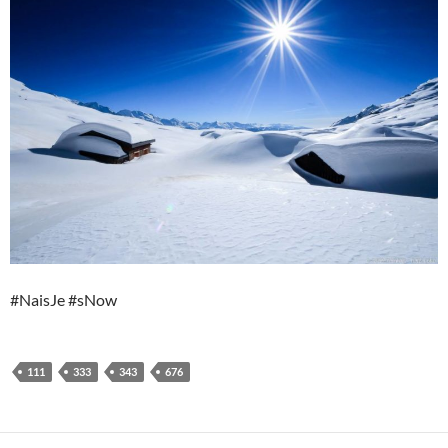
#NaisJe #sNow
111
333
343
676