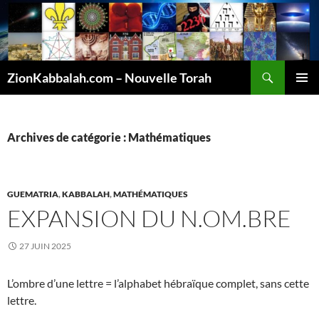
Recherche
ZionKabbalah.com – Nouvelle Torah
ALLER
MENU
AU
PRINCI
CONTENU
Archives de catégorie : Mathématiques
GUEMATRIA
,
KABBALAH
,
MATHÉMATIQUES
EXPANSION DU N.OM.BRE
27 JUIN 2025
L’ombre d’une lettre = l’alphabet hébraïque complet, sans cette
lettre.