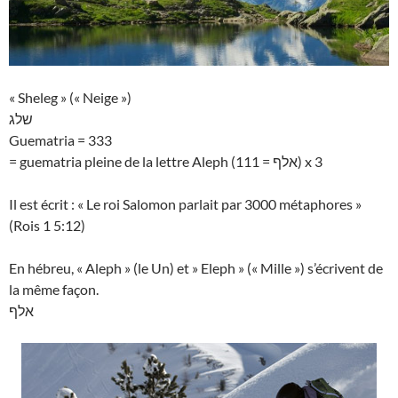
« Sheleg » (« Neige »)
שלג
Guematria = 333
= guematria pleine de la lettre Aleph (אלף = 111) x 3
Il est écrit : « Le roi Salomon parlait par 3000 métaphores »
(Rois 1 5:12)
En hébreu, « Aleph » (le Un) et » Eleph » (« Mille ») s’écrivent de
la même façon.
אלף