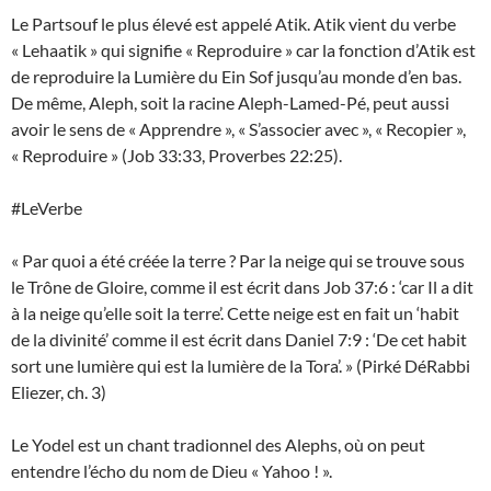
Le Partsouf le plus élevé est appelé Atik. Atik vient du verbe
« Lehaatik » qui signifie « Reproduire » car la fonction d’Atik est
de reproduire la Lumière du Ein Sof jusqu’au monde d’en bas.
De même, Aleph, soit la racine Aleph-Lamed-Pé, peut aussi
avoir le sens de « Apprendre », « S’associer avec », « Recopier »,
« Reproduire » (Job 33:33, Proverbes 22:25).
#LeVerbe
« Par quoi a été créée la terre ? Par la neige qui se trouve sous
le Trône de Gloire, comme il est écrit dans Job 37:6 : ‘car Il a dit
à la neige qu’elle soit la terre’. Cette neige est en fait un ‘habit
de la divinité’ comme il est écrit dans Daniel 7:9 : ‘De cet habit
sort une lumière qui est la lumière de la Tora’. » (Pirké DéRabbi
Eliezer, ch. 3)
Le Yodel est un chant tradionnel des Alephs, où on peut
entendre l’écho du nom de Dieu « Yahoo ! ».