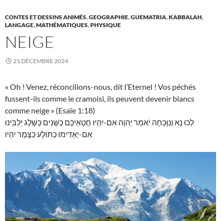
CONTES ET DESSINS ANIMÉS
,
GEOGRAPHIE
,
GUEMATRIA
,
KABBALAH
,
LANGAGE
,
MATHÉMATIQUES
,
PHYSIQUE
NEIGE
21 DÉCEMBRE 2024
« Oh ! Venez, réconcilions-nous, dit l’Eternel ! Vos péchés
fussent-ils comme le cramoisi, ils peuvent devenir blancs
comme neige » (Esaïe 1:18)
לְכוּ נָא וְנִוָּכְחָה יֹאמַר יְהוָה אִם-יִהְיוּ חֲטָאֵיכֶם כַּשָּׁנִים כַּשֶּׁלֶג יַלְבִּינוּ
אִם-יַאְדִּימוּ כַתּוֹלָע כַּצֶּמֶר יִהְיו