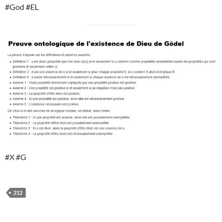
#God #EL
#X #G
212