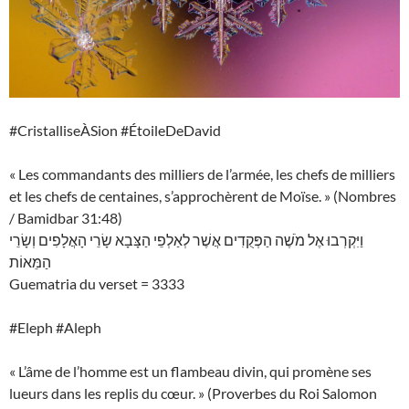
#CristalliseÀSion #ÉtoileDeDavid
« Les commandants des milliers de l’armée, les chefs de milliers
et les chefs de centaines, s’approchèrent de Moïse. » (Nombres
/ Bamidbar 31:48)
וַיִּקְרְבוּ אֶל מֹשֶׁה הַפְּקֻדִים אֲשֶׁר לְאַלְפֵי הַצָּבָא שָׂרֵי הָאֲלָפִים וְשָׂרֵי
הַמֵּאוֹת
Guematria du verset = 3333
#Eleph #Aleph
« L’âme de l’homme est un flambeau divin, qui promène ses
lueurs dans les replis du cœur. » (Proverbes du Roi Salomon