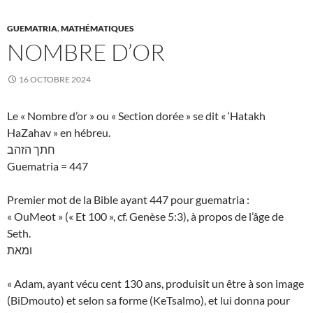
GUEMATRIA
,
MATHÉMATIQUES
NOMBRE D’OR
16 OCTOBRE 2024
Le « Nombre d’or » ou « Section dorée » se dit « ‘Hatakh
HaZahav » en hébreu.
חתך הזהב
Guematria = 447
Premier mot de la Bible ayant 447 pour guematria :
« OuMeot » (« Et 100 », cf. Genèse 5:3), à propos de l’âge de
Seth.
ומאת
« Adam, ayant vécu cent 130 ans, produisit un être à son image
(BiDmouto) et selon sa forme (KeTsalmo), et lui donna pour