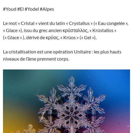
#Youd #El #Yodel #Alpes
Le mot « Cristal » vient du latin « Crystallus » (« Eau congelée »,
« Glace »), issu du grec ancien κρύσταλλος, « Krústallos »
(« Glace « ), dérivé de κρύος, « Krúos » (« Gel »).
La cristallisation est une opération Unitaire : les plus hauts
niveaux de l’âme prennent corps.