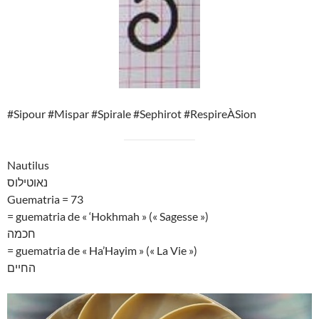
#Sipour #Mispar #Spirale #Sephirot #RespireÀSion
Nautilus
נאוטילוס
Guematria = 73
= guematria de « ‘Hokhmah » (« Sagesse »)
חכמה
= guematria de « Ha’Hayim » (« La Vie »)
החיים