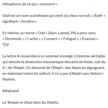
métaphore, de ce qui « recouvre ».
Olaf est un nom scandinave qui vient du vieux norrois « Áleifr »
signifiant « Ancêtre ».
En hébreu, la racine « Olaf » (Ayin, Lamed, Pé) a pour sens
« Dissimulé », « Caché », « Couvert », « Fatigué », « Évanoui ».
עלף
La lettre A ressemble à un sommet enneigé. L’Homme véritable
qui dévoile la dimension messianique descend de Keter, soit du
A / de l’Aleph. On descend de l’Aleph / des Alpes en zigzaguant,
en slalomant entre les sefirot. Il n’y a pas d’Aleph sans Slalom /
Shalom.
#Alphand
Le Temple se situe dans les Alephs.