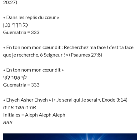
20:27)
« Dans les replis du cœur »
כָּל חַדְרֵי בָטֶן
Guematria = 333
« En ton nom mon cœur dit : Recherchez ma face ! c’est ta face
que je recherche, ô Seigneur ! » (Psaumes 27:8)
« En ton nom mon cœur dit »
לְךָ אָמַר לִבִּי
Guematria = 333
« Ehyeh Asher Ehyeh » (« Je serai qui Je serai », Exode 3:14)
אהיה אשר אהיה
Initiales = Aleph Aleph Aleph
אאא