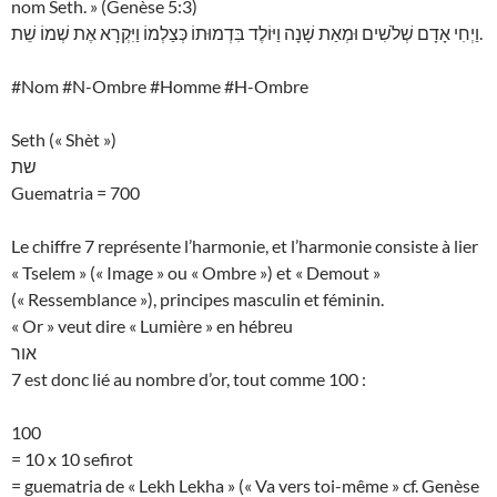
nom Seth. » (Genèse 5:3)
וַיְחִי אָדָם שְׁלֹשִׁים וּמְאַת שָׁנָה וַיּוֹלֶד בִּדְמוּתוֹ כְּצַלְמוֹ וַיִּקְרָא אֶת שְׁמוֹ שֵׁת.
#Nom #N-Ombre #Homme #H-Ombre
Seth (« Shèt »)
שת
Guematria = 700
Le chiffre 7 représente l’harmonie, et l’harmonie consiste à lier
« Tselem » (« Image » ou « Ombre ») et « Demout »
(« Ressemblance »), principes masculin et féminin.
« Or » veut dire « Lumière » en hébreu
אור
7 est donc lié au nombre d’or, tout comme 100 :
100
= 10 x 10 sefirot
= guematria de « Lekh Lekha » (« Va vers toi-même » cf. Genèse