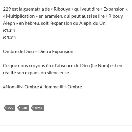
229 est la guematria de « Ribouya » qui veut dire « Expansion »,
« Multiplication » en araméen, qui peut aussi se lire « Ribouy
Aleph » en hébreu, soit l’expansion du Aleph, du Un.
ריבויא
ריבוי א
Ombre de Dieu = Dieu x Expansion
Ce que nous croyons être l’absence de Dieu (Le Nom) est en
réalité son expansion silencieuse.
#Nom #N-Ombre #Homme #H-Ombre
229
248
5954