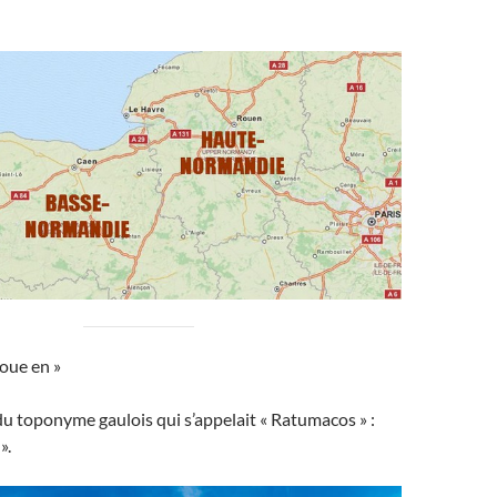
oue en »
du toponyme gaulois qui s’appelait « Ratumacos » :
».