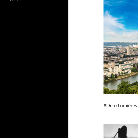
#DeuxLumières