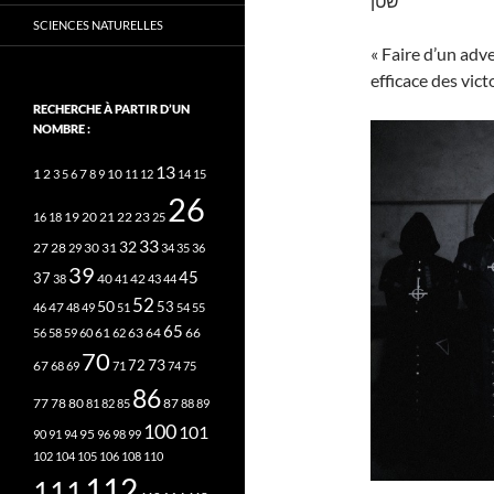
שטן
SCIENCES NATURELLES
« Faire d’un adve
efficace des vict
RECHERCHE À PARTIR D’UN
NOMBRE :
13
2
7
10
1
3
5
6
8
9
11
12
14
15
26
20
21
22
23
16
18
19
25
33
32
27
31
28
29
30
34
35
36
39
45
37
40
42
38
41
43
44
52
50
53
46
47
48
49
51
54
55
65
63
66
56
58
59
60
61
62
64
70
73
72
67
68
69
71
74
75
86
78
80
87
77
81
82
85
88
89
100
101
95
90
91
94
96
98
99
102
104
105
106
108
110
112
111