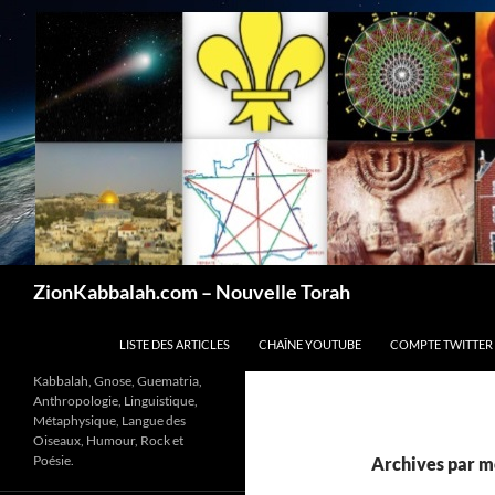
Recherche
ZionKabbalah.com – Nouvelle Torah
ALLER AU CONTENU
LISTE DES ARTICLES
CHAÎNE YOUTUBE
COMPTE TWITTER
Kabbalah, Gnose, Guematria,
Anthropologie, Linguistique,
Métaphysique, Langue des
Oiseaux, Humour, Rock et
Poésie.
Archives par mo