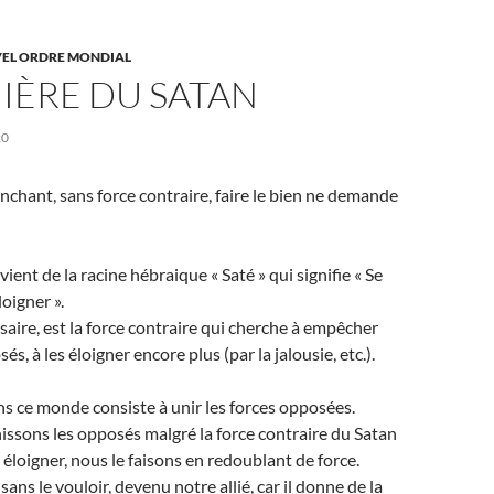
EL ORDRE MONDIAL
IÈRE DU SATAN
20
chant, sans force contraire, faire le bien ne demande
vient de la racine hébraique « Saté » qui signifie « Se
loigner ».
rsaire, est la force contraire qui cherche à empêcher
és, à les éloigner encore plus (par la jalousie, etc.).
ns ce monde consiste à unir les forces opposées.
ssons les opposés malgré la force contraire du Satan
 éloigner, nous le faisons en redoublant de force.
 sans le vouloir, devenu notre allié, car il donne de la