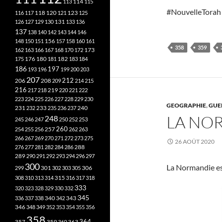
113
114
115
#NouvelleTorah
118
120
116
117
121
123
125
126
127
129
130
131
133
136
137
138
140
142
143
144
146
148
150
151
156
157
158
160
161
358
359
173
162
163
166
167
168
170
172
182
175
176
180
181
183
184
186
197
193
196
199
200
203
207
212
206
208
209
214
215
216
219
217
218
220
221
222
223
224
225
226
227
228
229
230
GEOGRAPHIE
,
GUE
240
231
232
233
235
236
237
LA NO
248
245
246
247
250
252
253
260
257
254
255
256
262
263
266
267
269
270
271
272
273
275
26 AOÛT 2020
276
277
281
282
284
286
288
289
290
291
292
293
294
296
297
300
La Normandie es
301
306
299
302
303
305
315
308
310
313
314
316
317
318
333
320
323
328
329
330
332
345
340
336
337
338
342
343
346
348
349
352
353
354
355
356
358
357
359
363
364
360