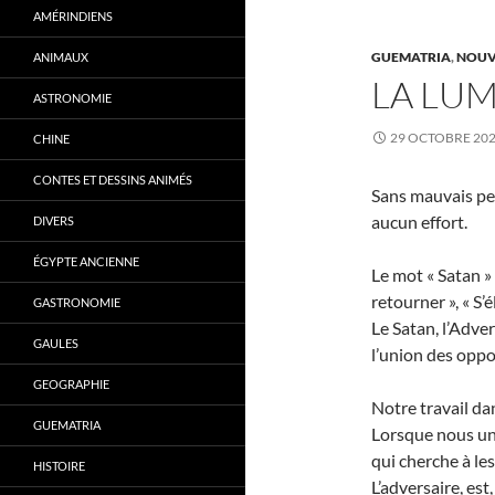
AMÉRINDIENS
GUEMATRIA
,
NOUV
ANIMAUX
LA LUM
ASTRONOMIE
29 OCTOBRE 20
CHINE
CONTES ET DESSINS ANIMÉS
Sans mauvais pen
aucun effort.
DIVERS
ÉGYPTE ANCIENNE
Le mot « Satan » 
retourner », « S’é
GASTRONOMIE
Le Satan, l’Adve
GAULES
l’union des oppos
GEOGRAPHIE
Notre travail da
GUEMATRIA
Lorsque nous uni
qui cherche à les
HISTOIRE
L’adversaire, est,