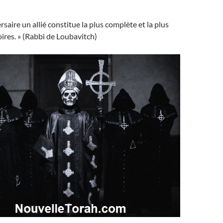
rsaire un allié constitue la plus complète et la plus
oires. » (Rabbi de Loubavitch)