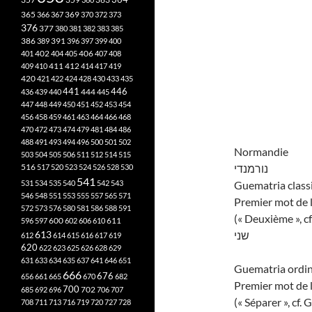
365
369
366
367
370
372
373
376
377
380
381
382
383
385
386
391
389
396
397
399
400
402
401
404
405
406
407
408
412
409
410
411
414
417
419
420
421
422
424
428
430
433
435
441
444
446
436
439
440
445
447
448
449
450
451
452
453
454
456
458
459
461
463
464
466
468
470
472
473
474
479
481
484
486
488
491
493
494
496
500
501
502
Normandie
503
504
505
506
511
512
514
515
516
נורמנדי
517
520
523
524
526
528
530
541
531
534
535
540
542
543
Guematria class
546
548
551
553
555
557
565
571
Premier mot de l
572
573
576
580
581
586
588
591
(« Deuxième », c
611
596
597
600
602
606
610
613
שני
612
614
615
616
617
619
620
622
623
625
626
628
629
631
633
634
635
637
641
646
651
Guematria ordin
666
676
656
661
665
670
682
Premier mot de l
700
702
685
692
696
706
707
(« Séparer », cf.
708
711
713
716
719
720
727
728