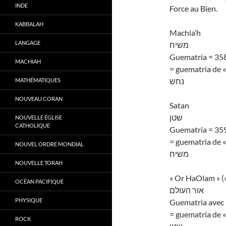
INDE
Force au Bien.
KABBALAH
Machia’h
LANGAGE
משיח
Guematria = 35
MACHIAH
= guematria de «
נחש
MATHÉMATIQUES
NOUVEAU CORAN
Satan
שטן
NOUVELLE ÉGLISE
CATHOLIQUE
Guematria = 35
= guematria de «
NOUVEL ORDRE MONDIAL
משיח
NOUVELLE TORAH
« Or HaOlam » (
OCÉAN PACIFIQUE
אור העולם
PHYSIQUE
Guematria avec l
= guematria de « 
ROCK