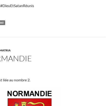
 #DieuEtSatanRéunis
360
MATRIA
RMANDIE
t liée au nombre 2.