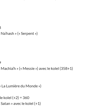
8
 Na’hash » (« Serpent »)
9
 Machia’h » (« Messie ») avec le kolel (358+1)
« La Lumière du Monde »)
e kolel (+2) = 360
Satan » avec le kolel (+1)