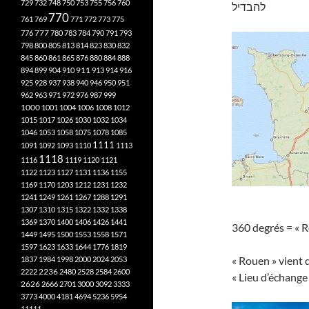
729
732
748
750
753
755
756
760
להבדיל
770
761
769
771
772
773
775
777
776
780
783
784
790
791
793
798
800
805
813
814
823
830
832
845
860
861
865
876
880
884
888
894
899
904
910
911
913
914
916
925
928
937
938
940
946
950
951
962
963
971
972
976
987
999
1000
1001
1004
1006
1008
1012
1015
1017
1026
1030
1032
1034
1046
1053
1058
1075
1078
1085
1111
1091
1092
1093
1110
1113
1118
1116
1119
1120
1121
1122
1123
1127
1131
1136
1155
1169
1170
1203
1212
1231
1232
1241
1249
1261
1267
1288
1291
1307
1310
1315
1322
1332
1338
1369
1370
1400
1406
1426
1441
360 degrés = « R
1449
1495
1500
1553
1558
1571
1597
1623
1633
1644
1776
1819
« Rouen » vient 
1837
1984
1998
2000
2024
2053
2222
2236
2480
2528
2584
2600
« Lieu d’échange 
2626
2666
2701
3000
3092
3333
3773
4000
4181
4694
5236
5954
11111