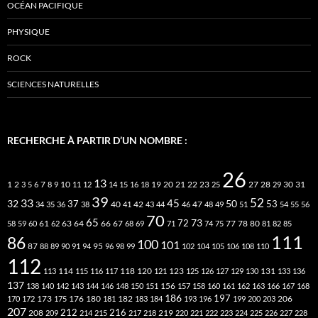
OCÉAN PACIFIQUE
PHYSIQUE
ROCK
SCIENCES NATURELLES
RECHERCHE À PARTIR D’UN NOMBRE :
26
13
2
7
10
20
21
22
23
27
31
1
3
5
6
8
9
11
12
14
15
16
18
19
25
28
29
30
39
52
33
45
32
37
50
40
42
53
34
35
36
38
41
43
44
46
47
48
49
51
54
55
56
70
65
73
72
63
66
78
80
58
59
60
61
62
64
67
68
69
71
74
75
77
81
82
85
111
86
100
101
87
95
88
89
90
91
94
96
98
99
102
104
105
106
108
110
112
118
120
113
114
115
116
117
121
123
125
126
127
129
130
131
133
136
137
138
140
142
143
144
146
148
150
151
156
157
158
160
161
162
163
166
167
168
186
173
182
197
206
170
172
175
176
180
181
183
184
193
196
199
200
203
207
212
216
219
208
209
214
215
217
218
220
221
222
223
224
225
226
227
228