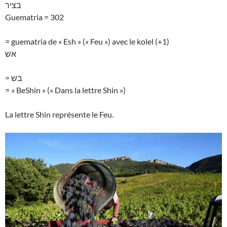
בציר
Guematria = 302
= guematria de « Esh » (« Feu ») avec le kolel (+1)
אש
= בש
= « BeShin » (« Dans la lettre Shin »)
La lettre Shin représente le Feu.