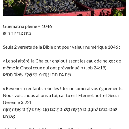
Guematria pleine = 1046
בית צדי יוד ריש
Seuls 2 versets de la Bible ont pour valeur numérique 1046 :
« Le sol altéré, la Chaleur engloutissent les eaux de neige ; de
même le Cheol ceux qui ont prévariqué. » (Job 24:19)
צִיָּה גַם חֹם יִגְזְלוּ מֵימֵי שֶׁלֶג שְׁאוֹל חָטָאוּ
« Revenez, ô enfants rebelles ! Je consumerai vos égarements.
Nous voici, nous allons à toi, car tu es l’Eternel, notre Dieu. »
(Jérémie 3:22)
שׁוּבוּ בָּנִים שׁוֹבָבִים אֶרְפָּה מְשׁוּבֹתֵיכֶם הִנְנוּ אָתָנוּ לָךְ כִּי אַתָּה יְהוָה
אֱלֹהֵינוּ