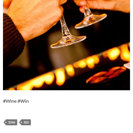
#Wine #Win
1046
302