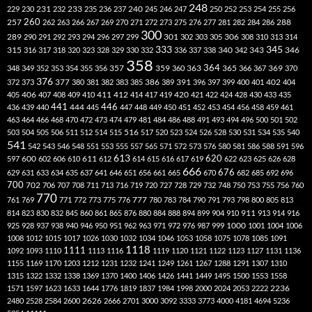
248
240
229
230
231
232
233
235
236
237
245
246
247
250
252
253
254
255
256
260
257
262
263
266
267
269
270
271
272
273
275
276
277
281
282
284
286
288
300
301
306
289
290
291
292
293
294
296
297
299
302
303
305
308
310
313
314
333
345
315
340
346
316
317
318
320
323
328
329
330
332
336
337
338
342
343
358
357
359
363
364
365
369
348
349
352
353
354
355
356
360
366
367
370
376
377
386
391
402
372
373
380
381
382
383
385
389
396
397
399
400
401
404
412
405
406
407
408
409
410
411
414
417
419
420
421
422
424
428
430
433
435
441
444
446
436
439
440
445
447
448
449
450
451
452
453
454
456
458
459
461
463
464
466
468
470
472
473
474
479
481
484
486
488
491
493
494
496
500
501
502
516
503
504
505
506
511
512
514
515
517
520
523
524
526
528
530
531
534
535
540
541
542
543
546
548
551
553
555
557
565
571
572
573
576
580
581
586
588
591
596
613
611
620
597
600
602
606
610
612
614
615
616
617
619
622
623
625
626
628
666
676
629
631
633
634
635
637
641
646
651
656
661
665
670
682
685
692
696
700
702
706
707
708
711
713
716
719
720
727
728
729
732
748
750
753
755
756
760
770
777
761
769
771
772
773
775
776
780
783
784
790
791
793
798
800
805
813
814
823
830
832
845
860
861
865
876
880
884
888
894
899
904
910
911
913
914
916
1000
925
928
937
938
940
946
950
951
962
963
971
972
976
987
999
1001
1004
1006
1008
1012
1015
1017
1026
1030
1032
1034
1046
1053
1058
1075
1078
1085
1091
1118
1111
1092
1093
1110
1113
1116
1119
1120
1121
1122
1123
1127
1131
1136
1155
1169
1170
1203
1212
1231
1232
1241
1249
1261
1267
1288
1291
1307
1310
1315
1322
1332
1338
1369
1370
1400
1406
1426
1441
1449
1495
1500
1553
1558
1571
1597
1623
1633
1644
1776
1819
1837
1984
1998
2000
2024
2053
2222
2236
2480
2528
2584
2600
2626
2666
2701
3000
3092
3333
3773
4000
4181
4694
5236