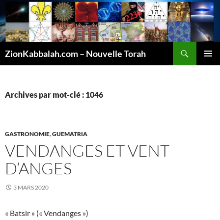
Recherche
ZionKabbalah.com – Nouvelle Torah
ALLER
MENU
AU
PRINCI
CONTENU
Archives par mot-clé : 1046
GASTRONOMIE
,
GUEMATRIA
VENDANGES ET VENT
D’ANGES
3 MARS 2020
« Batsir » (« Vendanges »)