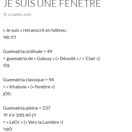
JE SUIS UNE FENÊTRE
22 AVRIL 2020
« Je suis » retranscrit en hébreu :
ז’ה סווי
Guematria ordinale = 49
= guematria de « Galouy » (« Dévoilé » / « ‘Clair »)
גלוי
Guematria classique = 94
= « Khalone » (« Fenêtre »)
חלון
Guematria pleine = 237
זין הא סמך וו וו יוד
= « LéOr » (« Vers la Lumière »)
לאור