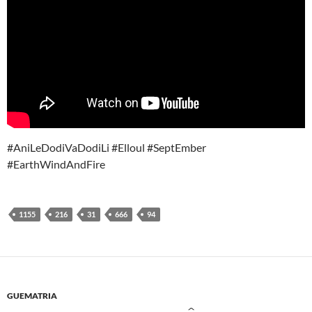
#AniLeDodiVaDodiLi #Elloul #SeptEmber
#EarthWindAndFire
1155
216
31
666
94
GUEMATRIA