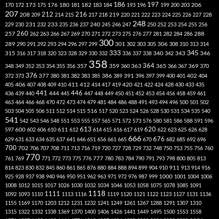
186
173
182
197
206
170
172
175
176
180
181
183
184
193
196
199
200
203
207
212
216
219
208
209
214
215
217
218
220
221
222
223
224
225
226
227
228
248
240
229
230
231
232
233
235
236
237
245
246
247
250
252
253
254
255
256
260
257
262
263
266
267
269
270
271
272
273
275
276
277
281
282
284
286
288
300
301
306
289
290
291
292
293
294
296
297
299
302
303
305
308
310
313
314
333
345
315
340
346
316
317
318
320
323
328
329
330
332
336
337
338
342
343
358
357
359
363
364
365
369
348
349
352
353
354
355
356
360
366
367
370
376
377
386
391
402
372
373
380
381
382
383
385
389
396
397
399
400
401
404
412
405
406
407
408
409
410
411
414
417
419
420
421
422
424
428
430
433
435
441
444
446
436
439
440
445
447
448
449
450
451
452
453
454
456
458
459
461
463
464
466
468
470
472
473
474
479
481
484
486
488
491
493
494
496
500
501
502
516
503
504
505
506
511
512
514
515
517
520
523
524
526
528
530
531
534
535
540
541
542
543
546
548
551
553
555
557
565
571
572
573
576
580
581
586
588
591
596
613
611
620
597
600
602
606
610
612
614
615
616
617
619
622
623
625
626
628
666
676
629
631
633
634
635
637
641
646
651
656
661
665
670
682
685
692
696
700
702
706
707
708
711
713
716
719
720
727
728
729
732
748
750
753
755
756
760
770
777
761
769
771
772
773
775
776
780
783
784
790
791
793
798
800
805
813
814
823
830
832
845
860
861
865
876
880
884
888
894
899
904
910
911
913
914
916
1000
925
928
937
938
940
946
950
951
962
963
971
972
976
987
999
1001
1004
1006
1008
1012
1015
1017
1026
1030
1032
1034
1046
1053
1058
1075
1078
1085
1091
1118
1111
1092
1093
1110
1113
1116
1119
1120
1121
1122
1123
1127
1131
1136
1155
1169
1170
1203
1212
1231
1232
1241
1249
1261
1267
1288
1291
1307
1310
1315
1322
1332
1338
1369
1370
1400
1406
1426
1441
1449
1495
1500
1553
1558