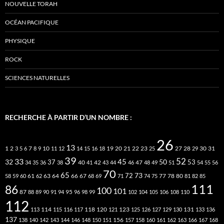
NOUVELLE TORAH
OCÉAN PACIFIQUE
PHYSIQUE
ROCK
SCIENCES NATURELLES
RECHERCHE À PARTIR D’UN NOMBRE :
26
13
2
7
10
20
21
22
23
27
31
1
3
5
6
8
9
11
12
14
15
16
18
19
25
28
29
30
39
52
33
45
32
37
50
40
42
53
34
35
36
38
41
43
44
46
47
48
49
51
54
55
56
70
65
73
72
63
66
78
80
58
59
60
61
62
64
67
68
69
71
74
75
77
81
82
85
111
86
100
101
87
95
88
89
90
91
94
96
98
99
102
104
105
106
108
110
112
118
120
113
114
115
116
117
121
123
125
126
127
129
130
131
133
136
137
138
140
142
143
144
146
148
150
151
156
157
158
160
161
162
163
166
167
168