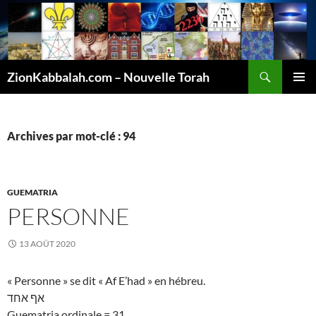
Recherche
ZionKabbalah.com – Nouvelle Torah
ALLER
MENU
AU
PRINCI
CONTENU
Archives par mot-clé : 94
GUEMATRIA
PERSONNE
13 AOÛT 2020
« Personne » se dit « Af E’had » en hébreu.
אף אחד
Guematria ordinale = 31