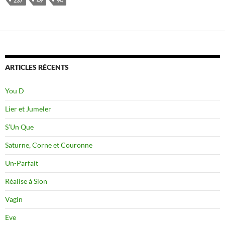
237
49
94
ARTICLES RÉCENTS
You D
Lier et Jumeler
S’Un Que
Saturne, Corne et Couronne
Un-Parfait
Réalise à Sion
Vagin
Eve