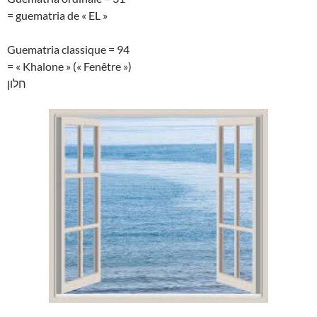
= guematria de « EL »
Guematria classique = 94
= « Khalone » (« Fenêtre »)
חלון