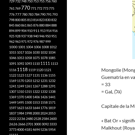
729
732
748
750
753
755
756
760
770
761
769
771
772
773
775
777
776
780
783
784
790
791
793
798
800
805
813
814
823
830
832
845
860
861
865
876
880
884
888
894
899
904
910
911
913
914
916
925
928
937
938
940
946
950
951
962
963
971
972
976
987
999
1000
1001
1004
1006
1008
1012
1015
1017
1026
1030
1032
1034
1046
1053
1058
1075
1078
1085
1111
1091
1092
1093
1110
1113
1118
1116
1119
1120
1121
1122
1123
1127
1131
1136
1155
Guematria en va
1169
1170
1203
1212
1231
1232
= 33
1241
1249
1261
1267
1288
1291
= GaL (גל)
1307
1310
1315
1322
1332
1338
1369
1370
1400
1406
1426
1441
1449
1495
1500
1553
1558
1571
Capitale de la M
1597
1623
1633
1644
1776
1819
1837
1984
1998
2000
2024
2053
2222
2236
2480
2528
2584
2600
« Bat Or » signifi
2626
2666
2701
3000
3092
3333
Malkhout (Royaut
3773
4000
4181
4694
5236
5954
11111