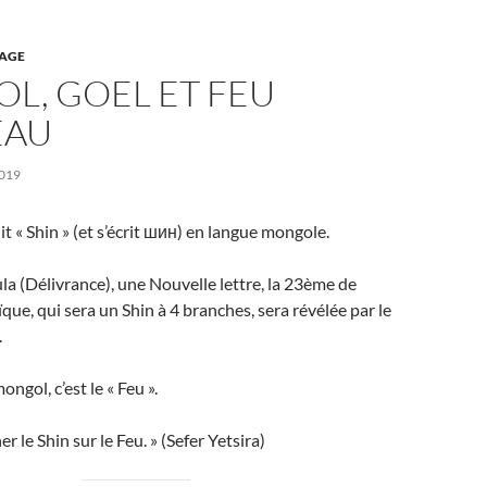
AGE
L, GOEL ET FEU
EAU
019
t « Shin » (et s’écrit шин) en langue mongole.
la (Délivrance), une Nouvelle lettre, la 23ème de
que, qui sera un Shin à 4 branches, sera révélée par le
.
ongol, c’est le « Feu ».
er le Shin sur le Feu. » (Sefer Yetsira)