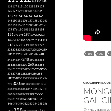
113
114
115
118
120
116
117
121
123
125
126
127
129
130
131
133
136
137
138
140
142
143
144
146
148
150
151
156
157
158
160
161
173
162
163
166
167
168
170
172
182
175
176
180
181
183
184
186
197
193
196
199
200
203
207
212
206
208
209
214
215
216
219
217
218
220
221
222
223
224
225
226
227
228
229
230
150
300
240
231
232
233
235
236
237
248
245
246
247
250
252
253
260
257
254
255
256
262
263
266
267
269
270
271
272
273
275
276
277
281
282
284
286
288
289
290
291
292
293
294
296
297
GEOGRAPHIE
,
GUE
300
301
306
299
302
303
305
MONGOL
315
308
310
313
314
316
317
318
333
320
323
328
329
330
332
GALIC
345
340
336
337
338
342
343
346
348
349
352
353
354
355
356
358
7 NOVEMBRE 20
357
359
363
364
360