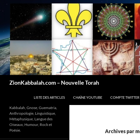
Recherche
ZionKabbalah.com – Nouvelle Torah
ALLER AU CONTENU
LISTE DES ARTICLES
CHAÎNE YOUTUBE
COMPTE TWITTER
Kabbalah, Gnose, Guematria,
Anthropologie, Linguistique,
Métaphysique, Langue des
Oiseaux, Humour, Rock et
Poésie.
Archives par mo