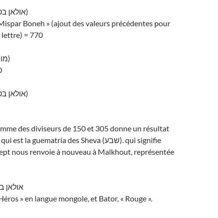
Oulan Bator (אולאן בטור)
Mispar Boneh » (ajout des valeurs précédentes pour
 lettre) = 770
Mongolie (מונגוליה)
0
Oulan Bator (אולאן בטור)
somme des diviseurs de 150 et 305 donne un résultat
st la guematria des Sheva (שבע). qui signifie
 sept nous renvoie à nouveau à Malkhout, représentée
ator אולאן בטור
 Héros » en langue mongole, et Bator, « Rouge ».