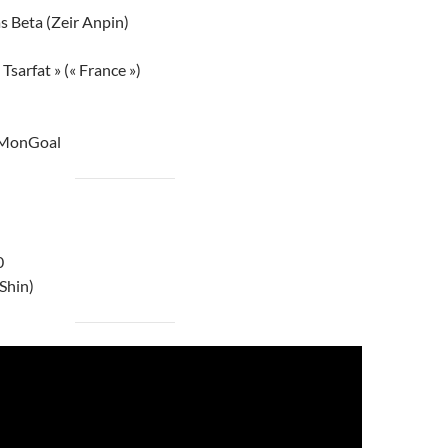
 Beta (Zeir Anpin)
Tsarfat » (« France »)
#MonGoal
0
 Shin)