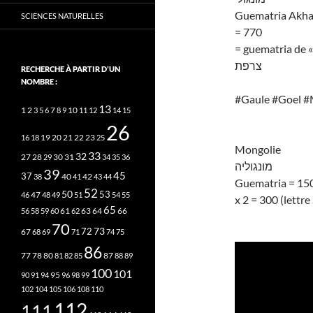
Guematria Akhas
SCIENCES NATURELLES
= 770
= guematria de « 
צרפת
RECHERCHE À PARTIR D’UN
NOMBRE :
#Gaule #Goel 
13
2
7
10
1
3
5
6
8
9
11
12
14
15
26
20
21
22
23
16
18
19
25
Mongolie
33
32
27
31
28
29
30
34
35
36
מונגוליה
39
45
37
40
42
38
41
43
44
Guematria = 15
52
50
53
46
47
48
49
51
54
55
x 2 = 300 (lettre
65
63
66
56
58
59
60
61
62
64
70
73
72
67
68
69
71
74
75
86
78
80
87
77
81
82
85
88
89
100
101
95
90
91
94
96
98
99
102
104
105
106
108
110
112
111