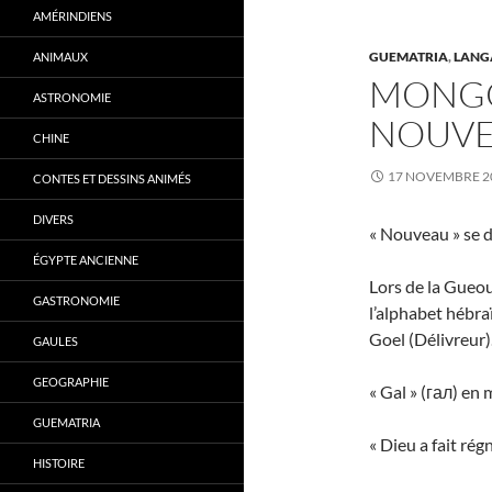
AMÉRINDIENS
GUEMATRIA
,
LANG
ANIMAUX
MONGO
ASTRONOMIE
NOUV
CHINE
17 NOVEMBRE 2
CONTES ET DESSINS ANIMÉS
DIVERS
« Nouveau » se di
ÉGYPTE ANCIENNE
Lors de la Gueou
GASTRONOMIE
l’alphabet hébraï
Goel (Délivreur)
GAULES
GEOGRAPHIE
« Gal » (гал) en m
GUEMATRIA
« Dieu a fait régn
HISTOIRE