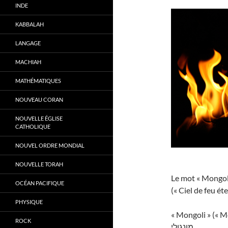
INDE
KABBALAH
LANGAGE
MACHIAH
MATHÉMATIQUES
NOUVEAU CORAN
NOUVELLE ÉGLISE
CATHOLIQUE
NOUVEL ORDRE MONDIAL
NOUVELLE TORAH
Le mot « Mongol 
OCÉAN PACIFIQUE
(« Ciel de feu éte
PHYSIQUE
« Mongoli » (« M
ROCK
מונגולי