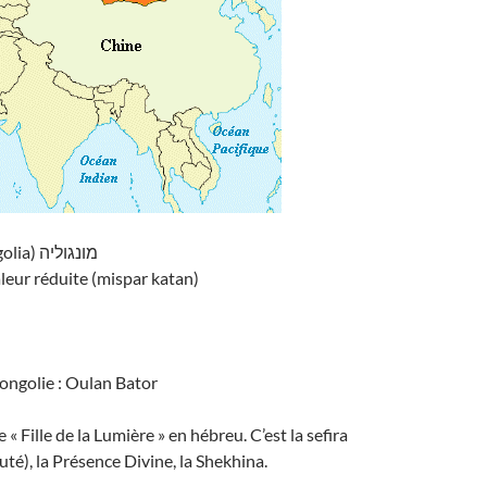
Mongolie (Mongolia) מונגוליה
leur réduite (mispar katan)
ongolie : Oulan Bator
e « Fille de la Lumière » en hébreu. C’est la sefira
é), la Présence Divine, la Shekhina.