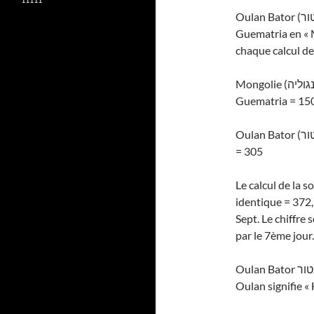
Guematria en « 
chaque calcul de
Guematria = 15
= 305
Le calcul de la 
identique = 372, qui e
Sept. Le chiffre
par le 7ème jour.
Oulan B
Oulan signifie «