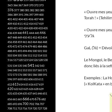
365
369
366
367
370
372
373
376
377
380
381
382
383
385
« Ouvre mes yeux
386
391
389
396
397
399
400
Torah ! » (Tehil
402
401
404
405
406
407
408
412
409
410
411
414
417
419
420
421
422
424
428
430
433
435
« Ouvre mes yeux
441
444
446
436
439
440
445
גל עיני
447
448
449
450
451
452
453
454
456
458
459
461
463
464
466
468
470
472
473
474
479
481
484
486
GaL (גל) = D
488
491
493
494
496
500
501
502
503
504
505
506
511
512
514
515
Le Mongol, le Ben
516
517
520
523
524
526
528
530
541
donc liés à la se
531
534
535
540
542
543
546
548
551
553
555
557
565
571
572
573
576
580
581
586
588
591
Exemples : La Ho
611
596
597
600
602
606
610
(« KolKata » en b
613
612
614
615
616
617
619
620
622
623
625
626
628
629
631
633
634
635
637
641
646
651
666
676
656
661
665
670
682
700
702
685
692
696
706
707
708
711
713
716
719
720
727
728