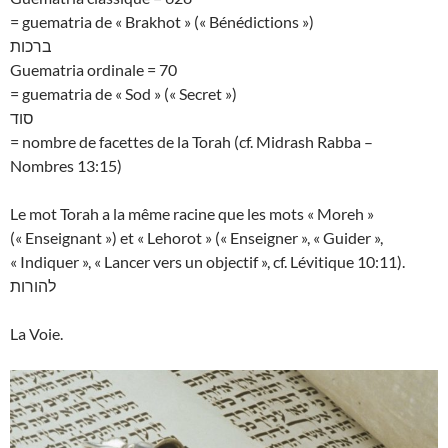
= guematria de « Brakhot » (« Bénédictions »)
ברכות
Guematria ordinale = 70
= guematria de « Sod » (« Secret »)
סוד
= nombre de facettes de la Torah (cf. Midrash Rabba –
Nombres 13:15)
Le mot Torah a la même racine que les mots « Moreh »
(« Enseignant ») et « Lehorot » (« Enseigner », « Guider »,
« Indiquer », « Lancer vers un objectif », cf. Lévitique 10:11).
להורות
La Voie.