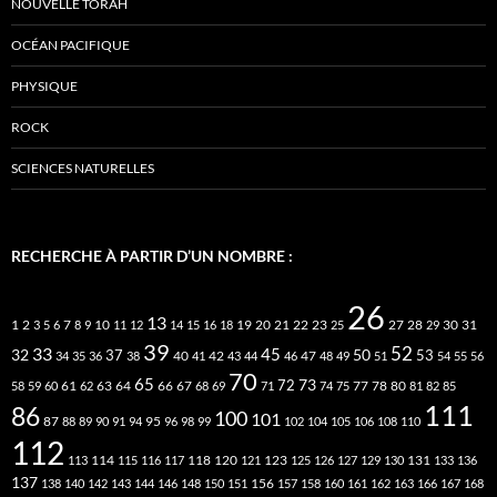
NOUVELLE TORAH
OCÉAN PACIFIQUE
PHYSIQUE
ROCK
SCIENCES NATURELLES
RECHERCHE À PARTIR D’UN NOMBRE :
26
13
2
7
10
20
21
22
23
27
31
1
3
5
6
8
9
11
12
14
15
16
18
19
25
28
29
30
39
52
33
45
32
37
50
40
42
53
34
35
36
38
41
43
44
46
47
48
49
51
54
55
56
70
65
73
72
63
66
78
80
58
59
60
61
62
64
67
68
69
71
74
75
77
81
82
85
111
86
100
101
87
95
88
89
90
91
94
96
98
99
102
104
105
106
108
110
112
118
120
113
114
115
116
117
121
123
125
126
127
129
130
131
133
136
137
138
140
142
143
144
146
148
150
151
156
157
158
160
161
162
163
166
167
168