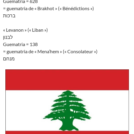
Guematria = 628
= guematria de « Brakhot » (« Bénédictions »)
ברכות
« Levanon » (« Liban »)
לבנון
Guematria = 138
= guematria de « Mena’hem » (« Consolateur »)
מנחם