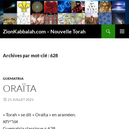
Recherche
ZionKabbalah.com – Nouvelle Torah
ALLER
MENU
AU
PRINCI
CONTENU
Archives par mot-clé : 628
GUEMATRIA
ORAÏTA
21 JUILLET 2021
« Torah » se dit « Oraïta » en araméen.
אורייתא
Guematria classique = 628