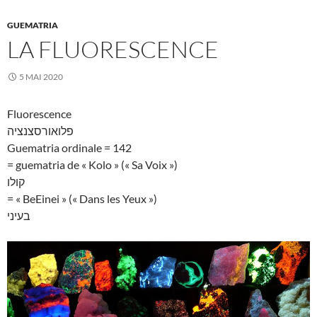
GUEMATRIA
LA FLUORESCENCE
5 MAI 2020
Fluorescence
פלואורסצנציה
Guematria ordinale = 142
= guematria de « Kolo » (« Sa Voix »)
קולו
= « BeEinei » (« Dans les Yeux »)
בעיני