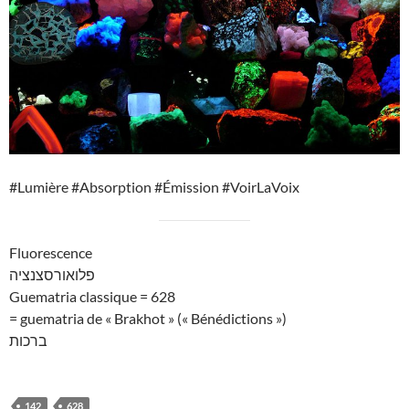
#Lumière #Absorption #Émission #VoirLaVoix
Fluorescence
פלואורסצנציה
Guematria classique = 628
= guematria de « Brakhot » (« Bénédictions »)
ברכות
142
628