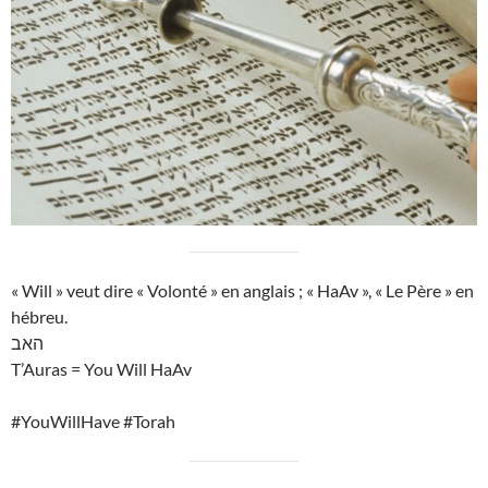
« Will » veut dire « Volonté » en anglais ; « HaAv », « Le Père » en
hébreu.
האב
T’Auras = You Will HaAv
#YouWillHave #Torah