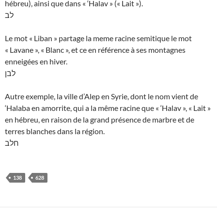
hébreu), ainsi que dans « ‘Halav » (« Lait »).
לב
Le mot « Liban » partage la meme racine semitique le mot
« Lavane », « Blanc », et ce en référence à ses montagnes
enneigées en hiver.
לבן
Autre exemple, la ville d’Alep en Syrie, dont le nom vient de
‘Halaba en amorrite, qui a la même racine que « ‘Halav », « Lait »
en hébreu, en raison de la grand présence de marbre et de
terres blanches dans la région.
חלב
138
628