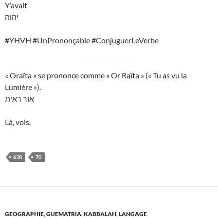
Y’avait
יהוה
#YHVH #UnPrononçable #ConjuguerLeVerbe
« Oraïta » se prononce comme « Or Raïta » (« Tu as vu la
Lumière »).
אור ראית
Là, vois.
628
70
GEOGRAPHIE
,
GUEMATRIA
,
KABBALAH
,
LANGAGE