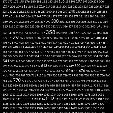
186
173
182
197
206
170
172
175
176
180
181
183
184
193
196
199
200
203
207
212
216
219
208
209
214
215
217
218
220
221
222
223
224
225
226
227
228
248
240
229
230
231
232
233
235
236
237
245
246
247
250
252
253
254
255
256
260
257
262
263
266
267
269
270
271
272
273
275
276
277
281
282
284
286
288
300
301
306
289
290
291
292
293
294
296
297
299
302
303
305
308
310
313
314
333
345
315
340
346
316
317
318
320
323
328
329
330
332
336
337
338
342
343
358
357
359
363
364
365
369
348
349
352
353
354
355
356
360
366
367
370
376
377
386
391
402
372
373
380
381
382
383
385
389
396
397
399
400
401
404
412
405
406
407
408
409
410
411
414
417
419
420
421
422
424
428
430
433
435
441
444
446
436
439
440
445
447
448
449
450
451
452
453
454
456
458
459
461
463
464
466
468
470
472
473
474
479
481
484
486
488
491
493
494
496
500
501
502
516
503
504
505
506
511
512
514
515
517
520
523
524
526
528
530
531
534
535
540
541
542
543
546
548
551
553
555
557
565
571
572
573
576
580
581
586
588
591
596
613
611
620
597
600
602
606
610
612
614
615
616
617
619
622
623
625
626
628
666
676
629
631
633
634
635
637
641
646
651
656
661
665
670
682
685
692
696
700
702
706
707
708
711
713
716
719
720
727
728
729
732
748
750
753
755
756
760
770
777
761
769
771
772
773
775
776
780
783
784
790
791
793
798
800
805
813
814
823
830
832
845
860
861
865
876
880
884
888
894
899
904
910
911
913
914
916
1000
925
928
937
938
940
946
950
951
962
963
971
972
976
987
999
1001
1004
1006
1008
1012
1015
1017
1026
1030
1032
1034
1046
1053
1058
1075
1078
1085
1091
1118
1111
1092
1093
1110
1113
1116
1119
1120
1121
1122
1123
1127
1131
1136
1155
1169
1170
1203
1212
1231
1232
1241
1249
1261
1267
1288
1291
1307
1310
1315
1322
1332
1338
1369
1370
1400
1406
1426
1441
1449
1495
1500
1553
1558
1571
1597
1623
1633
1644
1776
1819
1837
1984
1998
2000
2024
2053
2222
2236