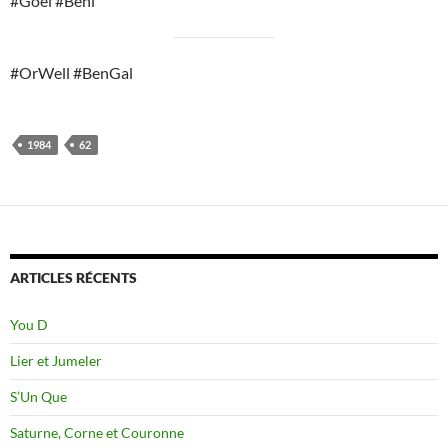
#Goel #Béni
#OrWell #BenGal
1984
62
ARTICLES RÉCENTS
You D
Lier et Jumeler
S’Un Que
Saturne, Corne et Couronne