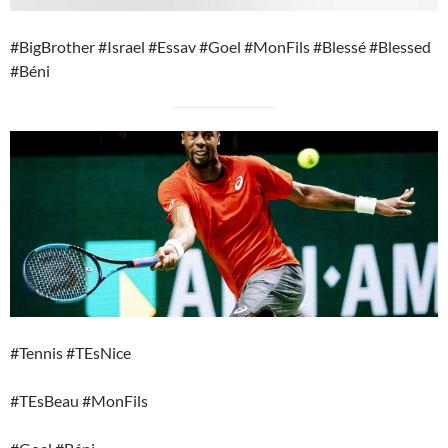
#BigBrother #Israel #Essav #Goel #MonFils #Blessé #Blessed
#Béni
#Tennis #TEsNice
#TEsBeau #MonFils