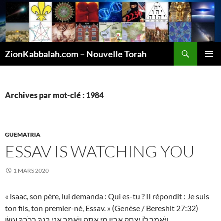
Recherche
ZionKabbalah.com – Nouvelle Torah
ALLER
MENU
AU
PRINCI
CONTENU
Archives par mot-clé : 1984
GUEMATRIA
ESSAV IS WATCHING YOU
1 MARS 2020
« lsaac, son père, lui demanda : Qui es-tu ? II répondit : Je suis
ton fils, ton premier-né, Essav. » (Genèse / Bereshit 27:32)
וַיֹּאמֶר לוֹ יִצְחָק אָבִיו מִי אָתָּה וַיֹּאמֶר אֲנִי בִּנְךָ בְכֹרְךָ עֵשָׂו