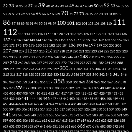
39
52
33
45
32
37
50
40
42
53
34
35
36
38
41
43
44
46
47
48
49
51
54
55
56
70
65
73
72
63
66
78
80
58
59
60
61
62
64
67
68
69
71
74
75
77
81
82
85
111
86
100
101
87
95
88
89
90
91
94
96
98
99
102
104
105
106
108
110
112
118
120
113
114
115
116
117
121
123
125
126
127
129
130
131
133
136
137
138
140
142
143
144
146
148
150
151
156
157
158
160
161
162
163
166
167
168
186
173
182
197
206
170
172
175
176
180
181
183
184
193
196
199
200
203
207
212
216
219
208
209
214
215
217
218
220
221
222
223
224
225
226
227
228
248
240
229
230
231
232
233
235
236
237
245
246
247
250
252
253
254
255
256
260
257
262
263
266
267
269
270
271
272
273
275
276
277
281
282
284
286
288
300
301
306
289
290
291
292
293
294
296
297
299
302
303
305
308
310
313
314
333
345
315
340
346
316
317
318
320
323
328
329
330
332
336
337
338
342
343
358
357
359
363
364
365
369
348
349
352
353
354
355
356
360
366
367
370
376
377
386
391
402
372
373
380
381
382
383
385
389
396
397
399
400
401
404
412
405
406
407
408
409
410
411
414
417
419
420
421
422
424
428
430
433
435
441
444
446
436
439
440
445
447
448
449
450
451
452
453
454
456
458
459
461
463
464
466
468
470
472
473
474
479
481
484
486
488
491
493
494
496
500
501
502
516
503
504
505
506
511
512
514
515
517
520
523
524
526
528
530
531
534
535
540
541
542
543
546
548
551
553
555
557
565
571
572
573
576
580
581
586
588
591
596
613
611
620
597
600
602
606
610
612
614
615
616
617
619
622
623
625
626
628
666
676
629
631
633
634
635
637
641
646
651
656
661
665
670
682
685
692
696
700
702
706
707
708
711
713
716
719
720
727
728
729
732
748
750
753
755
756
760