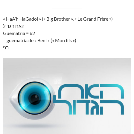
« HaA’h HaGadol » (« Big Brother », « Le Grand Frère »)
האח הגדול
Guematria = 62
= guematria de « Beni » (« Mon fils »)
בני