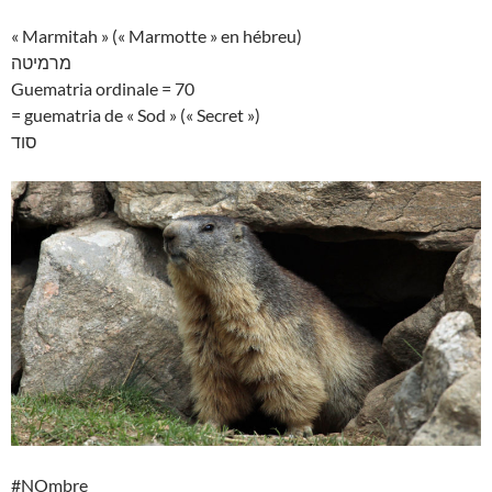
« Marmitah » (« Marmotte » en hébreu)
מרמיטה
Guematria ordinale = 70
= guematria de « Sod » (« Secret »)
סוד
#NOmbre