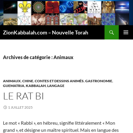
Recherche
ZionKabbalah.com – Nouvelle Torah
ALLER
MENU
AU
PRINCI
CONTENU
Archives de catégorie : Animaux
ANIMAUX
,
CHINE
,
CONTES ET DESSINS ANIMÉS
,
GASTRONOMIE
,
GUEMATRIA
,
KABBALAH
,
LANGAGE
LE RAT BI
1 JUILLET 2025
Le mot « Rabbi », en hébreu, signifie littéralement « Mon
grand », et désigne un maître spirituel. Mais en langue des