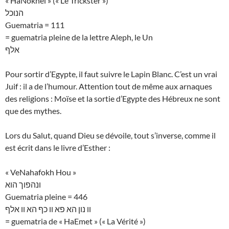
« HaNokhel » (« Le Trickster »)
הנוכל
Guematria = 111
= guematria pleine de la lettre Aleph, le Un
אלף
Pour sortir d’Egypte, il faut suivre le Lapin Blanc. C’est un vrai
Juif : il a de l’humour. Attention tout de même aux arnaques
des religions : Moïse et la sortie d’Egypte des Hébreux ne sont
que des mythes.
Lors du Salut, quand Dieu se dévoile, tout s’inverse, comme il
est écrit dans le livre d’Esther :
« VeNahafokh Hou »
ונהפוך הוא
Guematria pleine = 446
וו נון הא פא וו כף הא וו אלף
= guematria de « HaEmet » (« La Vérité »)