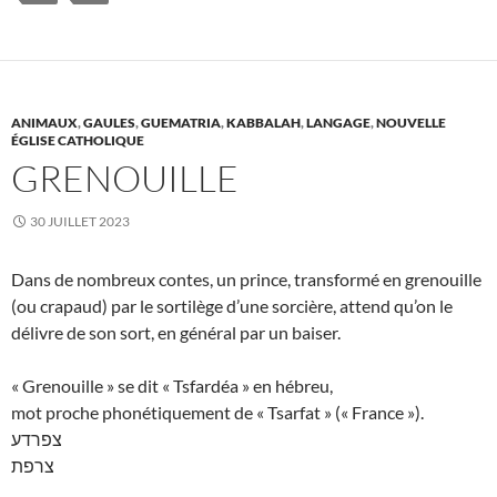
ANIMAUX
,
GAULES
,
GUEMATRIA
,
KABBALAH
,
LANGAGE
,
NOUVELLE
ÉGLISE CATHOLIQUE
GRENOUILLE
30 JUILLET 2023
Dans de nombreux contes, un prince, transformé en grenouille
(ou crapaud) par le sortilège d’une sorcière, attend qu’on le
délivre de son sort, en général par un baiser.
« Grenouille » se dit « Tsfardéa » en hébreu,
mot proche phonétiquement de « Tsarfat » (« France »).
צפרדע
צרפת