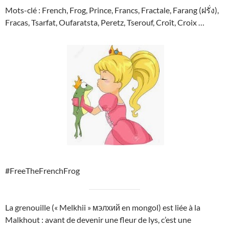
Mots-clé : French, Frog, Prince, Francs, Fractale, Farang (ฝรั่ง),
Fracas, Tsarfat, Oufaratsta, Peretz, Tserouf, Croît, Croix …
#FreeTheFrenchFrog
La grenouille (« Melkhii » мэлхий en mongol) est liée à la
Malkhout : avant de devenir une fleur de lys, c’est une