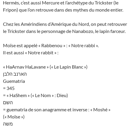
Hermès, c’est aussi Mercure et l’archétype du Trickster (le
Fripon) que l’on retrouve dans des mythes du monde entier.
Chez les Amérindiens d’Amérique du Nord, on peut retrouver
le Trickster dans le personnage de Nanabozo, le lapin farceur.
Moïse est appelé « Rabbenou » : « Notre rabbi ».
Il est aussi « Notre rabbit » :
« HaArnav HaLavane » (« Le Lapin Blanc »)
הארנב הלבן
Guematria
= 345
= « HaShem » (« Le Nom » : Dieu)
השם
= guematria de son anagramme et inverse : « Moshé »
(« Moïse »)
משה