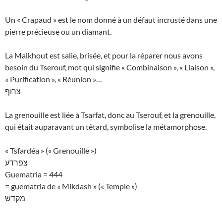
Un « Crapaud » est le nom donné à un défaut incrusté dans une
pierre précieuse ou un diamant.
La Malkhout est salie, brisée, et pour la réparer nous avons
besoin du Tserouf, mot qui signifie « Combinaison », « Liaison »,
« Purification », « Réunion »…
צרוף
La grenouille est liée à Tsarfat, donc au Tserouf, et la grenouille,
qui était auparavant un têtard, symbolise la métamorphose.
« Tsfardéa » (« Grenouille »)
צפרדע
Guematria = 444
= guematria de « Mikdash » (« Temple »)
מקדש