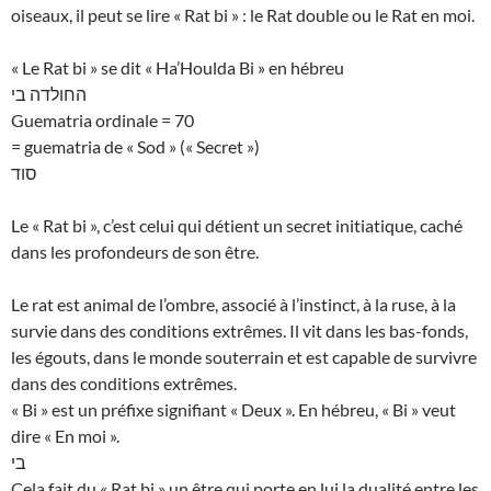
oiseaux, il peut se lire « Rat bi » : le Rat double ou le Rat en moi.
« Le Rat bi » se dit « Ha’Houlda Bi » en hébreu
החולדה בי
Guematria ordinale = 70
= guematria de « Sod » (« Secret »)
סוד
Le « Rat bi », c’est celui qui détient un secret initiatique, caché
dans les profondeurs de son être.
Le rat est animal de l’ombre, associé à l’instinct, à la ruse, à la
survie dans des conditions extrêmes. Il vit dans les bas-fonds,
les égouts, dans le monde souterrain et est capable de survivre
dans des conditions extrêmes.
« Bi » est un préfixe signifiant « Deux ». En hébreu, « Bi » veut
dire « En moi ».
בי
Cela fait du « Rat bi » un être qui porte en lui la dualité entre les