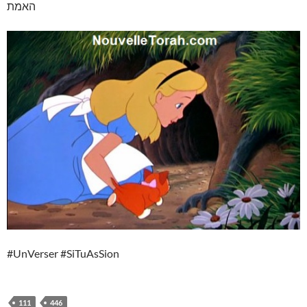
האמת
#UnVerser #SiTuAsSion
111
446