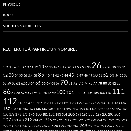
PHYSIQUE
ROCK
SCIENCES NATURELLES
RECHERCHE À PARTIR D’UN NOMBRE :
26
13
2
7
10
20
21
22
23
27
31
1
3
5
6
8
9
11
12
14
15
16
18
19
25
28
29
30
39
52
33
45
32
37
50
40
42
53
34
35
36
38
41
43
44
46
47
48
49
51
54
55
56
70
65
73
72
63
66
78
80
58
59
60
61
62
64
67
68
69
71
74
75
77
81
82
85
111
86
100
101
87
95
88
89
90
91
94
96
98
99
102
104
105
106
108
110
112
118
120
113
114
115
116
117
121
123
125
126
127
129
130
131
133
136
137
138
140
142
143
144
146
148
150
151
156
157
158
160
161
162
163
166
167
168
186
173
182
197
206
170
172
175
176
180
181
183
184
193
196
199
200
203
207
212
216
219
208
209
214
215
217
218
220
221
222
223
224
225
226
227
228
248
240
229
230
231
232
233
235
236
237
245
246
247
250
252
253
254
255
256