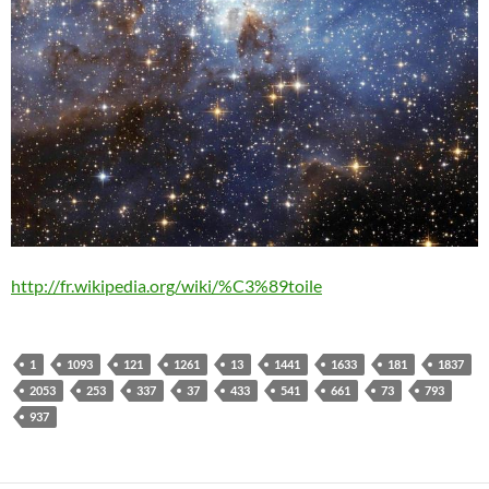
http://fr.wikipedia.org/wiki/%C3%89toile
1
1093
121
1261
13
1441
1633
181
1837
2053
253
337
37
433
541
661
73
793
937