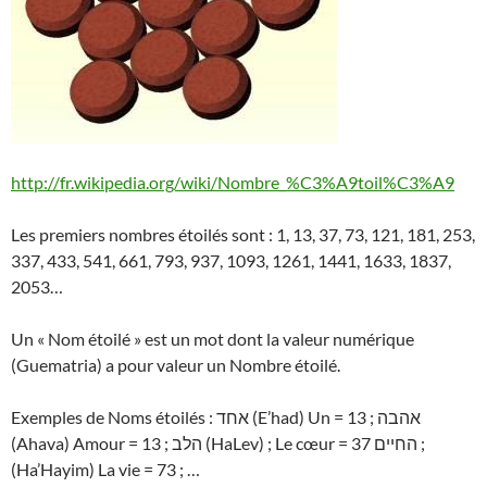
http://fr.wikipedia.org/wiki/Nombre_%C3%A9toil%C3%A9
Les premiers nombres étoilés sont : 1, 13, 37, 73, 121, 181, 253,
337, 433, 541, 661, 793, 937, 1093, 1261, 1441, 1633, 1837,
2053…
Un « Nom étoilé » est un mot dont la valeur numérique
(Guematria) a pour valeur un Nombre étoilé.
Exemples de Noms étoilés : אחד (E’had) Un = 13 ; אהבה
(Ahava) Amour = 13 ; הלב (HaLev) ; Le cœur = 37 החיים ;
(Ha’Hayim) La vie = 73 ; …