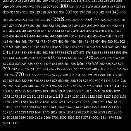
260
257
262
263
266
267
269
270
271
272
273
275
276
277
281
282
284
286
288
300
301
306
289
290
291
292
293
294
296
297
299
302
303
305
308
310
313
314
333
345
315
340
346
316
317
318
320
323
328
329
330
332
336
337
338
342
343
358
357
359
363
364
365
369
348
349
352
353
354
355
356
360
366
367
370
376
377
386
391
402
372
373
380
381
382
383
385
389
396
397
399
400
401
404
412
405
406
407
408
409
410
411
414
417
419
420
421
422
424
428
430
433
435
441
444
446
436
439
440
445
447
448
449
450
451
452
453
454
456
458
459
461
463
464
466
468
470
472
473
474
479
481
484
486
488
491
493
494
496
500
501
502
516
503
504
505
506
511
512
514
515
517
520
523
524
526
528
530
531
534
535
540
541
542
543
546
548
551
553
555
557
565
571
572
573
576
580
581
586
588
591
596
613
611
620
597
600
602
606
610
612
614
615
616
617
619
622
623
625
626
628
666
676
629
631
633
634
635
637
641
646
651
656
661
665
670
682
685
692
696
700
702
706
707
708
711
713
716
719
720
727
728
729
732
748
750
753
755
756
760
770
777
761
769
771
772
773
775
776
780
783
784
790
791
793
798
800
805
813
814
823
830
832
845
860
861
865
876
880
884
888
894
899
904
910
911
913
914
916
1000
925
928
937
938
940
946
950
951
962
963
971
972
976
987
999
1001
1004
1006
1008
1012
1015
1017
1026
1030
1032
1034
1046
1053
1058
1075
1078
1085
1091
1118
1111
1092
1093
1110
1113
1116
1119
1120
1121
1122
1123
1127
1131
1136
1155
1169
1170
1203
1212
1231
1232
1241
1249
1261
1267
1288
1291
1307
1310
1315
1322
1332
1338
1369
1370
1400
1406
1426
1441
1449
1495
1500
1553
1558
1571
1597
1623
1633
1644
1776
1819
1837
1984
1998
2000
2024
2053
2222
2236
2480
2528
2584
2600
2626
2666
2701
3000
3092
3333
3773
4000
4181
4694
5236
5954
11111