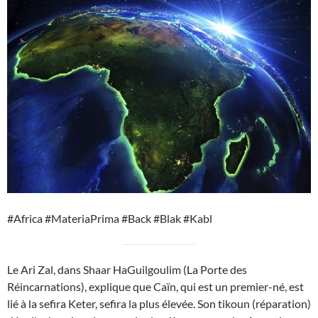
#Africa #MateriaPrima #Back #Blak #Kabl
Le Ari Zal, dans Shaar HaGuilgoulim (La Porte des
Réincarnations), explique que Caïn, qui est un premier-né, est
lié à la sefira Keter, sefira la plus élevée. Son tikoun (réparation)