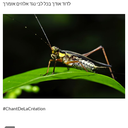
לדוד אודך בכל לבי נגד אלהים אזמרך
#ChantDeLaCréation