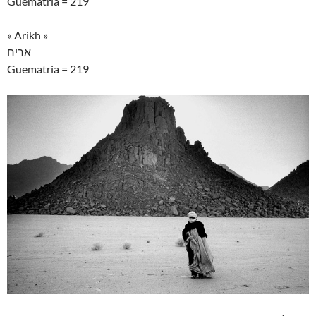
Guematria = 219
« Arikh »
אריח
Guematria = 219