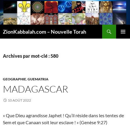
Recherche
ZionKabbalah.com – Nouvelle Torah
ALLER
MENU
AU
PRINCI
CONTENU
Archives par mot-clé : 580
GEOGRAPHIE
,
GUEMATRIA
MADAGASCAR
10 AOÛT 2022
« Que Dieu agrandisse Japhet ! Qu’il réside dans les tentes de
Sem et que Canaan soit leur esclave ! » (Genèse 9:27)