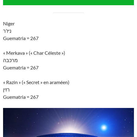
Niger
ניז’ר
Guematria = 267
« Merkava » (« Char Céleste »)
מרכבה
Guematria = 267
« Razin » (« Secret » en araméen)
רזין
Guematria = 267