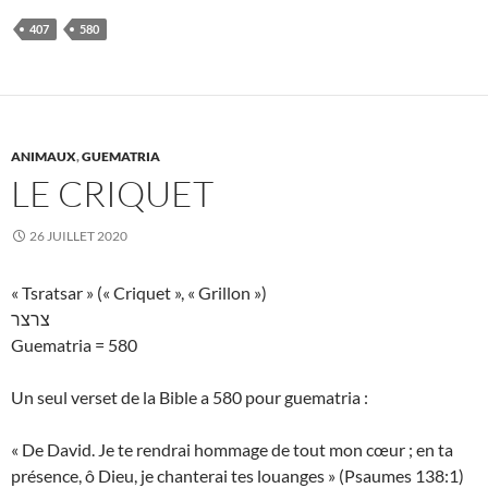
407
580
ANIMAUX
,
GUEMATRIA
LE CRIQUET
26 JUILLET 2020
« Tsratsar » (« Criquet », « Grillon »)
צרצר
Guematria = 580
Un seul verset de la Bible a 580 pour guematria :
« De David. Je te rendrai hommage de tout mon cœur ; en ta
présence, ô Dieu, je chanterai tes louanges » (Psaumes 138:1)