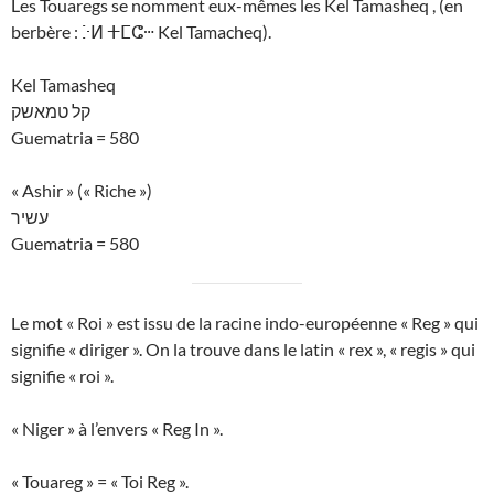
Les Touaregs se nomment eux-mêmes les Kel Tamasheq , (en
berbère : ⴾⵍ ⵜⵎⵛⵈ Kel Tamacheq).
Kel Tamasheq
קל טמאשק
Guematria = 580
« Ashir » (« Riche »)
עשיר
Guematria = 580
Le mot « Roi » est issu de la racine indo-européenne « Reg » qui
signifie « diriger ». On la trouve dans le latin « rex », « regis » qui
signifie « roi ».
« Niger » à l’envers « Reg In ».
« Touareg » = « Toi Reg ».