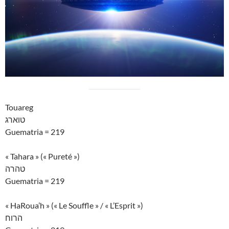
Touareg
טוארג
Guematria = 219
« Tahara » (« Pureté »)
טהרה
Guematria = 219
« HaRoua’h » (« Le Souffle » / « L’Esprit »)
הרוח