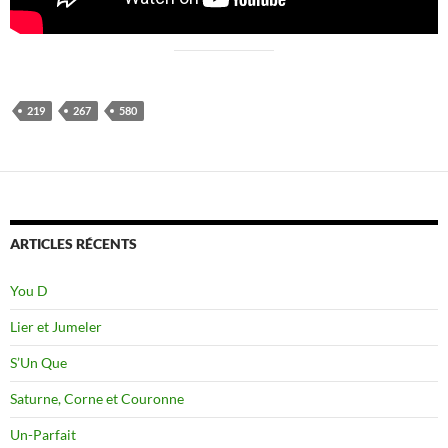
219
267
580
ARTICLES RÉCENTS
You D
Lier et Jumeler
S’Un Que
Saturne, Corne et Couronne
Un-Parfait