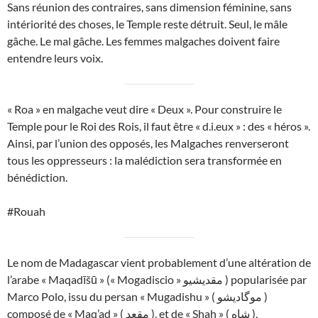
Sans réunion des contraires, sans dimension féminine, sans
intériorité des choses, le Temple reste détruit. Seul, le mâle
gâche. Le mal gâche. Les femmes malgaches doivent faire
entendre leurs voix.
« Roa » en malgache veut dire « Deux ». Pour construire le
Temple pour le Roi des Rois, il faut être « d.i.eux » : des « héros ».
Ainsi, par l’union des opposés, les Malgaches renverseront
tous les oppresseurs : la malédiction sera transformée en
bénédiction.
#Rouah
Le nom de Madagascar vient probablement d’une altération de
l’arabe « Maqadīšū » (« Mogadiscio » مقديشيو ) popularisée par
Marco Polo, issu du persan « Mugadishu » ( موگادیشو )
composé de « Maq’ad » ( مقعد ), et de « Shah » ( شاه ),