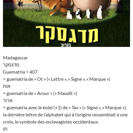
Madagascar
מדגסקר
Guematria = 407
= guematria de « Ot » (« Lettre », « Signe », « Marque »)
אות
= guematria de « Arour » (« Maudit »)
ארור
= guematria avec le kolel (+1) de « Tav » (« Signe », « Marque »),
la dernière lettre de l’alphabet qui à l’origine ressemblait à une
croix, le symbole des esclavagistes occidentaux.
תו