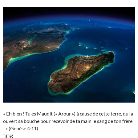
« Eh bien ! Tu es Maudit (« Arour ») à cause de cette terre, qui a
ouvert sa bouche pour recevoir de ta main le sang de ton frère
! » (Genèse 4:11)
ארור