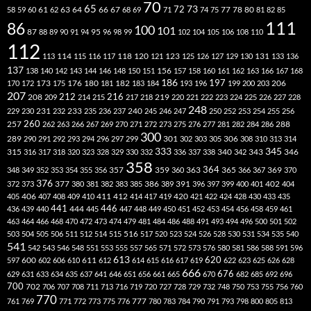
70
65
73
72
63
66
78
80
58
59
60
61
62
64
67
68
69
71
74
75
77
81
82
85
111
86
100
101
87
95
88
89
90
91
94
96
98
99
102
104
105
106
108
110
112
118
120
113
114
115
116
117
121
123
125
126
127
129
130
131
133
136
137
138
140
142
143
144
146
148
150
151
156
157
158
160
161
162
163
166
167
168
186
173
182
197
206
170
172
175
176
180
181
183
184
193
196
199
200
203
207
212
216
219
208
209
214
215
217
218
220
221
222
223
224
225
226
227
228
248
240
229
230
231
232
233
235
236
237
245
246
247
250
252
253
254
255
256
260
257
262
263
266
267
269
270
271
272
273
275
276
277
281
282
284
286
288
300
301
306
289
290
291
292
293
294
296
297
299
302
303
305
308
310
313
314
333
345
315
340
346
316
317
318
320
323
328
329
330
332
336
337
338
342
343
358
357
359
363
364
365
369
348
349
352
353
354
355
356
360
366
367
370
376
377
386
391
402
372
373
380
381
382
383
385
389
396
397
399
400
401
404
412
405
406
407
408
409
410
411
414
417
419
420
421
422
424
428
430
433
435
441
444
446
436
439
440
445
447
448
449
450
451
452
453
454
456
458
459
461
463
464
466
468
470
472
473
474
479
481
484
486
488
491
493
494
496
500
501
502
516
503
504
505
506
511
512
514
515
517
520
523
524
526
528
530
531
534
535
540
541
542
543
546
548
551
553
555
557
565
571
572
573
576
580
581
586
588
591
596
613
611
620
597
600
602
606
610
612
614
615
616
617
619
622
623
625
626
628
666
676
629
631
633
634
635
637
641
646
651
656
661
665
670
682
685
692
696
700
702
706
707
708
711
713
716
719
720
727
728
729
732
748
750
753
755
756
760
770
777
761
769
771
772
773
775
776
780
783
784
790
791
793
798
800
805
813