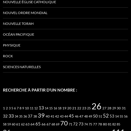
NOUVELLE ÉGLISE CATHOLIQUE
NOUVEL ORDRE MONDIAL
NOUVELLE TORAH
OCÉAN PACIFIQUE
PHYSIQUE
ROCK
SCIENCES NATURELLES
RECHERCHE À PARTIR D’UN NOMBRE :
26
13
2
7
10
20
21
22
23
27
31
1
3
5
6
8
9
11
12
14
15
16
18
19
25
28
29
30
39
52
33
45
32
37
50
40
42
53
34
35
36
38
41
43
44
46
47
48
49
51
54
55
56
70
65
73
72
63
66
78
80
58
59
60
61
62
64
67
68
69
71
74
75
77
81
82
85