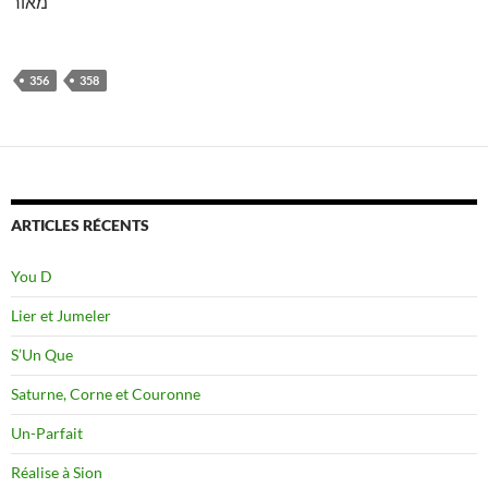
מאור
356
358
ARTICLES RÉCENTS
You D
Lier et Jumeler
S’Un Que
Saturne, Corne et Couronne
Un-Parfait
Réalise à Sion