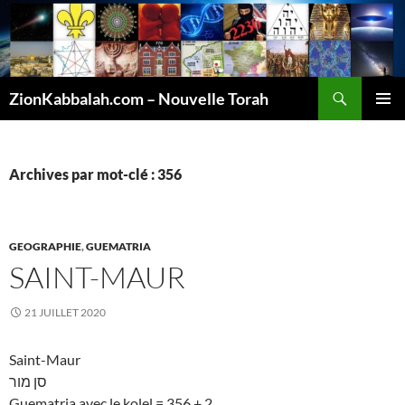
Recherche
ZionKabbalah.com – Nouvelle Torah
ALLER
MENU
AU
PRINCI
CONTENU
Archives par mot-clé : 356
GEOGRAPHIE
,
GUEMATRIA
SAINT-MAUR
21 JUILLET 2020
Saint-Maur
סן מור
Guematria avec le kolel = 356 + 2