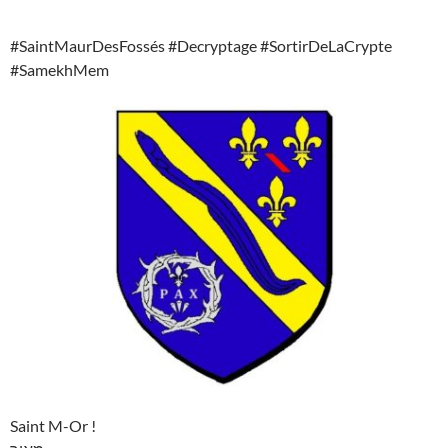
#SaintMaurDesFossés #Decryptage #SortirDeLaCrypte
#SamekhMem
Saint M-Or !