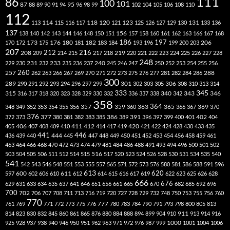
111
86
100
101
87
95
88
89
90
91
94
96
98
99
102
104
105
106
108
110
112
118
120
113
114
115
116
117
121
123
125
126
127
129
130
131
133
136
137
138
140
142
143
144
146
148
150
151
156
157
158
160
161
162
163
166
167
168
186
173
182
197
206
170
172
175
176
180
181
183
184
193
196
199
200
203
207
212
216
219
208
209
214
215
217
218
220
221
222
223
224
225
226
227
228
248
240
229
230
231
232
233
235
236
237
245
246
247
250
252
253
254
255
256
260
257
262
263
266
267
269
270
271
272
273
275
276
277
281
282
284
286
288
300
301
306
289
290
291
292
293
294
296
297
299
302
303
305
308
310
313
314
333
345
315
340
346
316
317
318
320
323
328
329
330
332
336
337
338
342
343
358
357
359
363
364
365
369
348
349
352
353
354
355
356
360
366
367
370
376
377
386
391
402
372
373
380
381
382
383
385
389
396
397
399
400
401
404
412
405
406
407
408
409
410
411
414
417
419
420
421
422
424
428
430
433
435
441
444
446
436
439
440
445
447
448
449
450
451
452
453
454
456
458
459
461
463
464
466
468
470
472
473
474
479
481
484
486
488
491
493
494
496
500
501
502
516
503
504
505
506
511
512
514
515
517
520
523
524
526
528
530
531
534
535
540
541
542
543
546
548
551
553
555
557
565
571
572
573
576
580
581
586
588
591
596
613
611
620
597
600
602
606
610
612
614
615
616
617
619
622
623
625
626
628
666
676
629
631
633
634
635
637
641
646
651
656
661
665
670
682
685
692
696
700
702
706
707
708
711
713
716
719
720
727
728
729
732
748
750
753
755
756
760
770
777
761
769
771
772
773
775
776
780
783
784
790
791
793
798
800
805
813
814
823
830
832
845
860
861
865
876
880
884
888
894
899
904
910
911
913
914
916
1000
925
928
937
938
940
946
950
951
962
963
971
972
976
987
999
1001
1004
1006