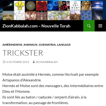
Recherche
ZionKabbalah.com – Nouvelle Torah
ALLER
MENU
AU
PRINCI
CONTENU
AMÉRINDIENS
,
ANIMAUX
,
GUEMATRIA
,
LANGAGE
TRICKSTER
6 OCTOBRE 2023
ZIONKABBALAH
Moïse était assimilé à Hermès, comme l’écrivait par exemple
Artapanos d’Alexandrie.
Hermès et Moïse sont des messagers, des intermédiaires entre
Dieu et l’Homme.
Ils sont liés au baton / caducée / serpent d’airain, à la
transformation, au passage de frontières.