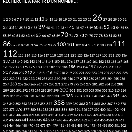
RECHERCHE À PARTIR D’UN NOMBRE :
26
13
2
7
10
20
21
22
23
27
31
1
3
5
6
8
9
11
12
14
15
16
18
19
25
28
29
30
39
52
33
45
32
37
50
40
42
53
34
35
36
38
41
43
44
46
47
48
49
51
54
55
56
70
65
73
72
63
66
78
80
58
59
60
61
62
64
67
68
69
71
74
75
77
81
82
85
111
86
100
101
87
95
88
89
90
91
94
96
98
99
102
104
105
106
108
110
112
118
120
113
114
115
116
117
121
123
125
126
127
129
130
131
133
136
137
138
140
142
143
144
146
148
150
151
156
157
158
160
161
162
163
166
167
168
186
173
182
197
206
170
172
175
176
180
181
183
184
193
196
199
200
203
207
212
216
219
208
209
214
215
217
218
220
221
222
223
224
225
226
227
228
248
240
229
230
231
232
233
235
236
237
245
246
247
250
252
253
254
255
256
260
257
262
263
266
267
269
270
271
272
273
275
276
277
281
282
284
286
288
300
301
306
289
290
291
292
293
294
296
297
299
302
303
305
308
310
313
314
333
345
315
340
346
316
317
318
320
323
328
329
330
332
336
337
338
342
343
358
357
359
363
364
365
369
348
349
352
353
354
355
356
360
366
367
370
376
377
386
391
402
372
373
380
381
382
383
385
389
396
397
399
400
401
404
412
405
406
407
408
409
410
411
414
417
419
420
421
422
424
428
430
433
435
441
444
446
436
439
440
445
447
448
449
450
451
452
453
454
456
458
459
461
463
464
466
468
470
472
473
474
479
481
484
486
488
491
493
494
496
500
501
502
516
503
504
505
506
511
512
514
515
517
520
523
524
526
528
530
531
534
535
540