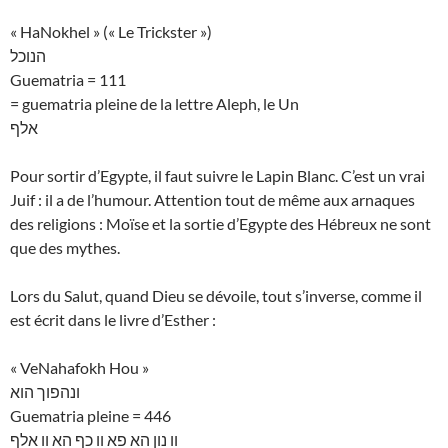
« HaNokhel » (« Le Trickster »)
הנוכל
Guematria = 111
= guematria pleine de la lettre Aleph, le Un
אלף
Pour sortir d’Egypte, il faut suivre le Lapin Blanc. C’est un vrai
Juif : il a de l’humour. Attention tout de même aux arnaques
des religions : Moïse et la sortie d’Egypte des Hébreux ne sont
que des mythes.
Lors du Salut, quand Dieu se dévoile, tout s’inverse, comme il
est écrit dans le livre d’Esther :
« VeNahafokh Hou »
ונהפוך הוא
Guematria pleine = 446
וו נון הא פא וו כף הא וו אלף