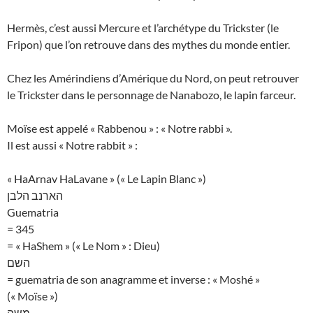
Hermès, c’est aussi Mercure et l’archétype du Trickster (le
Fripon) que l’on retrouve dans des mythes du monde entier.
Chez les Amérindiens d’Amérique du Nord, on peut retrouver
le Trickster dans le personnage de Nanabozo, le lapin farceur.
Moïse est appelé « Rabbenou » : « Notre rabbi ».
Il est aussi « Notre rabbit » :
« HaArnav HaLavane » (« Le Lapin Blanc »)
הארנב הלבן
Guematria
= 345
= « HaShem » (« Le Nom » : Dieu)
השם
= guematria de son anagramme et inverse : « Moshé »
(« Moïse »)
משה