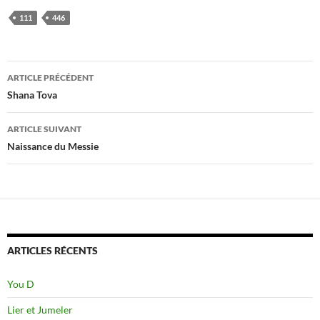
111
446
Navigation
ARTICLE PRÉCÉDENT
des
Shana Tova
articles
ARTICLE SUIVANT
Naissance du Messie
ARTICLES RÉCENTS
You D
Lier et Jumeler