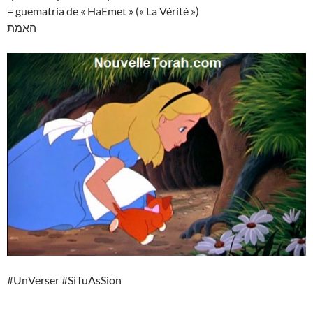
= guematria de « HaEmet » (« La Vérité »)
האמת
#UnVerser #SiTuAsSion