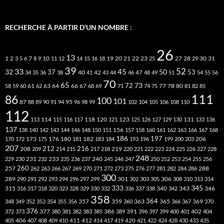
RECHERCHE À PARTIR D’UN NOMBRE :
26
13
2
7
10
20
21
22
23
27
31
1
3
5
6
8
9
11
12
14
15
16
18
19
25
28
29
30
39
52
33
45
32
37
50
40
42
53
34
35
36
38
41
43
44
46
47
48
49
51
54
55
56
70
65
73
72
63
66
78
80
58
59
60
61
62
64
67
68
69
71
74
75
77
81
82
85
111
86
100
101
87
95
88
89
90
91
94
96
98
99
102
104
105
106
108
110
112
118
120
113
114
115
116
117
121
123
125
126
127
129
130
131
133
136
137
138
140
142
143
144
146
148
150
151
156
157
158
160
161
162
163
166
167
168
186
173
182
197
206
170
172
175
176
180
181
183
184
193
196
199
200
203
207
212
216
219
208
209
214
215
217
218
220
221
222
223
224
225
226
227
228
248
240
229
230
231
232
233
235
236
237
245
246
247
250
252
253
254
255
256
260
257
262
263
266
267
269
270
271
272
273
275
276
277
281
282
284
286
288
300
301
306
289
290
291
292
293
294
296
297
299
302
303
305
308
310
313
314
333
345
315
340
346
316
317
318
320
323
328
329
330
332
336
337
338
342
343
358
357
359
363
364
365
369
348
349
352
353
354
355
356
360
366
367
370
376
377
386
391
402
372
373
380
381
382
383
385
389
396
397
399
400
401
404
412
405
406
407
408
409
410
411
414
417
419
420
421
422
424
428
430
433
435