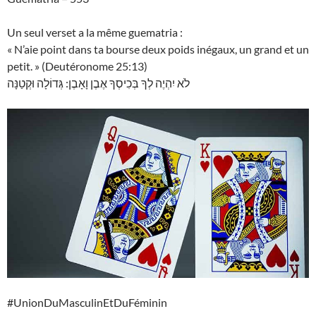
Un seul verset a la même guematria :
« N’aie point dans ta bourse deux poids inégaux, un grand et un
petit. » (Deutéronome 25:13)
לֹא יִהְיֶה לְךָ בְּכִיסְךָ אֶבֶן וָאָבֶן: גְּדוֹלָה וּקְטַנָּה
#UnionDuMasculinEtDuFéminin