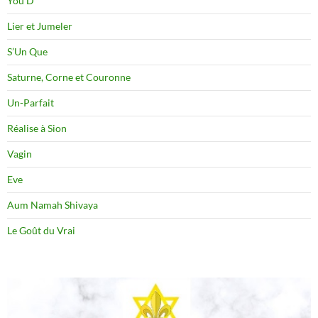
You D
Lier et Jumeler
S’Un Que
Saturne, Corne et Couronne
Un-Parfait
Réalise à Sion
Vagin
Eve
Aum Namah Shivaya
Le Goût du Vrai