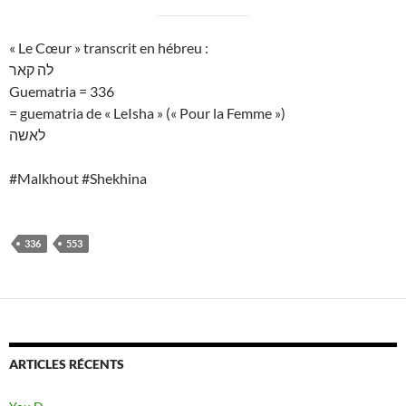
« Le Cœur » transcrit en hébreu :
לה קאר
Guematria = 336
= guematria de « LeIsha » (« Pour la Femme »)
לאשה
#Malkhout #Shekhina
336
553
ARTICLES RÉCENTS