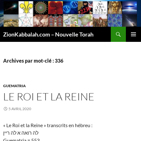
Recherche
ZionKabbalah.com – Nouvelle Torah
ALLER
MENU
AU
PRINCI
CONTENU
Archives par mot-clé : 336
GUEMATRIA
LE ROI ET LA REINE
5 AVRIL 2020
« Le Roi et la Reine » transcrits en hébreu :
לה רואה א לה ריין
Guematria = 553