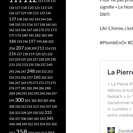
113
114
115
signifie « Le Nom
118
120
116
117
121
123
125
126
127
129
130
131
133
136
השם
137
138
140
142
143
144
146
148
150
151
156
157
158
160
161
L’Al-Chimie, c’es
173
162
163
166
167
168
170
172
182
175
176
180
181
183
184
186
197
193
196
199
200
203
#PlombEnOr #D
207
212
206
208
209
214
215
216
219
217
218
220
221
222
223
224
225
226
227
228
229
230
240
231
232
233
235
236
237
248
245
246
247
250
252
253
260
257
254
255
256
262
263
266
267
269
270
271
272
273
275
276
277
281
282
284
286
288
289
290
291
292
293
294
296
297
300
301
306
299
302
303
305
315
308
310
313
314
316
317
318
333
320
323
328
329
330
332
345
340
336
337
338
342
343
346
348
349
352
353
354
355
356
358
357
359
363
364
360