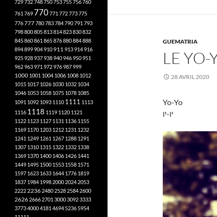
729
732
748
750
753
755
756
760
770
761
769
771
772
773
775
777
776
780
783
784
790
791
793
798
800
805
813
814
823
830
832
845
860
861
865
876
880
884
888
GUEMATRIA
894
899
904
910
911
913
914
916
LE YO-
925
928
937
938
940
946
950
951
962
963
971
972
976
987
999
1000
1001
1004
1006
1008
1012
28 AVRIL 2020
1015
1017
1026
1030
1032
1034
1046
1053
1058
1075
1078
1085
Yo-Yo
1111
1091
1092
1093
1110
1113
1118
1116
1119
1120
1121
יו-יו
1122
1123
1127
1131
1136
1155
1169
1170
1203
1212
1231
1232
1241
1249
1261
1267
1288
1291
1307
1310
1315
1322
1332
1338
1369
1370
1400
1406
1426
1441
1449
1495
1500
1553
1558
1571
1597
1623
1633
1644
1776
1819
1837
1984
1998
2000
2024
2053
2222
2236
2480
2528
2584
2600
2626
2666
2701
3000
3092
3333
3773
4000
4181
4694
5236
5954
11111