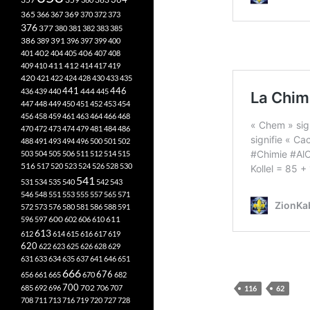
365
369
366
367
370
372
373
376
377
380
381
382
383
385
386
391
389
396
397
399
400
402
401
404
405
406
407
408
412
409
410
411
414
417
419
420
421
422
424
428
430
433
435
441
444
446
436
439
440
445
447
448
449
450
451
452
453
454
456
458
459
461
463
464
466
468
470
472
473
474
479
481
484
486
488
491
493
494
496
500
501
502
503
504
505
506
511
512
514
515
516
517
520
523
524
526
528
530
541
531
534
535
540
542
543
546
548
551
553
555
557
565
571
572
573
576
580
581
586
588
591
611
596
597
600
602
606
610
613
612
614
615
616
617
619
620
622
623
625
626
628
629
631
633
634
635
637
641
646
651
666
676
656
661
665
670
682
700
702
685
692
696
706
707
116
62
708
711
713
716
719
720
727
728