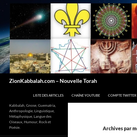
Recherche
ZionKabbalah.com – Nouvelle Torah
ALLER AU CONTENU
LISTE DES ARTICLES
CHAÎNE YOUTUBE
COMPTE TWITTER
Kabbalah, Gnose, Guematria,
Anthropologie, Linguistique,
Métaphysique, Langue des
Oiseaux, Humour, Rock et
Poésie.
Archives par mo