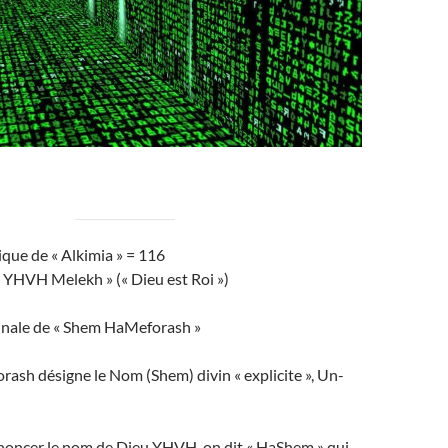
que de « Alkimia » = 116
 YHVH Melekh » (« Dieu est Roi »)
inale de « Shem HaMeforash »
ash désigne le Nom (Shem) divin « explicite », Un-
noncer le nom de Dieu YHVH, on dit « HaShem » qui