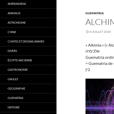
AMÉRINDIENS
GUEMATRIA
ANIMAUX
ALCHI
ASTRONOMIE
8 JUILLET 2020
CHINE
CONTES ET DESSINS ANIMÉS
« Alkimia » (« Al
אלכימיה
DIVERS
Guematria ordin
ÉGYPTE ANCIENNE
= Guematria de «
בין
GASTRONOMIE
GAULES
GEOGRAPHIE
GUEMATRIA
HISTOIRE