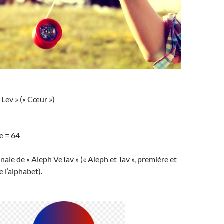
 Lev » (« Cœur »)
e = 64
nale de « Aleph VeTav » (« Aleph et Tav », première et
e l’alphabet).