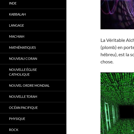
INDE
KABBALAH
LANGAGE
MACHIAH
La Véritable Alc
(plomb) en porte 
MATHÉMATIQUES
hébreu), est la 
NOUVEAU CORAN
chose.
NOUVELLE ÉGLISE
CATHOLIQUE
NOUVEL ORDRE MONDIAL
NOUVELLE TORAH
OCÉAN PACIFIQUE
PHYSIQUE
ROCK