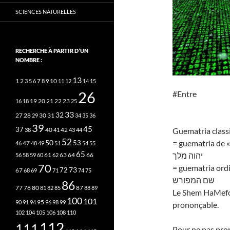
SCIENCES NATURELLES
RECHERCHE À PARTIR D’UN
NOMBRE :
13
2
7
10
1
3
5
6
8
9
11
12
14
15
26
#Entre
20
21
22
23
16
18
19
25
33
32
27
31
28
29
30
34
35
36
39
45
37
40
42
Guematria classi
38
41
43
44
52
= guematria de «
50
53
46
47
48
49
51
54
55
65
יהוה מלך
63
66
56
58
59
60
61
62
64
70
= guematria ord
73
72
67
68
69
71
74
75
שם המפורש
86
78
80
87
77
81
82
85
88
89
Le Shem HaMefor
100
101
95
90
91
94
96
98
99
prononçable.
102
104
105
106
108
110
112
111
Pour ne pas pro