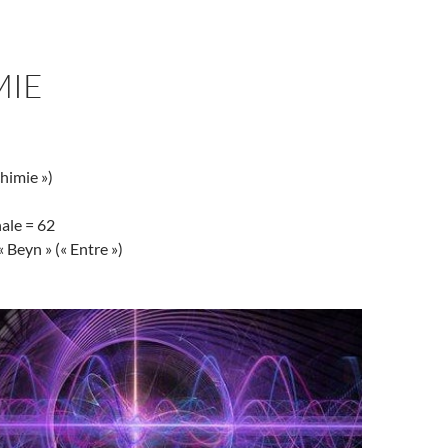
MIE
chimie »)
ale = 62
 Beyn » (« Entre »)