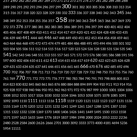
260
257
262
263
266
267
269
270
271
272
273
275
276
277
281
282
284
286
288
300
301
306
289
290
291
292
293
294
296
297
299
302
303
305
308
310
313
314
333
345
315
340
346
316
317
318
320
323
328
329
330
332
336
337
338
342
343
358
357
359
363
364
365
369
348
349
352
353
354
355
356
360
366
367
370
376
377
386
391
402
372
373
380
381
382
383
385
389
396
397
399
400
401
404
412
405
406
407
408
409
410
411
414
417
419
420
421
422
424
428
430
433
435
441
444
446
436
439
440
445
447
448
449
450
451
452
453
454
456
458
459
461
463
464
466
468
470
472
473
474
479
481
484
486
488
491
493
494
496
500
501
502
516
503
504
505
506
511
512
514
515
517
520
523
524
526
528
530
531
534
535
540
541
542
543
546
548
551
553
555
557
565
571
572
573
576
580
581
586
588
591
596
613
611
620
597
600
602
606
610
612
614
615
616
617
619
622
623
625
626
628
666
676
629
631
633
634
635
637
641
646
651
656
661
665
670
682
685
692
696
700
702
706
707
708
711
713
716
719
720
727
728
729
732
748
750
753
755
756
760
770
777
761
769
771
772
773
775
776
780
783
784
790
791
793
798
800
805
813
814
823
830
832
845
860
861
865
876
880
884
888
894
899
904
910
911
913
914
916
1000
925
928
937
938
940
946
950
951
962
963
971
972
976
987
999
1001
1004
1006
1008
1012
1015
1017
1026
1030
1032
1034
1046
1053
1058
1075
1078
1085
1091
1118
1111
1092
1093
1110
1113
1116
1119
1120
1121
1122
1123
1127
1131
1136
1155
1169
1170
1203
1212
1231
1232
1241
1249
1261
1267
1288
1291
1307
1310
1315
1322
1332
1338
1369
1370
1400
1406
1426
1441
1449
1495
1500
1553
1558
1571
1597
1623
1633
1644
1776
1819
1837
1984
1998
2000
2024
2053
2222
2236
2480
2528
2584
2600
2626
2666
2701
3000
3092
3333
3773
4000
4181
4694
5236
5954
11111