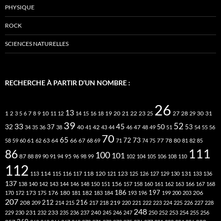
PHYSIQUE
ROCK
SCIENCES NATURELLES
RECHERCHE À PARTIR D’UN NOMBRE :
26
13
2
7
10
20
21
22
23
27
31
1
3
5
6
8
9
11
12
14
15
16
18
19
25
28
29
30
39
52
33
45
32
37
50
40
42
53
34
35
36
38
41
43
44
46
47
48
49
51
54
55
56
70
65
73
72
63
66
78
80
58
59
60
61
62
64
67
68
69
71
74
75
77
81
82
85
111
86
100
101
87
95
88
89
90
91
94
96
98
99
102
104
105
106
108
110
112
118
120
113
114
115
116
117
121
123
125
126
127
129
130
131
133
136
137
138
140
142
143
144
146
148
150
151
156
157
158
160
161
162
163
166
167
168
186
173
182
197
206
170
172
175
176
180
181
183
184
193
196
199
200
203
207
212
216
219
208
209
214
215
217
218
220
221
222
223
224
225
226
227
228
248
240
229
230
231
232
233
235
236
237
245
246
247
250
252
253
254
255
256