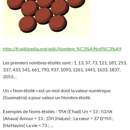
http://fr.wikipedia.org/wiki/Nombre_%C3%A9toil%C3%A9
Les premiers nombres étoilés sont : 1, 13, 37, 73, 121, 181, 253,
337, 433, 541, 661, 793, 937, 1093, 1261, 1441, 1633, 1837,
2053…
Un « Nom étoilé » est un mot dont la valeur numérique
(Guematria) a pour valeur un Nombre étoilé.
Exemples de Noms étoilés : אחד (E’had) Un = 13 ; אהבה
(Ahava) Amour = 13 ; הלב (HaLev) ; Le cœur = 37 החיים ;
(Ha’Hayim) La vie = 73 ; …