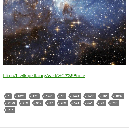
http://fr.wikipedia.org/wiki/%C3%89toile
1
1093
121
1261
13
1441
1633
181
1837
2053
253
337
37
433
541
661
73
793
937