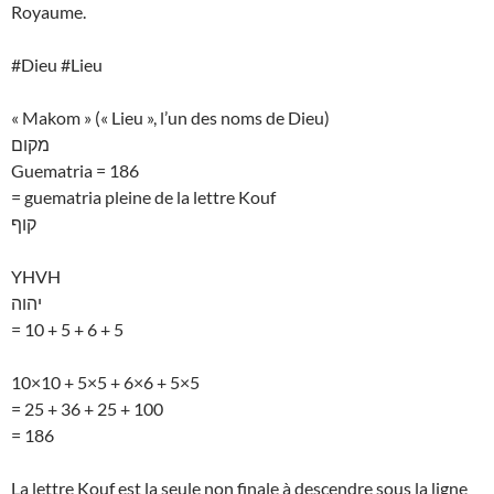
Royaume.
#Dieu #Lieu
« Makom » (« Lieu », l’un des noms de Dieu)
מקום
Guematria = 186
= guematria pleine de la lettre Kouf
קוף
YHVH
יהוה
= 10 + 5 + 6 + 5
10×10 + 5×5 + 6×6 + 5×5
= 25 + 36 + 25 + 100
= 186
La lettre Kouf est la seule non finale à descendre sous la ligne