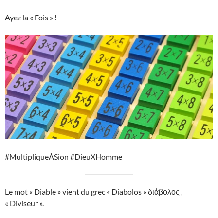
Ayez la « Fois » !
#MultipliqueÀSion #DieuXHomme
Le mot « Diable » vient du grec « Diabolos » διάβολος ,
« Diviseur ».