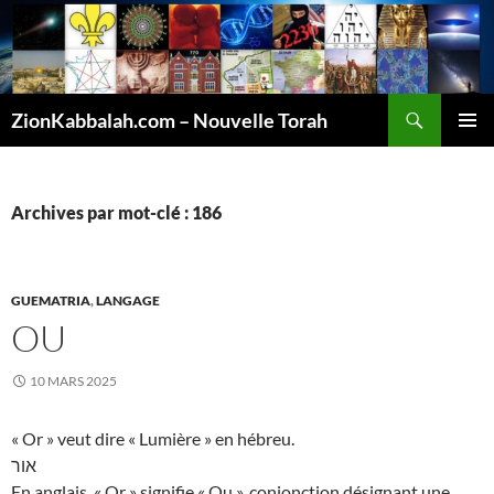
Recherche
ZionKabbalah.com – Nouvelle Torah
ALLER
MENU
AU
PRINCI
CONTENU
Archives par mot-clé : 186
GUEMATRIA
,
LANGAGE
OU
10 MARS 2025
« Or » veut dire « Lumière » en hébreu.
אור
En anglais, « Or » signifie « Ou », conjonction désignant une