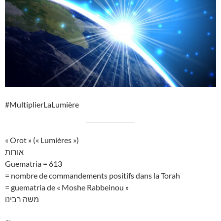
#MultiplierLaLumière
« Orot » (« Lumières »)
אורות
Guematria = 613
= nombre de commandements positifs dans la Torah
= guematria de « Moshe Rabbeinou »
משה רבינו