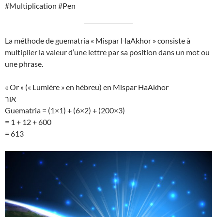
#Multiplication #Pen
La méthode de guematria « Mispar HaAkhor » consiste à
multiplier la valeur d’une lettre par sa position dans un mot ou
une phrase.
« Or » (« Lumière » en hébreu) en Mispar HaAkhor
אור
Guematria = (1×1) + (6×2) + (200×3)
= 1 + 12 + 600
= 613