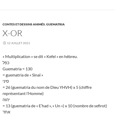
CONTES ET DESSINS ANIMÉS
,
GUEMATRIA
X-OR
12 JUILLET 2021
« Multiplication » se dit « Kefel » en hébreu.
כפל
Guematria = 130
= guematria de « Sinaï »
סיני
= 26 (guematria du nom de Dieu YHVH) x 5 (chiffre
représentant l’Homme)
יהוה
= 13 (guematria de « E’had », « Un ») x 10 (nombre de sefirot)
אחד