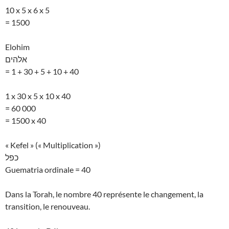
10 x 5 x 6 x 5
= 1500
Elohim
אלהים
= 1 + 30 + 5 + 10 + 40
1 x 30 x 5 x 10 x 40
= 60 000
= 1500 x 40
« Kefel » (« Multiplication »)
כפל
Guematria ordinale = 40
Dans la Torah, le nombre 40 représente le changement, la
transition, le renouveau.