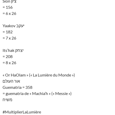
Sion ציון
= 156
= 6 x 26
Yaakov יעקב
= 182
= 7 x 26
Its’hak יצחק
= 208
= 8 x 26
« Or HaOlam » (« La Lumière du Monde »)
אור העולם
Guematria = 358
= guematria de « Machia’h » (« Messie »)
משיח
#MultiplierLaLumière