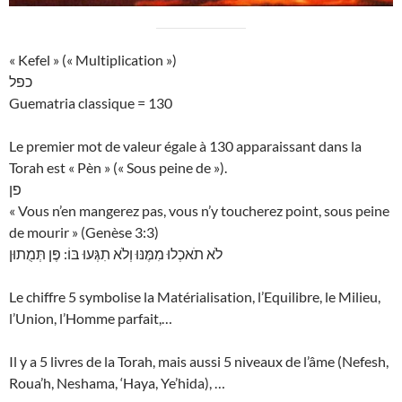
« Kefel » (« Multiplication »)
כפל
Guematria classique = 130
Le premier mot de valeur égale à 130 apparaissant dans la
Torah est « Pèn » (« Sous peine de »).
פן
« Vous n’en mangerez pas, vous n’y toucherez point, sous peine
de mourir » (Genèse 3:3)
לֹא תֹאכְלוּ מִמֶּנּוּ וְלֹא תִגְּעוּ בּוֹ: פֶּן תְּמֻתוּן
Le chiffre 5 symbolise la Matérialisation, l’Equilibre, le Milieu,
l’Union, l’Homme parfait,…
Il y a 5 livres de la Torah, mais aussi 5 niveaux de l’âme (Nefesh,
Roua’h, Neshama, ‘Haya, Ye’hida), …