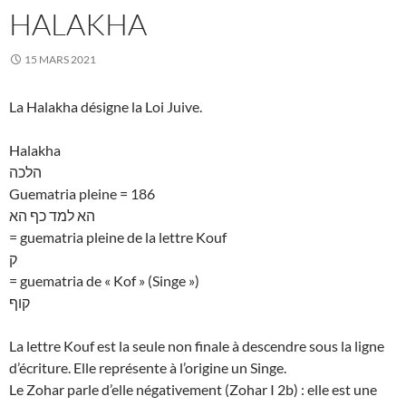
HALAKHA
15 MARS 2021
La Halakha désigne la Loi Juive.
Halakha
הלכה
Guematria pleine = 186
הא למד כף הא
= guematria pleine de la lettre Kouf
ק
= guematria de « Kof » (Singe »)
קוף
La lettre Kouf est la seule non finale à descendre sous la ligne
d’écriture. Elle représente à l’origine un Singe.
Le Zohar parle d’elle négativement (Zohar I 2b) : elle est une