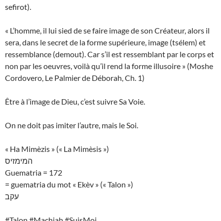
sefirot).
« L’homme, il lui sied de se faire image de son Créateur, alors il
sera, dans le secret de la forme supérieure, image (tsélem) et
ressemblance (demout). Car s’il est ressemblant par le corps et
non par les oeuvres, voilà qu’il rend la forme illusoire » (Moshe
Cordovero, Le Palmier de Déborah, Ch. 1)
Être à l’image de Dieu, c’est suivre Sa Voie.
On ne doit pas imiter l’autre, mais le Soi.
« Ha Mimèzis » (« La Mimèsis »)
המימזיס
Guematria = 172
= guematria du mot « Ekèv » (« Talon »)
עקב
#Talon #Machiah #SuisMoi