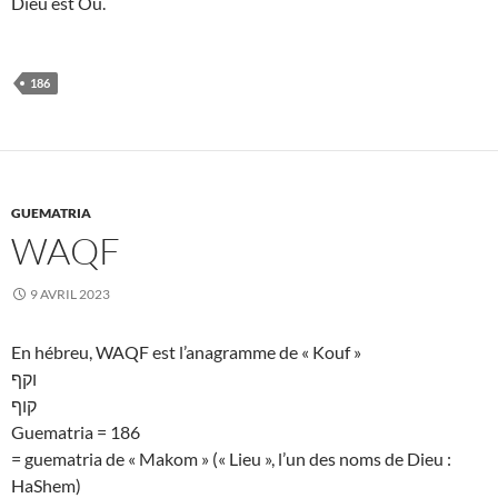
Dieu est Ou.
186
GUEMATRIA
WAQF
9 AVRIL 2023
En hébreu, WAQF est l’anagramme de « Kouf »
וקף
קוף
Guematria = 186
= guematria de « Makom » (« Lieu », l’un des noms de Dieu :
HaShem)