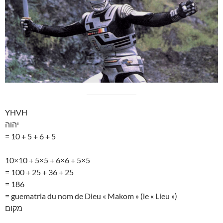
YHVH
יהוה
= 10 + 5 + 6 + 5
10×10 + 5×5 + 6×6 + 5×5
= 100 + 25 + 36 + 25
= 186
= guematria du nom de Dieu « Makom » (le « Lieu »)
מקום