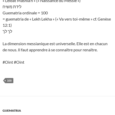
« Leidat Mashia’h » (« Naissance du Messie »)
לידת משיח
Guematria ordinale = 100
= guematria de « Lekh Lekha » (« Va vers toi-même » cf. Genèse
12:1)
לך לך
La dimension messianique est universelle. Elle est en chacun
de nous. Il faut apprendre à se connaître pour renaître.
#Oint #Oint
100
GUEMATRIA