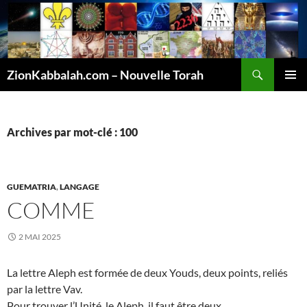
Recherche
ZionKabbalah.com – Nouvelle Torah
ALLER
MENU
AU
PRINCI
CONTENU
Archives par mot-clé : 100
GUEMATRIA
,
LANGAGE
COMME
2 MAI 2025
La lettre Aleph est formée de deux Youds, deux points, reliés
par la lettre Vav.
Pour trouver l’Unité, le Aleph, il faut être deux.