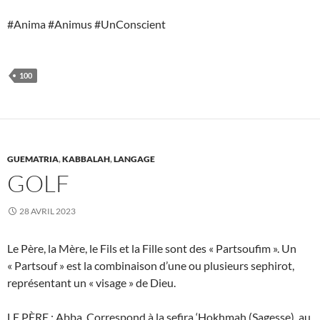
#Anima #Animus #UnConscient
100
GUEMATRIA
,
KABBALAH
,
LANGAGE
GOLF
28 AVRIL 2023
Le Père, la Mère, le Fils et la Fille sont des « Partsoufim ». Un
« Partsouf » est la combinaison d’une ou plusieurs sephirot,
représentant un « visage » de Dieu.
LE PÈRE : Abba. Correspond à la sefira ‘Hokhmah (Sagesse), au