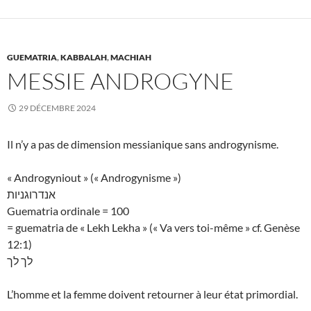
GUEMATRIA
,
KABBALAH
,
MACHIAH
MESSIE ANDROGYNE
29 DÉCEMBRE 2024
Il n’y a pas de dimension messianique sans androgynisme.
« Androgyniout » (« Androgynisme »)
אנדרוגניות
Guematria ordinale = 100
= guematria de « Lekh Lekha » (« Va vers toi-même » cf. Genèse
12:1)
לך לך
L’homme et la femme doivent retourner à leur état primordial.