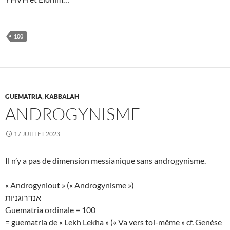
100
GUEMATRIA
,
KABBALAH
ANDROGYNISME
17 JUILLET 2023
Il n’y a pas de dimension messianique sans androgynisme.
« Androgyniout » (« Androgynisme »)
אנדרוגניות
Guematria ordinale = 100
= guematria de « Lekh Lekha » (« Va vers toi-même » cf. Genèse