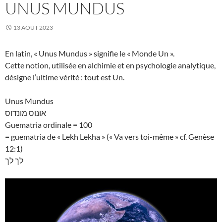
UNUS MUNDUS
13 AOÛT 2023
En latin, « Unus Mundus » signifie le « Monde Un ».
Cette notion, utilisée en alchimie et en psychologie analytique,
désigne l’ultime vérité : tout est Un.
Unus Mundus
אונוס מונדוס
Guematria ordinale = 100
= guematria de « Lekh Lekha » (« Va vers toi-même » cf. Genèse
12:1)
לך לך