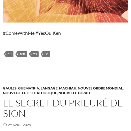
#ComeWithMe #YesOuiKen
10
100
20
86
GAULES
,
GUEMATRIA
,
LANGAGE
,
MACHIAH
,
NOUVEL ORDRE MONDIAL
,
NOUVELLE ÉGLISE CATHOLIQUE
,
NOUVELLE TORAH
LE SECRET DU PRIEURÉ DE
SION
29 AVRIL 2025