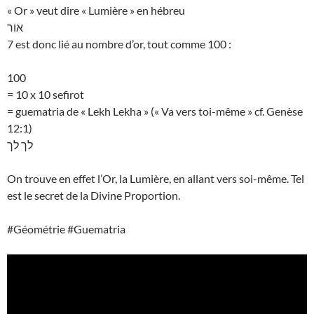
« Or » veut dire « Lumière » en hébreu
אור
7 est donc lié au nombre d’or, tout comme 100 :
100
= 10 x 10 sefirot
= guematria de « Lekh Lekha » (« Va vers toi-même » cf. Genèse
12:1)
לך לך
On trouve en effet l’Or, la Lumière, en allant vers soi-même. Tel
est le secret de la Divine Proportion.
#Géométrie #Guematria