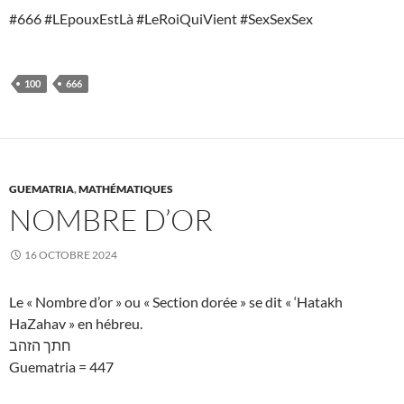
#666 #LEpouxEstLà #LeRoiQuiVient #SexSexSex
100
666
GUEMATRIA
,
MATHÉMATIQUES
NOMBRE D’OR
16 OCTOBRE 2024
Le « Nombre d’or » ou « Section dorée » se dit « ‘Hatakh
HaZahav » en hébreu.
חתך הזהב
Guematria = 447