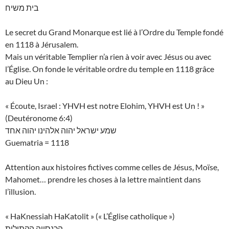
בית משיח
Le secret du Grand Monarque est lié à l’Ordre du Temple fondé
en 1118 à Jérusalem.
Mais un véritable Templier n’a rien à voir avec Jésus ou avec
l’Église. On fonde le véritable ordre du temple en 1118 grâce
au Dieu Un :
« Écoute, Israel : YHVH est notre Elohim, YHVH est Un ! »
(Deutéronome 6:4)
שמע ישראל יהוה אלהינו יהוה אחד
Guematria = 1118
Attention aux histoires fictives comme celles de Jésus, Moïse,
Mahomet… prendre les choses à la lettre maintient dans
l’illusion.
« HaKnessiah HaKatolit » (« L’Église catholique »)
הכנסייה הקתולית