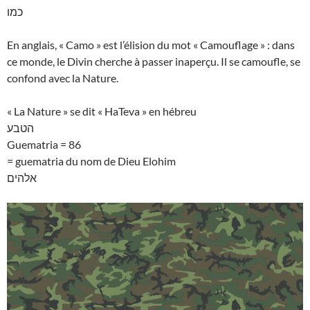
כמו
En anglais, « Camo » est l’élision du mot « Camouflage » : dans
ce monde, le Divin cherche à passer inaperçu. Il se camoufle, se
confond avec la Nature.
« La Nature » se dit « HaTeva » en hébreu
הטבע
Guematria = 86
= guematria du nom de Dieu Elohim
אלהים