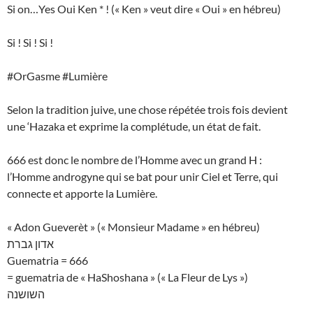
Si on…Yes Oui Ken * ! (« Ken » veut dire « Oui » en hébreu)
Si ! Si ! Si !
#OrGasme #Lumière
Selon la tradition juive, une chose répétée trois fois devient
une ‘Hazaka et exprime la complétude, un état de fait.
666 est donc le nombre de l’Homme avec un grand H :
l’Homme androgyne qui se bat pour unir Ciel et Terre, qui
connecte et apporte la Lumière.
« Adon Gueverèt » (« Monsieur Madame » en hébreu)
אדון גברת
Guematria = 666
= guematria de « HaShoshana » (« La Fleur de Lys »)
השושנה