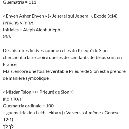
Guematria = 111
« Ehyeh Asher Ehyeh » (« Je serai qui Je serai », Exode 3:14)
אהיה אשר אהיה
Initiales = Aleph Aleph Aleph
אאא
Des histoires fictives comme celles du Prieuré de Sion
cherchent à faire croire que les descendants de Jésus sont en
France.
Mais, encore une fois, le véritable Prieuré de Sion est à prendre
de manière symbolique :
« Misdar Tsion » (« Prieuré de Sion »)
מסדר ציון
Guematria ordinale = 100
= guematria de « Lekh Lekha » (« Va vers toi-même » Genèse
12:1)
לך לך