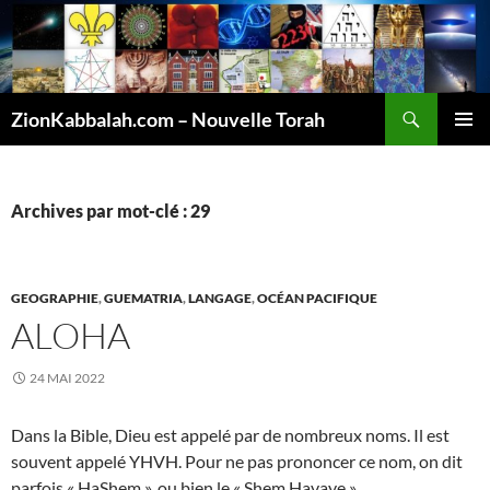
Recherche
ZionKabbalah.com – Nouvelle Torah
ALLER
MENU
AU
PRINCI
CONTENU
Archives par mot-clé : 29
GEOGRAPHIE
,
GUEMATRIA
,
LANGAGE
,
OCÉAN PACIFIQUE
ALOHA
24 MAI 2022
Dans la Bible, Dieu est appelé par de nombreux noms. Il est
souvent appelé YHVH. Pour ne pas prononcer ce nom, on dit
parfois « HaShem », ou bien le « Shem Havaye ».