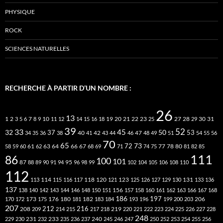
PHYSIQUE
ROCK
SCIENCES NATURELLES
RECHERCHE À PARTIR D’UN NOMBRE :
26
13
2
7
10
20
21
22
23
27
31
1
3
5
6
8
9
11
12
14
15
16
18
19
25
28
29
30
39
52
33
45
32
37
50
40
42
53
34
35
36
38
41
43
44
46
47
48
49
51
54
55
56
70
65
73
72
63
66
78
80
58
59
60
61
62
64
67
68
69
71
74
75
77
81
82
85
111
86
100
101
87
95
88
89
90
91
94
96
98
99
102
104
105
106
108
110
112
118
120
113
114
115
116
117
121
123
125
126
127
129
130
131
133
136
137
138
140
142
143
144
146
148
150
151
156
157
158
160
161
162
163
166
167
168
186
173
182
197
206
170
172
175
176
180
181
183
184
193
196
199
200
203
207
212
216
219
208
209
214
215
217
218
220
221
222
223
224
225
226
227
228
248
240
229
230
231
232
233
235
236
237
245
246
247
250
252
253
254
255
256