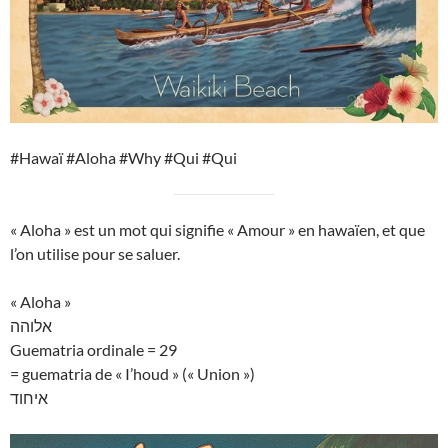
#Hawaï #Aloha #Why #Qui #Qui
« Aloha » est un mot qui signifie « Amour » en hawaïen, et que
l’on utilise pour se saluer.
« Aloha »
אלוהה
Guematria ordinale = 29
= guematria de « I’houd » (« Union »)
איחוד