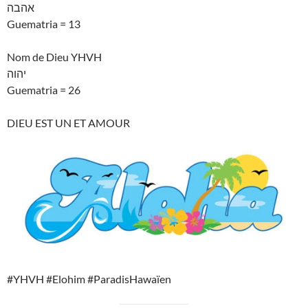
אהבה
Guematria = 13
Nom de Dieu YHVH
יהוה
Guematria = 26
DIEU EST UN ET AMOUR
#YHVH #Elohim #ParadisHawaïen