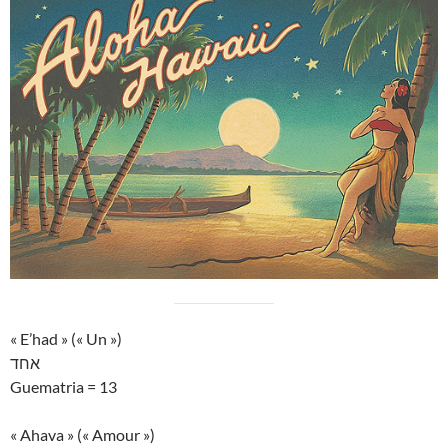
« E’had » (« Un »)
אחד
Guematria = 13
« Ahava » (« Amour »)