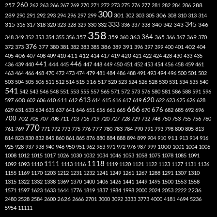
260
257
262
263
266
267
269
270
271
272
273
275
276
277
281
282
284
286
288
300
301
306
289
290
291
292
293
294
296
297
299
302
303
305
308
310
313
314
333
345
315
340
346
316
317
318
320
323
328
329
330
332
336
337
338
342
343
358
357
359
363
364
365
369
348
349
352
353
354
355
356
360
366
367
370
376
377
386
391
402
372
373
380
381
382
383
385
389
396
397
399
400
401
404
412
405
406
407
408
409
410
411
414
417
419
420
421
422
424
428
430
433
435
441
444
446
436
439
440
445
447
448
449
450
451
452
453
454
456
458
459
461
463
464
466
468
470
472
473
474
479
481
484
486
488
491
493
494
496
500
501
502
516
503
504
505
506
511
512
514
515
517
520
523
524
526
528
530
531
534
535
540
541
542
543
546
548
551
553
555
557
565
571
572
573
576
580
581
586
588
591
596
613
611
620
597
600
602
606
610
612
614
615
616
617
619
622
623
625
626
628
666
676
629
631
633
634
635
637
641
646
651
656
661
665
670
682
685
692
696
700
702
706
707
708
711
713
716
719
720
727
728
729
732
748
750
753
755
756
760
770
777
761
769
771
772
773
775
776
780
783
784
790
791
793
798
800
805
813
814
823
830
832
845
860
861
865
876
880
884
888
894
899
904
910
911
913
914
916
1000
925
928
937
938
940
946
950
951
962
963
971
972
976
987
999
1001
1004
1006
1008
1012
1015
1017
1026
1030
1032
1034
1046
1053
1058
1075
1078
1085
1091
1118
1111
1092
1093
1110
1113
1116
1119
1120
1121
1122
1123
1127
1131
1136
1155
1169
1170
1203
1212
1231
1232
1241
1249
1261
1267
1288
1291
1307
1310
1315
1322
1332
1338
1369
1370
1400
1406
1426
1441
1449
1495
1500
1553
1558
1571
1597
1623
1633
1644
1776
1819
1837
1984
1998
2000
2024
2053
2222
2236
2480
2528
2584
2600
2626
2666
2701
3000
3092
3333
3773
4000
4181
4694
5236
5954
11111