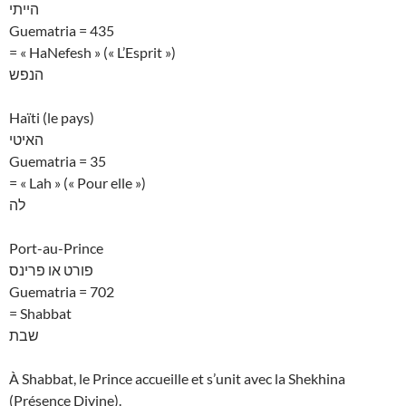
הייתי
Guematria = 435
= « HaNefesh » (« L’Esprit »)
הנפש
Haïti (le pays)
האיטי
Guematria = 35
= « Lah » (« Pour elle »)
לה
Port-au-Prince
פורט או פרינס
Guematria = 702
= Shabbat
שבת
À Shabbat, le Prince accueille et s’unit avec la Shekhina
(Présence Divine).