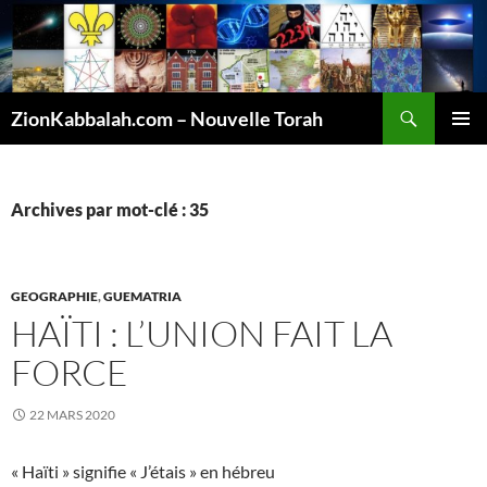
Recherche
ZionKabbalah.com – Nouvelle Torah
ALLER
MENU
AU
PRINCI
CONTENU
Archives par mot-clé : 35
GEOGRAPHIE
,
GUEMATRIA
HAÏTI : L’UNION FAIT LA
FORCE
22 MARS 2020
« Haïti » signifie « J’étais » en hébreu