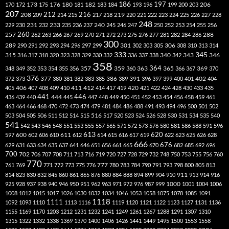
186
173
182
197
206
170
172
175
176
180
181
183
184
193
196
199
200
203
207
212
216
219
208
209
214
215
217
218
220
221
222
223
224
225
226
227
228
248
240
229
230
231
232
233
235
236
237
245
246
247
250
252
253
254
255
256
260
257
262
263
266
267
269
270
271
272
273
275
276
277
281
282
284
286
288
300
301
306
289
290
291
292
293
294
296
297
299
302
303
305
308
310
313
314
333
345
315
340
346
316
317
318
320
323
328
329
330
332
336
337
338
342
343
358
357
359
363
364
365
369
348
349
352
353
354
355
356
360
366
367
370
376
377
386
391
402
372
373
380
381
382
383
385
389
396
397
399
400
401
404
412
405
406
407
408
409
410
411
414
417
419
420
421
422
424
428
430
433
435
441
444
446
436
439
440
445
447
448
449
450
451
452
453
454
456
458
459
461
463
464
466
468
470
472
473
474
479
481
484
486
488
491
493
494
496
500
501
502
516
503
504
505
506
511
512
514
515
517
520
523
524
526
528
530
531
534
535
540
541
542
543
546
548
551
553
555
557
565
571
572
573
576
580
581
586
588
591
596
613
611
620
597
600
602
606
610
612
614
615
616
617
619
622
623
625
626
628
666
676
629
631
633
634
635
637
641
646
651
656
661
665
670
682
685
692
696
700
702
706
707
708
711
713
716
719
720
727
728
729
732
748
750
753
755
756
760
770
777
761
769
771
772
773
775
776
780
783
784
790
791
793
798
800
805
813
814
823
830
832
845
860
861
865
876
880
884
888
894
899
904
910
911
913
914
916
1000
925
928
937
938
940
946
950
951
962
963
971
972
976
987
999
1001
1004
1006
1008
1012
1015
1017
1026
1030
1032
1034
1046
1053
1058
1075
1078
1085
1091
1118
1111
1092
1093
1110
1113
1116
1119
1120
1121
1122
1123
1127
1131
1136
1155
1169
1170
1203
1212
1231
1232
1241
1249
1261
1267
1288
1291
1307
1310
1315
1322
1332
1338
1369
1370
1400
1406
1426
1441
1449
1495
1500
1553
1558