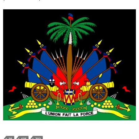
35
435
702