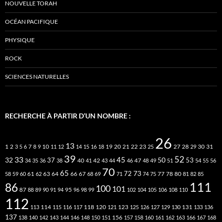
NOUVELLE TORAH
OCÉAN PACIFIQUE
PHYSIQUE
ROCK
SCIENCES NATURELLES
RECHERCHE À PARTIR D’UN NOMBRE :
26
13
2
7
10
20
21
22
23
27
31
1
3
5
6
8
9
11
12
14
15
16
18
19
25
28
29
30
39
52
33
45
32
37
50
40
42
53
34
35
36
38
41
43
44
46
47
48
49
51
54
55
56
70
65
73
72
63
66
78
80
58
59
60
61
62
64
67
68
69
71
74
75
77
81
82
85
111
86
100
101
87
95
88
89
90
91
94
96
98
99
102
104
105
106
108
110
112
118
120
113
114
115
116
117
121
123
125
126
127
129
130
131
133
136
137
138
140
142
143
144
146
148
150
151
156
157
158
160
161
162
163
166
167
168