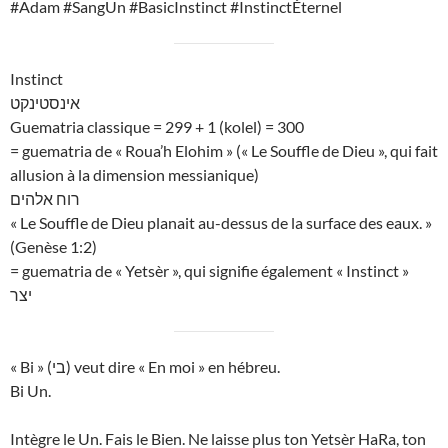
#Adam #SangUn #BasicInstinct #InstinctÉternel
Instinct
אינסטינקט
Guematria classique = 299 + 1 (kolel) = 300
= guematria de « Roua’h Elohim » (« Le Souffle de Dieu », qui fait
allusion à la dimension messianique)
רוח אלהים
« Le Souffle de Dieu planait au-dessus de la surface des eaux. »
(Genèse 1:2)
= guematria de « Yetsèr », qui signifie également « Instinct »
יצר
« Bi » (בי) veut dire « En moi » en hébreu.
Bi Un.
Intègre le Un. Fais le Bien. Ne laisse plus ton Yetsèr HaRa, ton