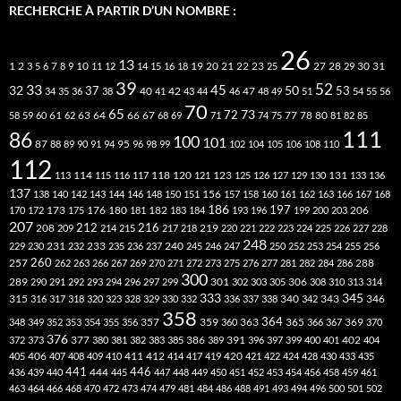
RECHERCHE À PARTIR D’UN NOMBRE :
26
13
2
7
10
20
21
22
23
27
31
1
3
5
6
8
9
11
12
14
15
16
18
19
25
28
29
30
39
52
33
45
32
37
50
40
42
53
34
35
36
38
41
43
44
46
47
48
49
51
54
55
56
70
65
73
72
63
66
78
80
58
59
60
61
62
64
67
68
69
71
74
75
77
81
82
85
111
86
100
101
87
95
88
89
90
91
94
96
98
99
102
104
105
106
108
110
112
118
120
113
114
115
116
117
121
123
125
126
127
129
130
131
133
136
137
138
140
142
143
144
146
148
150
151
156
157
158
160
161
162
163
166
167
168
186
173
182
197
206
170
172
175
176
180
181
183
184
193
196
199
200
203
207
212
216
219
208
209
214
215
217
218
220
221
222
223
224
225
226
227
228
248
240
229
230
231
232
233
235
236
237
245
246
247
250
252
253
254
255
256
260
257
262
263
266
267
269
270
271
272
273
275
276
277
281
282
284
286
288
300
301
306
289
290
291
292
293
294
296
297
299
302
303
305
308
310
313
314
333
345
315
340
346
316
317
318
320
323
328
329
330
332
336
337
338
342
343
358
357
359
363
364
365
369
348
349
352
353
354
355
356
360
366
367
370
376
377
386
391
402
372
373
380
381
382
383
385
389
396
397
399
400
401
404
412
405
406
407
408
409
410
411
414
417
419
420
421
422
424
428
430
433
435
441
444
446
436
439
440
445
447
448
449
450
451
452
453
454
456
458
459
461
463
464
466
468
470
472
473
474
479
481
484
486
488
491
493
494
496
500
501
502