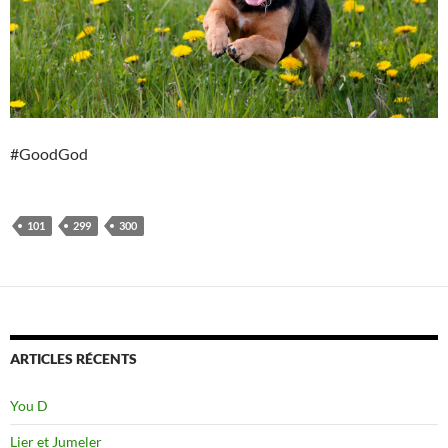
#GoodGod
101
299
300
ARTICLES RÉCENTS
You D
Lier et Jumeler