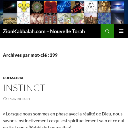
Recherche
ZionKabbalah.com – Nouvelle Torah
ALLER
MENU
AU
PRINCI
CONTENU
Archives par mot-clé : 299
GUEMATRIA
INSTINCT
15 AVRIL 2021
« Lorsque nous sommes en phase avec la réalité de Dieu, nous
savons instinctivement ce qui est spirituellement sain et ce qui
ne l’est pas. » (Rabbi de Loubavitch)