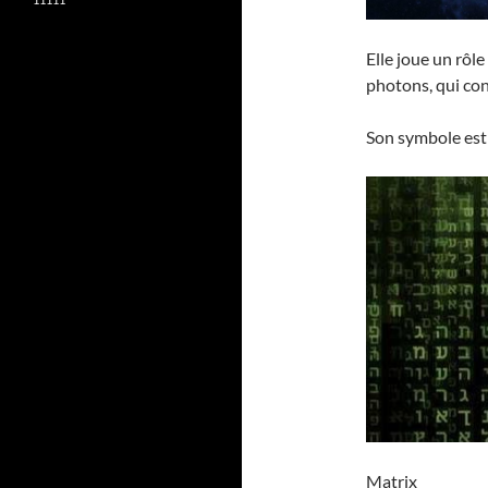
Elle joue un rôle
photons, qui con
Son symbole est A
Matrix