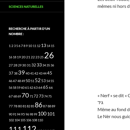
mêmes ni hors d’u
SCIENCES NATURELLES
RECHERCHE À PARTIR D’UN
NOMBRE :
13
2
7
10
1
3
5
6
8
9
11
12
14
15
26
20
21
22
23
16
18
19
25
33
32
27
31
28
29
30
34
35
36
39
45
37
40
42
38
41
43
44
52
50
53
46
47
48
49
51
54
55
65
63
66
56
58
59
60
61
62
64
70
« Nerf » se dit «
73
72
67
68
69
71
74
75
גיד
86
78
80
87
77
81
82
85
88
89
Même au fond des
100
101
95
90
91
94
96
98
99
Le Nèr nous guide
102
104
105
106
108
110
112
111