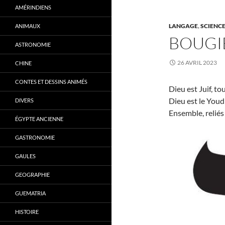
AMÉRINDIENS
LANGAGE
,
SCIENCE
ANIMAUX
BOUGI
ASTRONOMIE
26 AVRIL 2023
CHINE
CONTES ET DESSINS ANIMÉS
Dieu est Juif, 
Dieu est le Youd
DIVERS
Ensemble, reliés 
ÉGYPTE ANCIENNE
GASTRONOMIE
GAULES
GEOGRAPHIE
GUEMATRIA
HISTOIRE