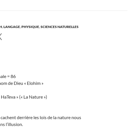
H
,
LANGAGE
,
PHYSIQUE
,
SCIENCES NATURELLES
X
ale = 86
nom de Dieu « Elohim »
 HaTeva » (« La Nature »)
 cachent derrière les lois de la nature nous
s l’illusion.