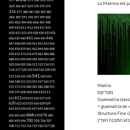
La Matrice est p
365
369
366
367
370
372
373
376
377
380
381
382
383
385
386
391
389
396
397
399
400
402
401
404
405
406
407
408
412
409
410
411
414
417
419
420
421
422
424
428
430
433
435
441
444
446
436
439
440
445
447
448
449
450
451
452
453
454
456
458
459
461
463
464
466
468
470
472
473
474
479
481
484
486
488
491
493
494
496
500
501
502
503
504
505
506
511
512
514
515
516
517
520
523
524
526
528
530
541
531
534
535
540
542
543
546
548
551
553
555
557
565
571
Matrix
572
573
576
580
581
586
588
591
מטריקס
611
596
597
600
602
606
610
613
612
614
615
616
617
619
Guematria class
620
622
623
625
626
628
629
= guematria de 
631
633
634
635
637
641
646
651
Structure Fine »
666
676
656
661
665
670
682
וע המבנה העדין
700
702
685
692
696
706
707
708
711
713
716
719
720
727
728