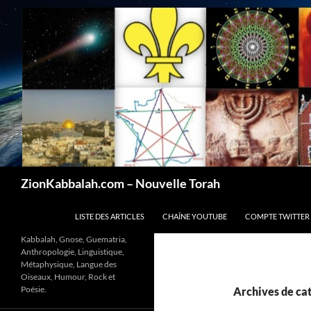
Recherche
ZionKabbalah.com – Nouvelle Torah
ALLER AU CONTENU
LISTE DES ARTICLES
CHAÎNE YOUTUBE
COMPTE TWITTER
Kabbalah, Gnose, Guematria,
Anthropologie, Linguistique,
Métaphysique, Langue des
Oiseaux, Humour, Rock et
Poésie.
Archives de cat