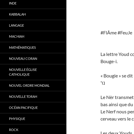
INDE
KABBALAH
LANGAGE
#FlÂme #FeuJe
MACHIAH
MATHÉMATIQUES
La lettre Youd co
NOUVEAU CORAN
Bouge-i.
NOUVELLE ÉGLISE
CATHOLIQUE
« Bougie » se dit
נר
NOUVEL ORDRE MONDIAL
Le Nèr transmet 
NOUVELLE TORAH
bas ainsi que du
OCÉAN PACIFIQUE
Le Nerf nous per
cerveau vers le c
PHYSIQUE
ROCK
Les deux Youds, 