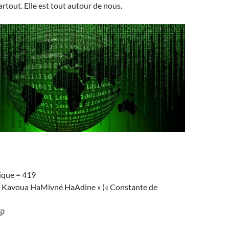
artout. Elle est tout autour de nous.
ique = 419
« Kavoua HaMivné HaAdine » (« Constante de
)
קב