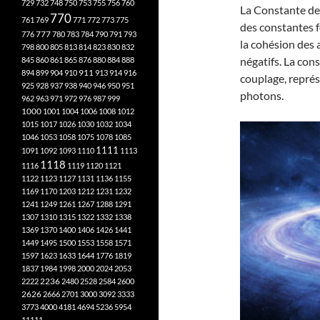
729
732
748
750
753
755
756
760
La Constante de 
770
761
769
771
772
773
775
des constantes f
777
776
780
783
784
790
791
793
la cohésion des 
798
800
805
813
814
823
830
832
négatifs. La con
845
860
861
865
876
880
884
888
894
899
904
910
911
913
914
916
couplage, représe
925
928
937
938
940
946
950
951
photons.
962
963
971
972
976
987
999
1000
1001
1004
1006
1008
1012
1015
1017
1026
1030
1032
1034
1046
1053
1058
1075
1078
1085
1111
1091
1092
1093
1110
1113
1118
1116
1119
1120
1121
1122
1123
1127
1131
1136
1155
1169
1170
1203
1212
1231
1232
1241
1249
1261
1267
1288
1291
1307
1310
1315
1322
1332
1338
1369
1370
1400
1406
1426
1441
1449
1495
1500
1553
1558
1571
1597
1623
1633
1644
1776
1819
1837
1984
1998
2000
2024
2053
2222
2236
2480
2528
2584
2600
2626
2666
2701
3000
3092
3333
3773
4000
4181
4694
5236
5954
11111