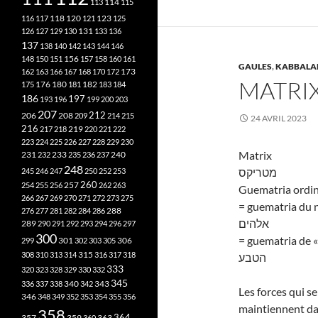
113
114
115
118
120
116
117
121
123
125
126
127
129
130
131
133
136
137
138
140
142
143
144
146
148
150
151
156
157
158
160
161
GAULES
,
KABBALA
173
162
163
166
167
168
170
172
MATRI
182
175
176
180
181
183
184
186
197
193
196
199
200
203
207
212
206
208
209
214
215
24 AVRIL 2023
216
219
217
218
220
221
222
223
224
225
226
227
228
229
230
Matrix
240
231
232
233
235
236
237
248
מטריקס
245
246
247
250
252
253
260
257
254
255
256
262
263
Guematria ordin
266
267
269
270
271
272
273
275
= guematria du 
276
277
281
282
284
286
288
אלהים
289
290
291
292
293
294
296
297
300
= guematria de «
301
306
299
302
303
305
315
308
310
313
314
316
317
318
הטבע
333
320
323
328
329
330
332
345
340
336
337
338
342
343
Les forces qui se
346
348
349
352
353
354
355
356
maintiennent dan
358
357
359
363
364
360