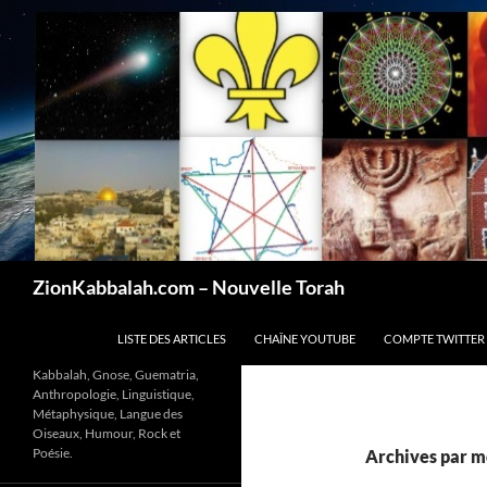
Recherche
ZionKabbalah.com – Nouvelle Torah
ALLER AU CONTENU
LISTE DES ARTICLES
CHAÎNE YOUTUBE
COMPTE TWITTER
Kabbalah, Gnose, Guematria,
Anthropologie, Linguistique,
Métaphysique, Langue des
Oiseaux, Humour, Rock et
Poésie.
Archives par mo