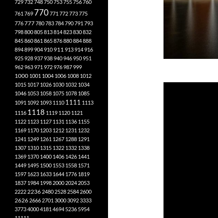
729
732
748
750
753
755
756
760
770
761
769
771
772
773
775
777
776
780
783
784
790
791
793
798
800
805
813
814
823
830
832
845
860
861
865
876
880
884
888
894
899
904
910
911
913
914
916
925
928
937
938
940
946
950
951
962
963
971
972
976
987
999
1000
1001
1004
1006
1008
1012
1015
1017
1026
1030
1032
1034
1046
1053
1058
1075
1078
1085
1111
1091
1092
1093
1110
1113
1118
1116
1119
1120
1121
1122
1123
1127
1131
1136
1155
1169
1170
1203
1212
1231
1232
1241
1249
1261
1267
1288
1291
1307
1310
1315
1322
1332
1338
1369
1370
1400
1406
1426
1441
1449
1495
1500
1553
1558
1571
1597
1623
1633
1644
1776
1819
1837
1984
1998
2000
2024
2053
2222
2236
2480
2528
2584
2600
2626
2666
2701
3000
3092
3333
3773
4000
4181
4694
5236
5954
11111