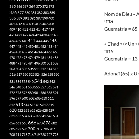
365
369
366
367
370
372
373
376
377
380
381
382
383
385
Nom de Dieu « A
386
391
389
396
397
399
400
אדני
402
401
404
405
406
407
408
Guematria = 65
412
409
410
411
414
417
419
420
421
422
424
428
430
433
435
441
444
446
436
439
440
445
« E’had » (« Un »)
447
448
449
450
451
452
453
454
אחד
456
458
459
461
463
464
466
468
470
472
473
474
479
481
484
486
Guematria = 13
488
491
493
494
496
500
501
502
503
504
505
506
511
512
514
515
Adonaï (65) x Un
516
517
520
523
524
526
528
530
541
531
534
535
540
542
543
546
548
551
553
555
557
565
571
572
573
576
580
581
586
588
591
611
596
597
600
602
606
610
613
612
614
615
616
617
619
620
622
623
625
626
628
629
631
633
634
635
637
641
646
651
666
676
656
661
665
670
682
700
702
685
692
696
706
707
708
711
713
716
719
720
727
728