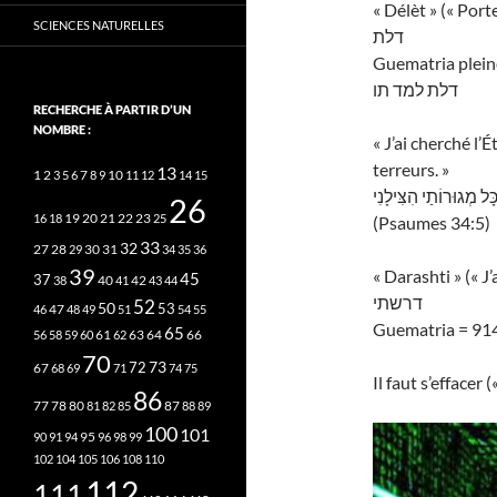
« Délèt » (« Porte
SCIENCES NATURELLES
דלת
Guematria plein
דלת למד תו
RECHERCHE À PARTIR D’UN
NOMBRE :
« J’ai cherché l’É
terreurs. »
13
2
7
10
1
3
5
6
8
9
11
12
14
15
כָּל מְגוּרוֹתַי הִצִּילָנִי
26
20
21
22
23
16
18
19
25
(Psaumes 34:5)
33
32
27
31
28
29
30
34
35
36
39
« Darashti » (« J’
45
37
40
42
38
41
43
44
דרשתי
52
50
53
46
47
48
49
51
54
55
Guematria = 91
65
63
66
56
58
59
60
61
62
64
70
73
72
67
68
69
71
74
75
Il faut s’effacer 
86
78
80
87
77
81
82
85
88
89
100
101
95
90
91
94
96
98
99
102
104
105
106
108
110
112
111