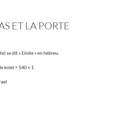
AS ET LA PORTE
te) se dit « Einite » en hébreu.
e kolel = 540 + 1
rael