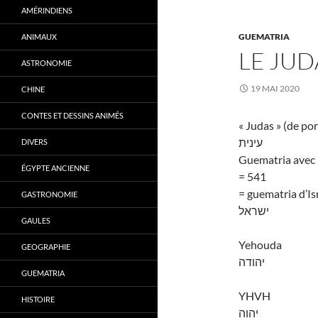
AMÉRINDIENS
GUEMATRIA
ANIMAUX
LE JUD
ASTRONOMIE
19 MAI 2020
CHINE
CONTES ET DESSINS ANIMÉS
« Judas » (de por
עינית
DIVERS
Guematria avec l
ÉGYPTE ANCIENNE
= 541
= guematria d’Is
GASTRONOMIE
ישראל
GAULES
Yehouda
GEOGRAPHIE
יהודה
GUEMATRIA
YHVH
HISTOIRE
יהוה