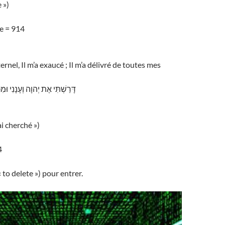
 »)
e = 914
ternel, Il m’a exaucé ; Il m’a délivré de toutes mes
דָּרַשְׁתִּי אֶת יְהוָה וְעָנָנִי וּמִ
ai cherché »)
4
(« to delete ») pour entrer.