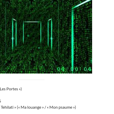
 Les Portes »)
5
 Tehilati » (« Ma louange » / « Mon psaume »)