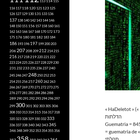
113
114
115
118
120
116
117
121
123
125
126
127
129
130
131
133
136
137
138
140
142
143
144
146
148
150
151
156
157
158
160
161
173
162
163
166
167
168
170
172
182
175
176
180
181
183
184
186
197
193
196
199
200
203
207
212
206
208
209
214
215
216
219
217
218
220
221
222
223
224
225
226
227
228
229
230
240
231
232
233
235
236
237
248
245
246
247
250
252
253
260
257
254
255
256
262
263
266
267
269
270
271
272
273
275
276
277
281
282
284
286
288
289
290
291
292
293
294
296
297
300
301
306
299
302
303
305
« HaDeletot » («
315
308
310
313
314
316
317
318
הדלתות
333
320
323
328
329
330
332
Guematria = 84
345
340
336
337
338
342
343
346
348
349
352
353
354
355
356
= guematria de «
358
תהלתי
357
359
363
364
360