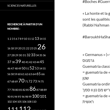
#Boches #Guer
SCIENCES NATURELLES
« La honte et la
sont les qualité
RECHERCHE À PARTIR D’UN
(Rabbi Na’hman 
NOMBRE :
#BaroukhHaSh
13
2
7
10
1
3
5
6
8
9
11
12
14
15
26
20
21
22
23
16
18
19
25
« Germanus » (« 
33
32
27
31
28
29
30
34
35
36
גרמנוס
39
45
37
40
42
38
41
43
44
Guematria class
52
50
53
46
47
48
49
51
54
55
= guematria de « 
65
63
66
56
58
59
60
61
62
64
שטן
70
73
72
67
68
69
71
74
75
Guematria ordin
86
יש מם נון וו סמך
78
80
87
77
81
82
85
88
89
100
= guematria de «
101
95
90
91
94
96
98
99
ראשית
102
104
105
106
108
110
112
111