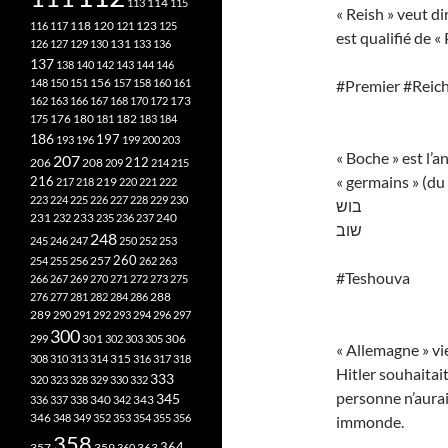
113
114
115
« Reish » veut d
118
120
116
117
121
123
125
est qualifié de 
126
127
129
130
131
133
136
137
138
140
142
143
144
146
148
150
151
156
157
158
160
161
#Premier #Reic
173
162
163
166
167
168
170
172
182
175
176
180
181
183
184
186
197
193
196
199
200
203
« Boche » est l’
207
212
206
208
209
214
215
« germains » (d
216
219
217
218
220
221
222
223
224
225
226
227
228
229
230
בוש
240
231
232
233
235
236
237
שוב
248
245
246
247
250
252
253
260
257
254
255
256
262
263
#Teshouva
266
267
269
270
271
272
273
275
276
277
281
282
284
286
288
289
290
291
292
293
294
296
297
300
301
306
299
302
303
305
« Allemagne » vi
315
308
310
313
314
316
317
318
Hitler souhaitait 
333
320
323
328
329
330
332
personne n’aurai
345
340
336
337
338
342
343
346
348
349
352
353
354
355
356
immonde.
358
357
359
363
364
360