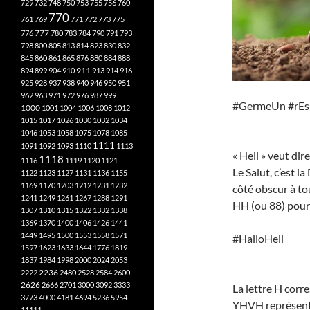
729
732
748
750
753
755
756
760
770
761
769
771
772
773
775
777
776
780
783
784
790
791
793
798
800
805
813
814
823
830
832
845
860
861
865
876
880
884
888
894
899
904
910
911
913
914
916
925
928
937
938
940
946
950
951
962
963
971
972
976
987
999
#GermeUn #rEs
1000
1001
1004
1006
1008
1012
1015
1017
1026
1030
1032
1034
1046
1053
1058
1075
1078
1085
1111
1091
1092
1093
1110
1113
« Heil » veut dir
1118
1116
1119
1120
1121
Le Salut, c’est l
1122
1123
1127
1131
1136
1155
1169
1170
1203
1212
1231
1232
côté obscur à to
1241
1249
1261
1267
1288
1291
HH (ou 88) pour 
1307
1310
1315
1322
1332
1338
1369
1370
1400
1406
1426
1441
1449
1495
1500
1553
1558
1571
#HalloHell
1597
1623
1633
1644
1776
1819
1837
1984
1998
2000
2024
2053
2222
2236
2480
2528
2584
2600
2626
2666
2701
3000
3092
3333
La lettre H cor
3773
4000
4181
4694
5236
5954
YHVH représenten
11111