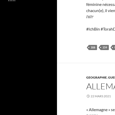
féminine nécessai
chacun(e), il vie
יהוה
#IchBin #Torah
308
359
GEOGRAPHIE
,
GUE
ALLEM
22 MARS 2021
« Allemagne » se