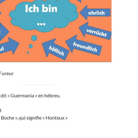
Fureur
 dit « Guermania » en hébreu.
8
 Boche », qui signifie « Honteux »