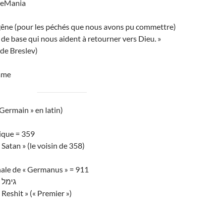
reMania
 gêne (pour les péchés que nous avons pu commettre)
s de base qui nous aident à retourner vers Dieu. »
de Breslev)
ame
Germain » en latin)
ique = 359
Satan » (le voisin de 358)
ale de « Germanus » = 911
גימל ר
 Reshit » (« Premier »)