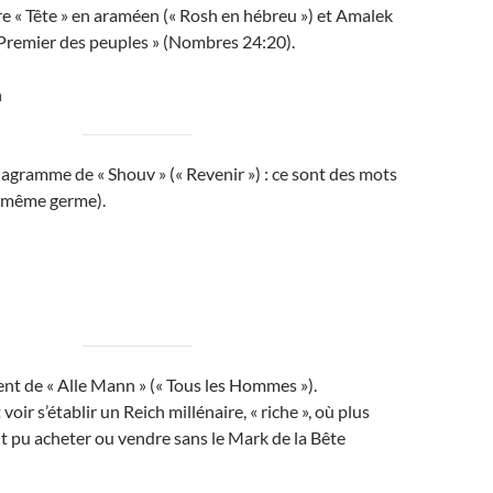
ire « Tête » en araméen (« Rosh en hébreu ») et Amalek
« Premier des peuples » (Nombres 24:20).
h
anagramme de « Shouv » (« Revenir ») : ce sont des mots
u même germe).
ent de « Alle Mann » (« Tous les Hommes »).
voir s’établir un Reich millénaire, « riche », où plus
t pu acheter ou vendre sans le Mark de la Bête