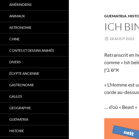
AMÉRINDIENS
GUEMATRIA
,
HISTO
ANIMAUX
ICH BI
ASTRONOMIE
28 AOÛT 2022
CHINE
CONTES ET DESSINS ANIMÉS
Retranscrit en hé
comme « Ish beïn 
DIVERS
איש בין
ÉGYPTE ANCIENNE
« L’Homme est u
GASTRONOMIE
corde au-dessus 
GAULES
… d’où « Beast »
GEOGRAPHIE
GUEMATRIA
HISTOIRE