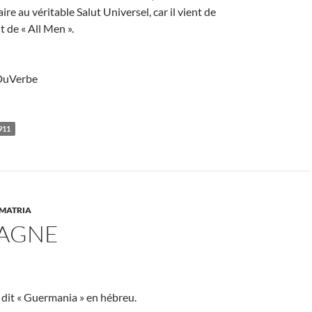
re au véritable Salut Universel, car il vient de
nt de « All Men ».
DuVerbe
911
MATRIA
AGNE
 dit « Guermania » en hébreu.