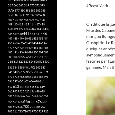
#BeastMark
365
369
366
367
370
372
373
376
377
380
381
382
383
385
386
391
389
396
397
399
400
402
401
404
405
406
407
408
On dit que la gu
412
409
410
411
414
417
419
420
421
422
424
428
430
433
435
Fête des Cabanes
441
444
446
436
439
440
445
mort, où ils loge
447
448
449
450
451
452
453
454
Oushpizin. Le Rei
456
458
459
461
463
464
466
468
470
472
473
474
479
481
484
486
quelques années p
488
491
493
494
496
500
501
502
symboliquement l
503
504
505
506
511
512
514
515
fascinés par l’Em
516
517
520
523
524
526
528
530
541
gammée. Mais il 
531
534
535
540
542
543
546
548
551
553
555
557
565
571
572
573
576
580
581
586
588
591
611
596
597
600
602
606
610
613
612
614
615
616
617
619
620
622
623
625
626
628
629
631
633
634
635
637
641
646
651
666
676
656
661
665
670
682
700
702
685
692
696
706
707
708
711
713
716
719
720
727
728