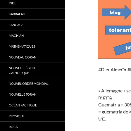
INDE
KABBALAH
LANGAGE
MACHIAH
MATHÉMATIQUES
NOUVEAU CORAN
NOUVELLE ÉGLISE
#DieuAimeOr #
CATHOLIQUE
NOUVEL ORDRE MONDIAL
« Allemagne » se
NOUVELLE TORAH
גרמניה
Guematria = 30
OCÉAN PACIFIQUE
= guematria de «
PHYSIQUE
בוש
ROCK