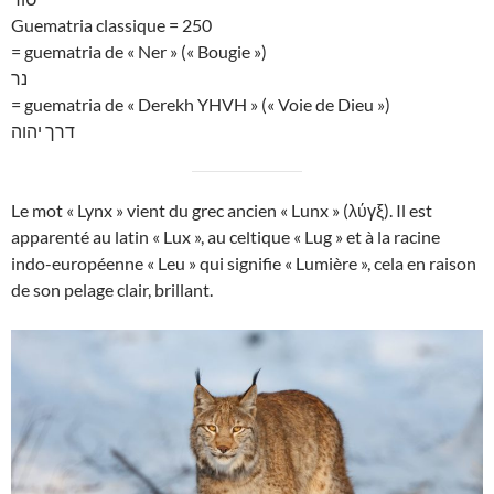
Guematria classique = 250
= guematria de « Ner » (« Bougie »)
נר
= guematria de « Derekh YHVH » (« Voie de Dieu »)
דרך יהוה
Le mot « Lynx » vient du grec ancien « Lunx » (λύγξ). Il est
apparenté au latin « Lux », au celtique « Lug » et à la racine
indo-européenne « Leu » qui signifie « Lumière », cela en raison
de son pelage clair, brillant.