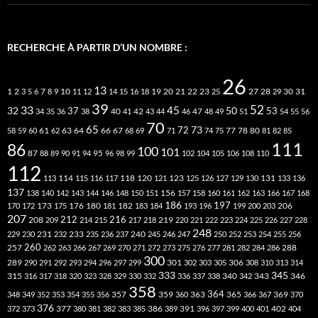
RECHERCHE À PARTIR D’UN NOMBRE :
26
13
2
7
10
20
21
22
23
27
31
1
3
5
6
8
9
11
12
14
15
16
18
19
25
28
29
30
39
52
33
45
32
37
50
40
42
53
34
35
36
38
41
43
44
46
47
48
49
51
54
55
56
70
65
73
72
63
66
78
80
58
59
60
61
62
64
67
68
69
71
74
75
77
81
82
85
111
86
100
101
87
95
88
89
90
91
94
96
98
99
102
104
105
106
108
110
112
118
120
113
114
115
116
117
121
123
125
126
127
129
130
131
133
136
137
138
140
142
143
144
146
148
150
151
156
157
158
160
161
162
163
166
167
168
186
173
182
197
206
170
172
175
176
180
181
183
184
193
196
199
200
203
207
212
216
219
208
209
214
215
217
218
220
221
222
223
224
225
226
227
228
248
240
229
230
231
232
233
235
236
237
245
246
247
250
252
253
254
255
256
260
257
262
263
266
267
269
270
271
272
273
275
276
277
281
282
284
286
288
300
301
306
289
290
291
292
293
294
296
297
299
302
303
305
308
310
313
314
333
345
315
340
346
316
317
318
320
323
328
329
330
332
336
337
338
342
343
358
357
359
363
364
365
369
348
349
352
353
354
355
356
360
366
367
370
376
377
386
391
402
372
373
380
381
382
383
385
389
396
397
399
400
401
404