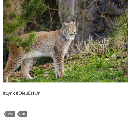
#Lynx #DieuEstUn
250
70