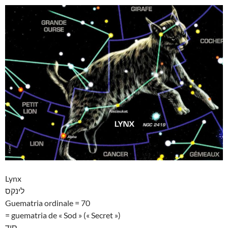
Lynx
לינקס
Guematria ordinale = 70
= guematria de « Sod » (« Secret »)
סוד