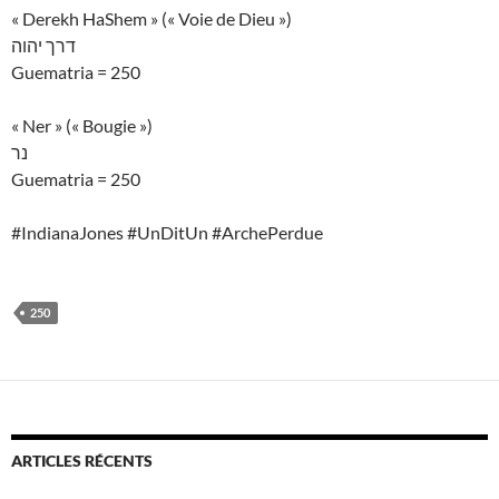
« Derekh HaShem » (« Voie de Dieu »)
דרך יהוה
Guematria = 250
« Ner » (« Bougie »)
נר
Guematria = 250
#IndianaJones #UnDitUn #ArchePerdue
250
ARTICLES RÉCENTS