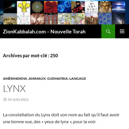
Recherche
ZionKabbalah.com – Nouvelle Torah
ALLER
MENU
AU
PRINCI
CONTENU
Archives par mot-clé : 250
AMÉRINDIENS
,
ANIMAUX
,
GUEMATRIA
,
LANGAGE
LYNX
29 JUIN 2021
La constellation du Lynx doit son nom au fait qu’il faut avoir
une bonne vue, des « yeux de lynx », pour la voir.