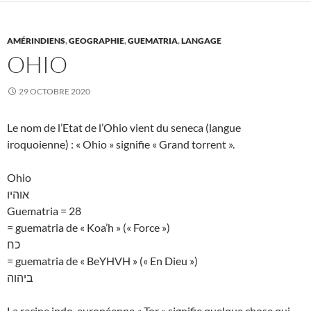
AMÉRINDIENS
,
GEOGRAPHIE
,
GUEMATRIA
,
LANGAGE
OHIO
29 OCTOBRE 2020
Le nom de l’Etat de l’Ohio vient du seneca (langue
iroquoienne) : « Ohio » signifie « Grand torrent ».
Ohio
אוהיו
Guematria = 28
= guematria de « Koa’h » (« Force »)
כח
= guematria de « BeYHVH » (« En Dieu »)
ביהוה
La racine indo-européenne « Tor » signifie quelque chose qui