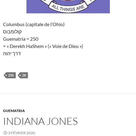
Columbus (capitale de l’Ohio)
קולומבוס
Guematria = 250
= « Derekh HaShem » (« Voie de Dieu »)
דרך יהוה
250
28
GUEMATRIA
INDIANA JONES
3 FÉVRIER 2020