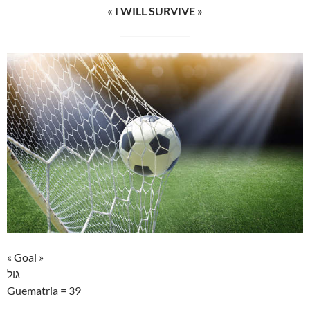
« I WILL SURVIVE »
« Goal »
גול
Guematria = 39