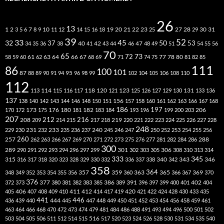
26
13
2
7
10
20
21
22
23
27
31
1
3
5
6
8
9
11
12
14
15
16
18
19
25
28
29
30
39
52
33
45
32
37
50
40
42
53
34
35
36
38
41
43
44
46
47
48
49
51
54
55
56
70
65
73
72
63
66
78
80
58
59
60
61
62
64
67
68
69
71
74
75
77
81
82
85
111
86
100
101
87
95
88
89
90
91
94
96
98
99
102
104
105
106
108
110
112
118
120
113
114
115
116
117
121
123
125
126
127
129
130
131
133
136
137
138
140
142
143
144
146
148
150
151
156
157
158
160
161
162
163
166
167
168
186
173
182
197
206
170
172
175
176
180
181
183
184
193
196
199
200
203
207
212
216
219
208
209
214
215
217
218
220
221
222
223
224
225
226
227
228
248
240
229
230
231
232
233
235
236
237
245
246
247
250
252
253
254
255
256
260
257
262
263
266
267
269
270
271
272
273
275
276
277
281
282
284
286
288
300
301
306
289
290
291
292
293
294
296
297
299
302
303
305
308
310
313
314
333
345
315
340
346
316
317
318
320
323
328
329
330
332
336
337
338
342
343
358
357
359
363
364
365
369
348
349
352
353
354
355
356
360
366
367
370
376
377
386
391
402
372
373
380
381
382
383
385
389
396
397
399
400
401
404
412
405
406
407
408
409
410
411
414
417
419
420
421
422
424
428
430
433
435
441
444
446
436
439
440
445
447
448
449
450
451
452
453
454
456
458
459
461
463
464
466
468
470
472
473
474
479
481
484
486
488
491
493
494
496
500
501
502
516
503
504
505
506
511
512
514
515
517
520
523
524
526
528
530
531
534
535
540