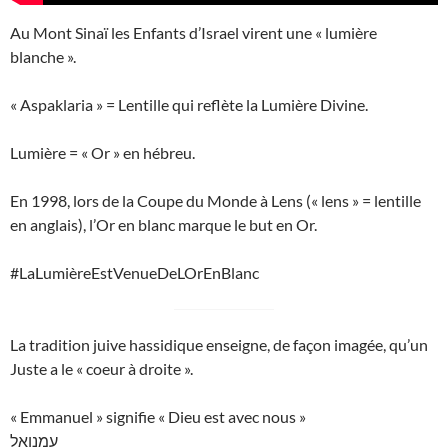
Au Mont Sinaï les Enfants d’Israel virent une « lumière
blanche ».
« Aspaklaria » = Lentille qui reflète la Lumière Divine.
Lumière = « Or » en hébreu.
En 1998, lors de la Coupe du Monde à Lens (« lens » = lentille
en anglais), l’Or en blanc marque le but en Or.
#LaLumièreEstVenueDeLOrEnBlanc
La tradition juive hassidique enseigne, de façon imagée, qu’un
Juste a le « coeur à droite ».
« Emmanuel » signifie « Dieu est avec nous »
עמנואל