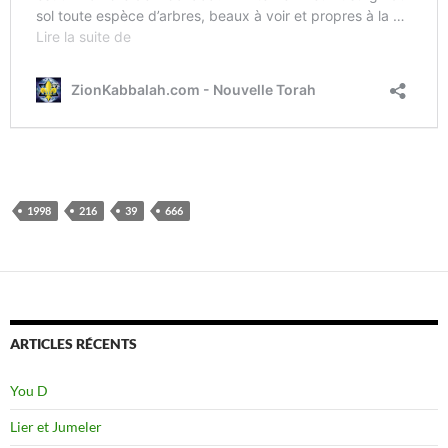
1998
216
39
666
ARTICLES RÉCENTS
You D
Lier et Jumeler