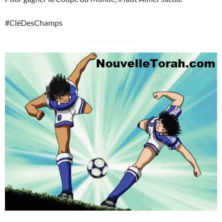
#CléDesChamps