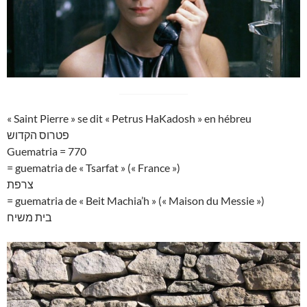
« Saint Pierre » se dit « Petrus HaKadosh » en hébreu
פטרוס הקדוש
Guematria = 770
= guematria de « Tsarfat » (« France »)
צרפת
= guematria de « Beit Machia’h » (« Maison du Messie »)
בית משיח