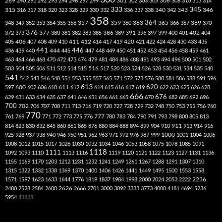
301
306
289
290
291
292
293
294
296
297
299
302
303
305
308
310
313
314
333
345
315
340
346
316
317
318
320
323
328
329
330
332
336
337
338
342
343
358
357
359
363
364
365
369
348
349
352
353
354
355
356
360
366
367
370
376
377
386
391
402
372
373
380
381
382
383
385
389
396
397
399
400
401
404
412
405
406
407
408
409
410
411
414
417
419
420
421
422
424
428
430
433
435
441
444
446
436
439
440
445
447
448
449
450
451
452
453
454
456
458
459
461
463
464
466
468
470
472
473
474
479
481
484
486
488
491
493
494
496
500
501
502
516
503
504
505
506
511
512
514
515
517
520
523
524
526
528
530
531
534
535
540
541
542
543
546
548
551
553
555
557
565
571
572
573
576
580
581
586
588
591
596
613
611
620
597
600
602
606
610
612
614
615
616
617
619
622
623
625
626
628
666
676
629
631
633
634
635
637
641
646
651
656
661
665
670
682
685
692
696
700
702
706
707
708
711
713
716
719
720
727
728
729
732
748
750
753
755
756
760
770
777
761
769
771
772
773
775
776
780
783
784
790
791
793
798
800
805
813
814
823
830
832
845
860
861
865
876
880
884
888
894
899
904
910
911
913
914
916
1000
925
928
937
938
940
946
950
951
962
963
971
972
976
987
999
1001
1004
1006
1008
1012
1015
1017
1026
1030
1032
1034
1046
1053
1058
1075
1078
1085
1091
1118
1111
1092
1093
1110
1113
1116
1119
1120
1121
1122
1123
1127
1131
1136
1155
1169
1170
1203
1212
1231
1232
1241
1249
1261
1267
1288
1291
1307
1310
1315
1322
1332
1338
1369
1370
1400
1406
1426
1441
1449
1495
1500
1553
1558
1571
1597
1623
1633
1644
1776
1819
1837
1984
1998
2000
2024
2053
2222
2236
2480
2528
2584
2600
2626
2666
2701
3000
3092
3333
3773
4000
4181
4694
5236
5954
11111