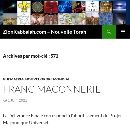
Recherche
ZionKabbalah.com – Nouvelle Torah
ALLER
MENU
AU
PRINCI
CONTENU
Archives par mot-clé : 572
GUEMATRIA
,
NOUVEL ORDRE MONDIAL
FRANC-MAÇONNERIE
1 JUIN 2021
La Délivrance Finale correspond à l’aboutissement du Projet
Maçonnique Universel.