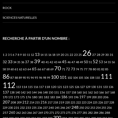
ROCK
SCIENCES NATURELLES
RECHERCHE À PARTIR D’UN NOMBRE :
26
13
2
7
10
20
21
22
23
27
31
1
3
5
6
8
9
11
12
14
15
16
18
19
25
28
29
30
39
52
33
45
32
37
50
40
42
53
34
35
36
38
41
43
44
46
47
48
49
51
54
55
56
70
65
73
72
63
66
78
80
58
59
60
61
62
64
67
68
69
71
74
75
77
81
82
85
111
86
100
101
87
95
88
89
90
91
94
96
98
99
102
104
105
106
108
110
112
118
120
113
114
115
116
117
121
123
125
126
127
129
130
131
133
136
137
138
140
142
143
144
146
148
150
151
156
157
158
160
161
162
163
166
167
168
186
173
182
197
206
170
172
175
176
180
181
183
184
193
196
199
200
203
207
212
216
219
208
209
214
215
217
218
220
221
222
223
224
225
226
227
228
248
240
229
230
231
232
233
235
236
237
245
246
247
250
252
253
254
255
256
260
257
262
263
266
267
269
270
271
272
273
275
276
277
281
282
284
286
288
300