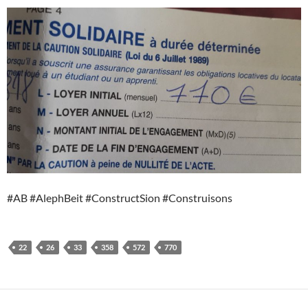
#AB #AlephBeit #ConstructSion #Construisons
22
26
33
358
572
770