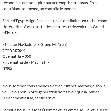
l’économie, etc. n’ont plus aucune emprise sur nous. En se
contrôlant soi-même, on contrôle le monde !
Sortir d’Égypte signifie aller au-delà des limites en recherchant
l’intériorité . C’est « sortir des mesures » : devenir un « Grand
M’Être ».
« Master HaGadol » (« Grand Maître »)
מאסטר הגדול
Guematria = 358
= guematria de « Machia’h »
משיח
Nous sommes tous amenés à devenir francs-maçons, qu’on le
veuille ou non. Notre génération doit savoir que la Beit de
l’Événement est là, et elle arrive.
Lorsque nous unissons l’Homme et la Femme, le Ciel et la Terre,