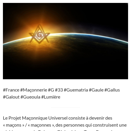
#France #Maçonnerie #G #33 #Guematria #Gaule #Gallus
#Galout #Gueoula #Lumière
Le Projet Maçonnique Universel consiste à devenir des
« maçons » / « maçonnes », des personnes qui construisent une