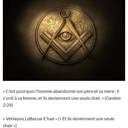
« C’est pourquoi l’homme abandonne son père et sa mère ; il
s’unit à sa femme, et ils deviennent une seule chair. » (Genèse
2:24)
« VeHayou LeBassar E’had » (« Et ils deviennent une seule
chair »)