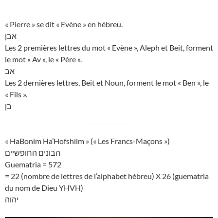
« Pierre » se dit « Evène » en hébreu.
אבן
Les 2 premières lettres du mot « Evène », Aleph et Beit, forment
le mot « Av », le « Père ».
אב
Les 2 dernières lettres, Beit et Noun, forment le mot « Ben », le
« Fils ».
בן
« HaBonim Ha’Hofshiim » (« Les Francs-Maçons »)
הבונים החופשיים
Guematria = 572
= 22 (nombre de lettres de l’alphabet hébreu) X 26 (guematria
du nom de Dieu YHVH)
יהוה