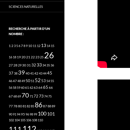
SCIENCES NATURELLES
RECHERCHE À PARTIR D’UN
NOMBRE :
13
2
7
10
1
3
5
6
8
9
11
12
14
15
26
20
21
22
23
16
18
19
25
33
32
27
31
28
29
30
34
35
36
39
45
37
40
42
38
41
43
44
52
50
53
46
47
48
49
51
54
55
65
63
66
56
58
59
60
61
62
64
70
73
72
67
68
69
71
74
75
86
78
80
87
77
81
82
85
88
89
100
101
95
90
91
94
96
98
99
102
104
105
106
108
110
112
111