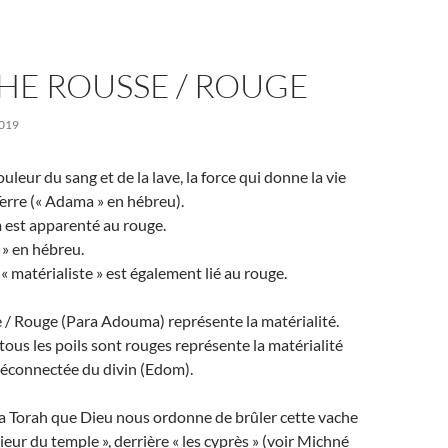
HE ROUSSE / ROUGE
019
ouleur du sang et de la lave, la force qui donne la vie
Terre (« Adama » en hébreu).
est apparenté au rouge.
» en hébreu.
« matérialiste » est également lié au rouge.
 / Rouge (Para Adouma) représente la matérialité.
ous les poils sont rouges représente la matérialité
connectée du divin (Edom).
s la Torah que Dieu nous ordonne de brûler cette vache
rieur du temple », derrière « les cyprès » (voir Michné