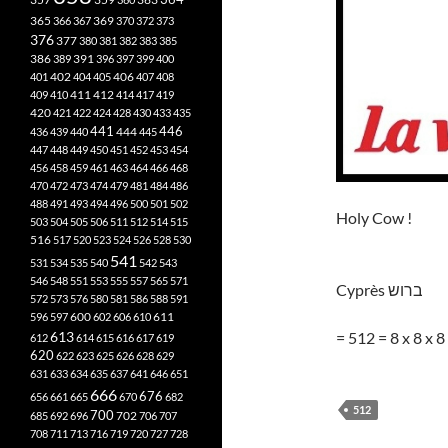
365
369
366
367
370
372
373
376
377
380
381
382
383
385
386
391
389
396
397
399
400
402
401
404
405
406
407
408
412
409
410
411
414
417
419
420
421
422
424
428
430
433
435
441
444
446
436
439
440
445
447
448
449
450
451
452
453
454
456
458
459
461
463
464
466
468
470
472
473
474
479
481
484
486
488
491
493
494
496
500
501
502
Holy Cow !
503
504
505
506
511
512
514
515
516
517
520
523
524
526
528
530
541
531
534
535
540
542
543
546
548
551
553
555
557
565
571
Cyprès ברוש
572
573
576
580
581
586
588
591
611
596
597
600
602
606
610
613
= 512 = 8 x 8 x 8
612
614
615
616
617
619
620
622
623
625
626
628
629
631
633
634
635
637
641
646
651
666
676
656
661
665
670
682
512
700
702
685
692
696
706
707
708
711
713
716
719
720
727
728