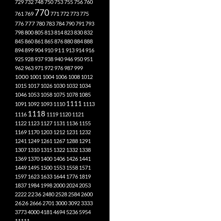
729
732
748
750
753
755
756
760
770
761
769
771
772
773
775
777
776
780
783
784
790
791
793
798
800
805
813
814
823
830
832
845
860
861
865
876
880
884
888
894
899
904
910
911
913
914
916
925
928
937
938
940
946
950
951
962
963
971
972
976
987
999
1000
1001
1004
1006
1008
1012
1015
1017
1026
1030
1032
1034
1046
1053
1058
1075
1078
1085
1111
1091
1092
1093
1110
1113
1118
1116
1119
1120
1121
1122
1123
1127
1131
1136
1155
1169
1170
1203
1212
1231
1232
1241
1249
1261
1267
1288
1291
1307
1310
1315
1322
1332
1338
1369
1370
1400
1406
1426
1441
1449
1495
1500
1553
1558
1571
1597
1623
1633
1644
1776
1819
1837
1984
1998
2000
2024
2053
2222
2236
2480
2528
2584
2600
2626
2666
2701
3000
3092
3333
3773
4000
4181
4694
5236
5954
11111