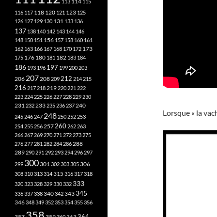
113
114
115
118
120
116
117
121
123
125
126
127
129
130
131
133
136
137
138
140
142
143
144
146
148
150
151
156
157
158
160
161
173
162
163
166
167
168
170
172
182
175
176
180
181
183
184
186
197
193
196
199
200
203
207
212
206
208
209
214
215
216
219
217
218
220
221
222
223
224
225
226
227
228
229
230
240
231
232
233
235
236
237
Lorsque « la vache
248
245
246
247
250
252
253
260
257
254
255
256
262
263
266
267
269
270
271
272
273
275
276
277
281
282
284
286
288
289
290
291
292
293
294
296
297
300
301
306
299
302
303
305
315
308
310
313
314
316
317
318
333
320
323
328
329
330
332
345
340
336
337
338
342
343
346
348
349
352
353
354
355
356
358
357
359
363
364
360