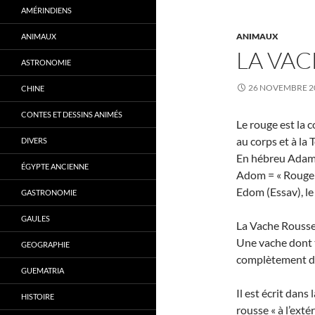
AMÉRINDIENS
ANIMAUX
ANIMAUX
LA VAC
ASTRONOMIE
26 NOVEMBRE 2
CHINE
CONTES ET DESSINS ANIMÉS
Le rouge est la c
au corps et à la 
DIVERS
En hébreu Adam 
ÉGYPTE ANCIENNE
Adom = « Rouge 
Edom (Essav), le 
GASTRONOMIE
GAULES
La Vache Rousse
Une vache dont t
GEOGRAPHIE
complètement dé
GUEMATRIA
Il est écrit dan
HISTOIRE
rousse « à l’exté