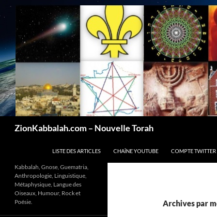
Recherche
ZionKabbalah.com – Nouvelle Torah
ALLER AU CONTENU
LISTE DES ARTICLES
CHAÎNE YOUTUBE
COMPTE TWITTER
Kabbalah, Gnose, Guematria,
Anthropologie, Linguistique,
Métaphysique, Langue des
Oiseaux, Humour, Rock et
Poésie.
Archives par mo