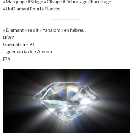
#Marquage #Sciage #Clivage #Débrutage #Facettage
#UnDiamantPourLaFiancée
« Diamant » se dit « Yahalom » en hébreu.
יהלום
Guematria = 91
= guematria de « Amen »
אמן