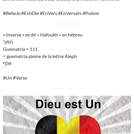
#BelleJe #EshElle #EnVers #EnVersets #Poésie
« Inverse » se dit « Hafoukh » en hébreu
הפוך
Guematria = 111
= guematria pleine de la lettre Aleph
אלף
#Un #Verse