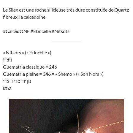
Le Silex est une roche silicieuse très dure constituée de Quartz
fibreux, la calcédoine.
#CalcédONE #Étincelle #Nitsots
« Nitsots » (« Etincelle »)
ניצוץ
Guematria classique = 246
Guematria pleine = 346 = « Shemo » (« Son Nom »)
נון יוד צדי וו צדי
שמו