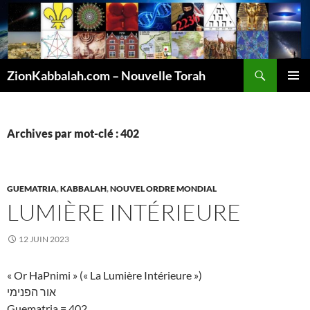
Recherche
ZionKabbalah.com – Nouvelle Torah
ALLER
MENU
AU
PRINCI
CONTENU
Archives par mot-clé : 402
GUEMATRIA
,
KABBALAH
,
NOUVEL ORDRE MONDIAL
LUMIÈRE INTÉRIEURE
12 JUIN 2023
« Or HaPnimi » (« La Lumière Intérieure »)
אור הפנימי
Guematria = 402