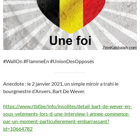
#WallOn #FlammeEn #UnionDesOpposés
Anecdote : le 2 janvier 2021, un simple miroir a trahi le
bourgmestre d’Anvers, Bart De Wever.
https://www.rtbf.be/info/insolites/detail_bart-de-wever-en-
sous-vetements-lors-d-une-interview-l-annee-commence-
par-un-moment-particulierement-embarrassant?
id=10664782