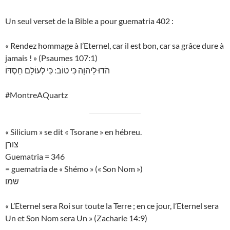
Un seul verset de la Bible a pour guematria 402 :
« Rendez hommage à l’Eternel, car il est bon, car sa grâce dure à
jamais ! » (Psaumes 107:1)
הֹדוּ לַיהוָה כִּי טוֹב: כִּי לְעוֹלָם חַסְדּוֹ
#MontreAQuartz
« Silicium » se dit « Tsorane » en hébreu.
צורן
Guematria = 346
= guematria de « Shémo » (« Son Nom »)
שמו
« L’Eternel sera Roi sur toute la Terre ; en ce jour, l’Eternel sera
Un et Son Nom sera Un » (Zacharie 14:9)