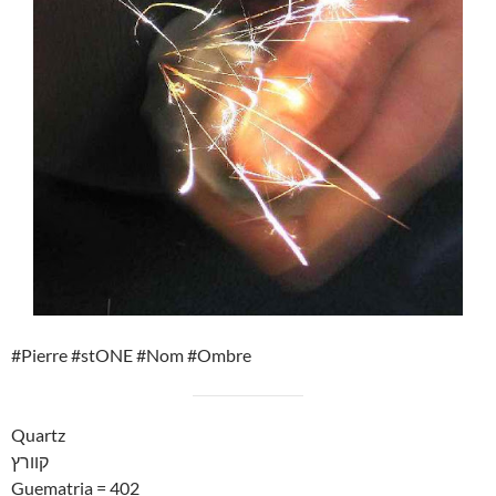
#Pierre #stONE #Nom #Ombre
Quartz
קוורץ
Guematria = 402