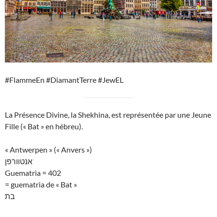
#FlammeEn #DiamantTerre #JewEL
La Présence Divine, la Shekhina, est représentée par une Jeune
Fille (« Bat » en hébreu).
« Antwerpen » (« Anvers »)
אנטוורפן
Guematria = 402
= guematria de « Bat »
בת