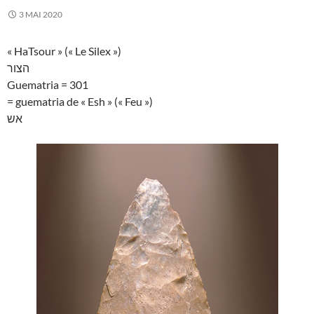
3 MAI 2020
« HaTsour » (« Le Silex »)
הצור
Guematria = 301
= guematria de « Esh » (« Feu »)
אש