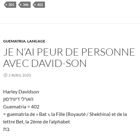
301
346
402
GUEMATRIA
,
LANGAGE
JE N’AI PEUR DE PERSONNE
AVEC DAVID-SON
2 AVRIL 2020
Harley Davidson
הארלי דיווידסון
Guematria = 402
= guematria de « Bat », la Fille (Royauté / Shekhina) et de la
lettre Bet, la 2ème de l’alphabet
בת