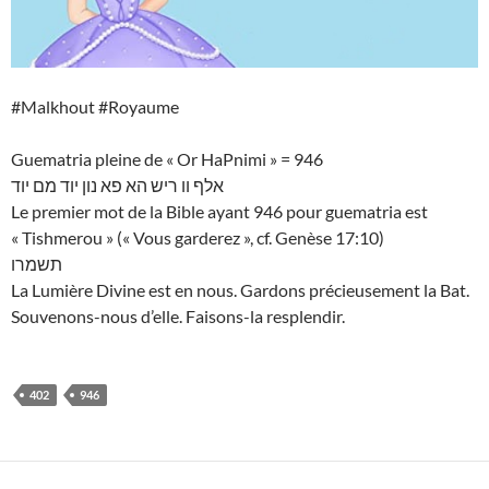
#Malkhout #Royaume
Guematria pleine de « Or HaPnimi » = 946
אלף וו ריש הא פא נון יוד מם יוד
Le premier mot de la Bible ayant 946 pour guematria est
« Tishmerou » (« Vous garderez », cf. Genèse 17:10)
תשמרו
La Lumière Divine est en nous. Gardons précieusement la Bat.
Souvenons-nous d’elle. Faisons-la resplendir.
402
946