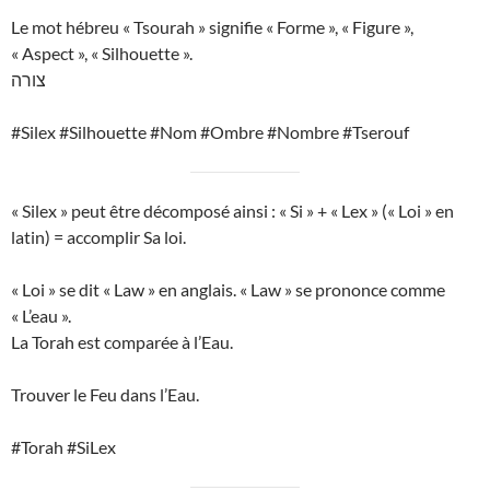
Le mot hébreu « Tsourah » signifie « Forme », « Figure »,
« Aspect », « Silhouette ».
צורה
#Silex #Silhouette #Nom #Ombre #Nombre #Tserouf
« Silex » peut être décomposé ainsi : « Si » + « Lex » (« Loi » en
latin) = accomplir Sa loi.
« Loi » se dit « Law » en anglais. « Law » se prononce comme
« L’eau ».
La Torah est comparée à l’Eau.
Trouver le Feu dans l’Eau.
#Torah #SiLex