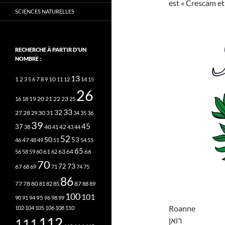
est « Crescam et l
SCIENCES NATURELLES
RECHERCHE À PARTIR D’UN
NOMBRE :
13
2
7
10
1
3
5
6
8
9
11
12
14
15
26
20
21
22
23
16
18
19
25
33
32
27
31
28
29
30
34
35
36
39
45
37
40
42
38
41
43
44
52
50
53
46
47
48
49
51
54
55
65
63
66
56
58
59
60
61
62
64
70
73
72
67
68
69
71
74
75
86
78
80
87
77
81
82
85
88
89
100
101
95
90
91
94
96
98
99
Roanne
102
104
105
106
108
110
112
רואן
111