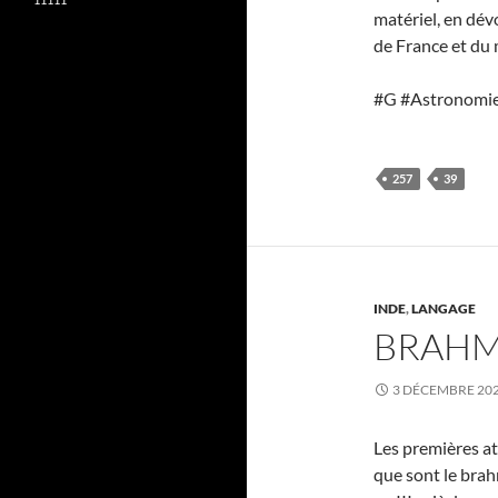
matériel, en dévo
de France et du 
#G #Astronomie
257
39
INDE
,
LANGAGE
BRAHM
3 DÉCEMBRE 20
Les premières at
que sont le brah