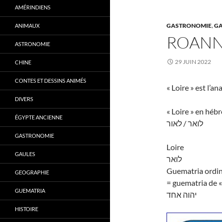
AMÉRINDIENS
GASTRONOMIE
,
GA
ANIMAUX
ROAN
ASTRONOMIE
29 JUIN 2022
CHINE
CONTES ET DESSINS ANIMÉS
« Loire » est l’a
DIVERS
« Loire » en héb
ÉGYPTE ANCIENNE
לואר / לאור
GASTRONOMIE
Loire
GAULES
לואר
Guematria ordin
GEOGRAPHIE
= guematria de «
GUEMATRIA
יהוה אחד
HISTOIRE