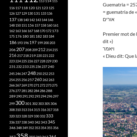
113
114
115
Guematria = 25
118
120
116
117
121
123
125
= guematria de «
126
127
129
130
131
133
136
אורים
137
138
140
142
143
144
146
148
150
151
156
157
158
160
161
173
162
163
166
167
168
170
172
Premier mot de l
182
175
176
180
181
183
184
dit »)
186
197
193
196
199
200
203
ויאמר
207
212
206
208
209
214
215
216
« Dieu dit: Que l
219
217
218
220
221
222
223
224
225
226
227
228
229
230
240
231
232
233
235
236
237
248
245
246
247
250
252
253
260
257
254
255
256
262
263
266
267
269
270
271
272
273
275
276
277
281
282
284
286
288
289
290
291
292
293
294
296
297
300
301
306
299
302
303
305
315
308
310
313
314
316
317
318
333
320
323
328
329
330
332
345
340
336
337
338
342
343
346
348
349
352
353
354
355
356
358
357
359
363
364
360