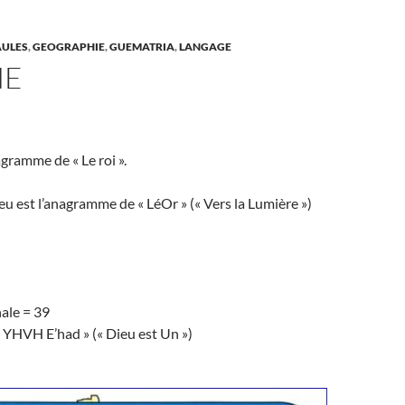
ULES
,
GEOGRAPHIE
,
GUEMATRIA
,
LANGAGE
NE
nagramme de « Le roi ».
reu est l’anagramme de « LéOr » (« Vers la Lumière »)
ale = 39
 YHVH E’had » (« Dieu est Un »)