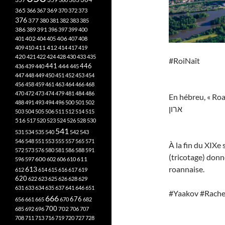
365
369
366
367
370
372
373
376
377
380
381
382
383
385
386
391
389
396
397
399
400
402
401
404
405
406
407
408
412
409
410
411
414
417
419
420
421
422
424
428
430
433
435
#RoiNaît
441
444
446
436
439
440
445
447
448
449
450
451
452
453
454
456
458
459
461
463
464
466
468
470
472
473
474
479
481
484
486
En hébreu, « Roa
488
491
493
494
496
500
501
502
ארון
503
504
505
506
511
512
514
515
516
517
520
523
524
526
528
530
541
531
534
535
540
542
543
546
548
551
553
555
557
565
571
À la fin du XIXe 
572
573
576
580
581
586
588
591
(tricotage) donn
611
596
597
600
602
606
610
roannaise.
613
612
614
615
616
617
619
620
622
623
625
626
628
629
631
633
634
635
637
641
646
651
#Yaakov #Rache
666
676
656
661
665
670
682
700
702
685
692
696
706
707
708
711
713
716
719
720
727
728