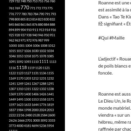
729
732
748
750
753
755
756
760
Roanne est une ca
770
761
769
771
772
773
775
est assimilé à la
777
776
780
783
784
790
791
793
Dans « Tao Te Kin
798
800
805
813
814
823
830
832
经 signifiant « Éto
845
860
861
865
876
880
884
888
894
899
904
910
911
913
914
916
925
928
937
938
940
946
950
951
#Qui #Maille
962
963
971
972
976
987
999
1000
1001
1004
1006
1008
1012
1015
1017
1026
1030
1032
1034
1046
1053
1058
1075
1078
1085
L’adjectif « Roua
1111
1091
1092
1093
1110
1113
de poils blancs 
1118
1116
1119
1120
1121
foncée.
1122
1123
1127
1131
1136
1155
1169
1170
1203
1212
1231
1232
1241
1249
1261
1267
1288
1291
1307
1310
1315
1322
1332
1338
Roanne est aussi
1369
1370
1400
1406
1426
1441
1449
1495
1500
1553
1558
1571
Le Dieu Un, le Ro
1597
1623
1633
1644
1776
1819
monde matériel. 
1837
1984
1998
2000
2024
2053
viendra « sur un 
2222
2236
2480
2528
2584
2600
2626
2666
2701
3000
3092
3333
hébreu, même rac
3773
4000
4181
4694
5236
5954
raffinée par cha
11111