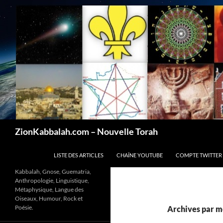
Recherche
ZionKabbalah.com – Nouvelle Torah
ALLER AU CONTENU
LISTE DES ARTICLES
CHAÎNE YOUTUBE
COMPTE TWITTER
Kabbalah, Gnose, Guematria,
Anthropologie, Linguistique,
Métaphysique, Langue des
Oiseaux, Humour, Rock et
Poésie.
Archives par mo