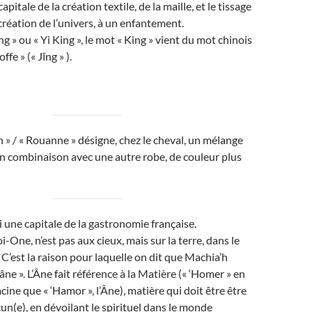
pitale de la création textile, de la maille, et le tissage
 création de l’univers, à un enfantement.
g » ou « Yi King », le mot « King » vient du mot chinois
ffe » (« Jīng » ).
n » / « Rouanne » désigne, chez le cheval, un mélange
en combinaison avec une autre robe, de couleur plus
 une capitale de la gastronomie française.
i-One, n’est pas aux cieux, mais sur la terre, dans le
C’est la raison pour laquelle on dit que Machia’h
âne ». L’Âne fait référence à la Matière (« ‘Homer » en
ine que « ‘Hamor », l’Âne), matière qui doit être être
cun(e), en dévoilant le spirituel dans le monde