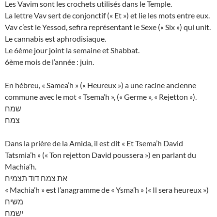
Les Vavim sont les crochets utilisés dans le Temple.
La lettre Vav sert de conjonctif (« Et ») et lie les mots entre eux.
Vav c’est le Yessod, sefira représentant le Sexe (« Six ») qui unit.
Le cannabis est aphrodisiaque.
Le 6ème jour joint la semaine et Shabbat.
6ème mois de l’année : juin.
En hébreu, « Samea’h » (« Heureux ») a une racine ancienne
commune avec le mot « Tsema’h », (« Germe », « Rejetton »).
שמח
צמח
Dans la prière de la Amida, il est dit « Et Tsema’h David
Tatsmia’h » (« Ton rejetton David poussera ») en parlant du
Machia’h.
את צמח דוד תצמיח
« Machia’h » est l’anagramme de « Ysma’h » (« Il sera heureux »)
משיח
ישמח