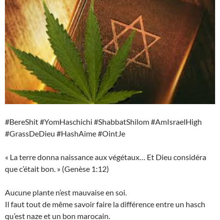
#BereShit #YomHaschichi #ShabbatShilom #AmIsraelHigh
#GrassDeDieu #HashAime #OintJe
« La terre donna naissance aux végétaux… Et Dieu considéra
que c’était bon. » (Genèse 1:12)
Aucune plante n’est mauvaise en soi.
Il faut tout de même savoir faire la différence entre un hasch
qu’est naze et un bon marocain.