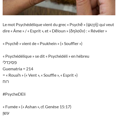
Le mot Psychédélique vient du grec « Psychẽ » (ψυχή) qui veut
dire « Âme » / « Esprit », et « Dẽloun » (δηλοῦν) : « Révéler »
« Psychẽ » vient de « Psukhein » (« Souffler »)
« Psychédélique » se dit « Psychédéli » en hébreu
פסיכדלי
Guematria = 214
= « Roua’h » (« Vent », « Souffle », « Esprit »)
רוח
#PsycheDEli
« Fumée » (« Ashan », cf. Genèse 15:17)
עשן