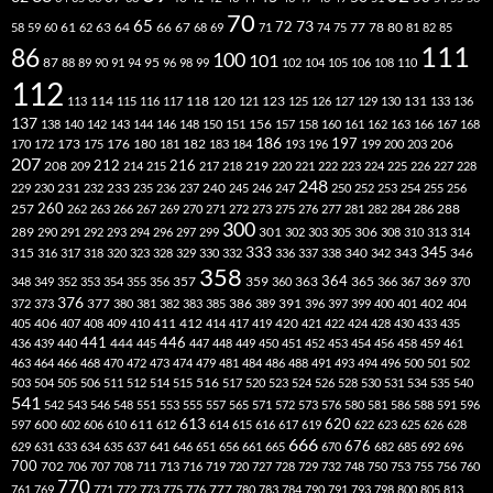
70
65
73
72
63
66
78
80
58
59
60
61
62
64
67
68
69
71
74
75
77
81
82
85
111
86
100
101
87
95
88
89
90
91
94
96
98
99
102
104
105
106
108
110
112
118
120
113
114
115
116
117
121
123
125
126
127
129
130
131
133
136
137
138
140
142
143
144
146
148
150
151
156
157
158
160
161
162
163
166
167
168
186
173
182
197
206
170
172
175
176
180
181
183
184
193
196
199
200
203
207
212
216
219
208
209
214
215
217
218
220
221
222
223
224
225
226
227
228
248
240
229
230
231
232
233
235
236
237
245
246
247
250
252
253
254
255
256
260
257
262
263
266
267
269
270
271
272
273
275
276
277
281
282
284
286
288
300
301
306
289
290
291
292
293
294
296
297
299
302
303
305
308
310
313
314
333
345
315
340
346
316
317
318
320
323
328
329
330
332
336
337
338
342
343
358
357
359
363
364
365
369
348
349
352
353
354
355
356
360
366
367
370
376
377
386
391
402
372
373
380
381
382
383
385
389
396
397
399
400
401
404
412
405
406
407
408
409
410
411
414
417
419
420
421
422
424
428
430
433
435
441
444
446
436
439
440
445
447
448
449
450
451
452
453
454
456
458
459
461
463
464
466
468
470
472
473
474
479
481
484
486
488
491
493
494
496
500
501
502
516
503
504
505
506
511
512
514
515
517
520
523
524
526
528
530
531
534
535
540
541
542
543
546
548
551
553
555
557
565
571
572
573
576
580
581
586
588
591
596
613
611
620
597
600
602
606
610
612
614
615
616
617
619
622
623
625
626
628
666
676
629
631
633
634
635
637
641
646
651
656
661
665
670
682
685
692
696
700
702
706
707
708
711
713
716
719
720
727
728
729
732
748
750
753
755
756
760
770
777
761
769
771
772
773
775
776
780
783
784
790
791
793
798
800
805
813