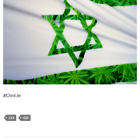
#OintJe
214
420