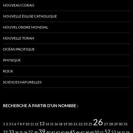
NOUVEAU CORAN
NOUVELLE ÉGLISE CATHOLIQUE
NOUVEL ORDRE MONDIAL
NOUVELLE TORAH
OCÉAN PACIFIQUE
PHYSIQUE
ROCK
SCIENCES NATURELLES
RECHERCHE À PARTIR D’UN NOMBRE :
26
13
2
7
10
20
21
22
23
27
31
1
3
5
6
8
9
11
12
14
15
16
18
19
25
28
29
30
39
52
33
45
32
37
50
40
42
53
34
35
36
38
41
43
44
46
47
48
49
51
54
55
56