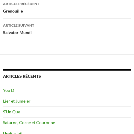
Navigation
ARTICLE PRÉCÉDENT
des
Grenouille
articles
ARTICLE SUIVANT
Salvator Mundi
ARTICLES RÉCENTS
You D
Lier et Jumeler
S’Un Que
Saturne, Corne et Couronne
Un-Parfait