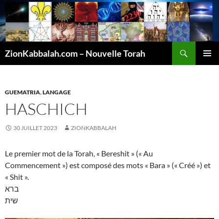
Recherche
ZionKabbalah.com – Nouvelle Torah
ALLER
MENU
AU
PRINCI
CONTENU
GUEMATRIA
,
LANGAGE
HASCHICH
30 JUILLET 2023
ZIONKABBALAH
Le premier mot de la Torah, « Bereshit » (« Au
Commencement ») est composé des mots « Bara » (« Créé ») et
« Shit ».
ברא
שית