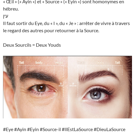
« Œil » (« Ayin ») et « Source » (« Eyin ») sont homonymes en
hébreu.
עין
Il faut sortir du Eye, du « I », du « Je » : arrêter de vivre à travers
le regard des autres pour retourner à la Source.
Deux Sourcils = Deux Youds
#Eye #Ayin #Eyin #Source-il #IlEstLaSource #DieuLaSource