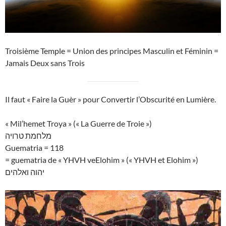
Troisième Temple = Union des principes Masculin et Féminin =
Jamais Deux sans Trois
Il faut « Faire la Guèr » pour Convertir l’Obscurité en Lumière.
« Mil’hemet Troya » (« La Guerre de Troie »)
מלחמת טרויה
Guematria = 118
= guematria de « YHVH veElohim » (« YHVH et Elohim »)
יהוה ואלהים