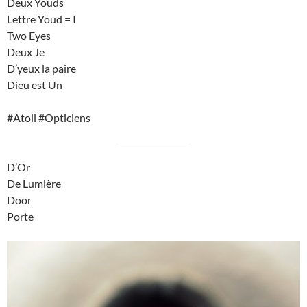
Deux Youds
Lettre Youd = I
Two Eyes
Deux Je
D’yeux la paire
Dieu est Un
#Atoll #Opticiens
D’Or
De Lumière
Door
Porte