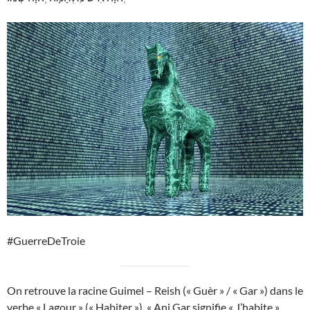
#GuerreDeTroie
On retrouve la racine Guimel – Reish (« Guèr » / « Gar ») dans le
verbe « Lagour » (« Habiter »). « Ani Gar signifie « J’habite ».