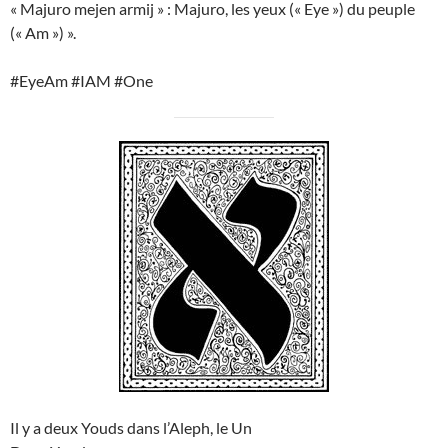
« Majuro mejen armij » : Majuro, les yeux (« Eye ») du peuple
(« Am ») ».
#EyeAm #IAM #One
Il y a deux Youds dans l’Aleph, le Un