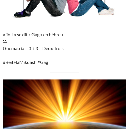
« Toit » se dit « Gag » en hébreu.
גג
Guematria = 3 + 3 = Deux Trois
#BeitHaMikdash #Gag