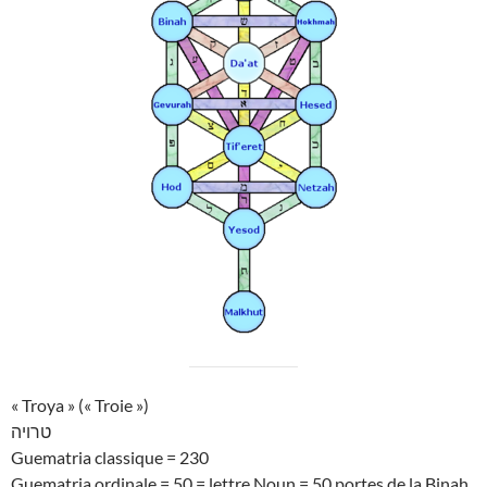
« Troya » (« Troie »)
טרויה
Guematria classique = 230
Guematria ordinale = 50 = lettre Noun = 50 portes de la Binah