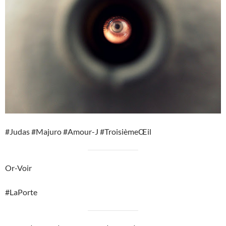
#Judas #Majuro #Amour-J #TroisièmeŒil
Or-Voir
#LaPorte