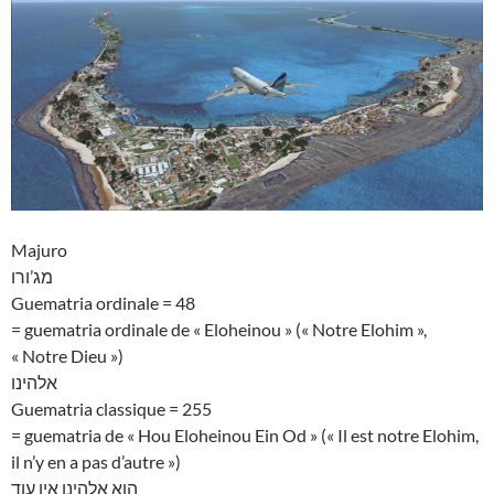
Majuro
מג’ורו
Guematria ordinale = 48
= guematria ordinale de « Eloheinou » (« Notre Elohim »,
« Notre Dieu »)
אלהינו
Guematria classique = 255
= guematria de « Hou Eloheinou Ein Od » (« Il est notre Elohim,
il n’y en a pas d’autre »)
הוא אלהינו אין עוד