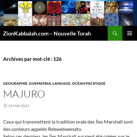
Recherche
ZionKabbalah.com – Nouvelle Torah
ALLER
MENU
AU
PRINCI
CONTENU
Archives par mot-clé : 126
GEOGRAPHIE
,
GUEMATRIA
,
LANGAGE
,
OCÉAN PACIFIQUE
MAJURO
26 MAI 2021
Ceux qui transmettent la tradition orale des Îles Marshall sont
des conteurs appelés Rebwebwenato.
Selon ces derniers, les Îles Marshall auraient été créées par le