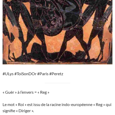
#ULys #ToiSonDOr #Paris #Peretz
« Guèr » à l’envers = « Reg »
Le mot « Roi » est issu de la racine indo-européenne « Reg » qui
signifie « Diriger ».