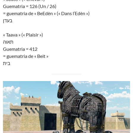
Guematria = 126 (Un / 26)
= guematria de « BeEdèn » (« Dans l’Edèn »)
בעדן
« Taava » (« Plaisir »)
תאוה
Guematria = 412
= guematria de « Beit »
בית