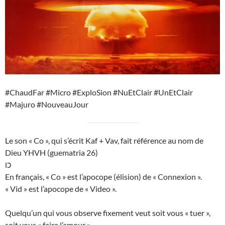
#ChaudFar #Micro #ExploSion #NuEtClair #UnEtClair
#Majuro #NouveauJour
Le son « Co », qui s’écrit Kaf + Vav, fait référence au nom de
Dieu YHVH (guematria 26)
כו
En français, « Co » est l’apocope (élision) de « Connexion ».
« Vid » est l’apocope de « Video ».
Quelqu’un qui vous observe fixement veut soit vous « tuer »,
soit vous « faire l’amour ».