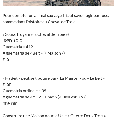
Pour dompter un animal sauvage, il faut savoir agir par ruse,
comme dans l’histoire du Cheval de Troie.
« Souss Troyani » (« Cheval de Troie »)
סוס טרויאני
Guematria = 412
= guematria de « Beit » (« Maison »)
בית
« HaBeit » peut se traduire par « La Maison » ou « Le Beit »
הבית
Guematria ordinale = 39
= guematria de « YHVH Ehad » (« Dieu est Un »)
יהוה אחד
Construire une Maison pour le Un = « Guerre Deux Trois »