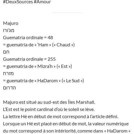
#DeuxSources #Amour
Majuro
מג’ורו
Guematria ordinale = 48
= guematria de « ‘Ham » (« Chaud »)
חם
Guematria ordinale = 255
= guematria de « Mizra’h » (« Est »)
מזרח
= guematria de « HaDarom » (« Le Sud »)
הדרום
Majuro est situé au sud-est des Îles Marshall.
L’Est est le point cardinal d’où le soleil se lève.
La lettre Hé en début de mot correspond à l’article défini.
Lorsque un Hé est placé en début de mot, la valeur numérique
du mot correspond à son intériorité, comme dans « HaDarom »