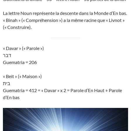
La lettre Noun représente la descente dans la Monde d’En bas.
« Binah » (« Compréhension ») a la même racine que « Livnot »
(« Construire).
« Davar » (« Parole »)
דבר
Guematria = 206
« Beit » (« Maison »)
בית
Guematria = 412 = « Davar » x 2 = Parole d’En Haut + Parole
d’En bas