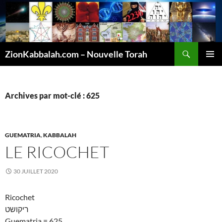
Recherche
ZionKabbalah.com – Nouvelle Torah
ALLER
MENU
AU
PRINCI
CONTENU
Archives par mot-clé : 625
GUEMATRIA
,
KABBALAH
LE RICOCHET
30 JUILLET 2020
Ricochet
ריקושט
Guematria = 625