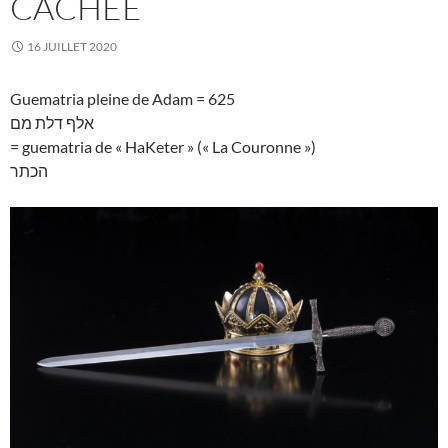
CACHÉE
16 JUILLET 2020
Guematria pleine de Adam = 625
אלף דלת מם
= guematria de « HaKeter » (« La Couronne »)
הכתר