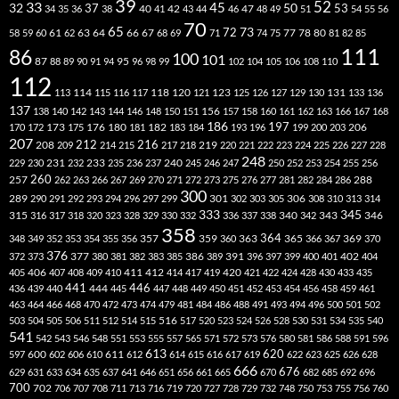
39
52
33
45
32
37
50
40
42
53
34
35
36
38
41
43
44
46
47
48
49
51
54
55
56
70
65
73
72
63
66
78
80
58
59
60
61
62
64
67
68
69
71
74
75
77
81
82
85
111
86
100
101
87
95
88
89
90
91
94
96
98
99
102
104
105
106
108
110
112
118
120
113
114
115
116
117
121
123
125
126
127
129
130
131
133
136
137
138
140
142
143
144
146
148
150
151
156
157
158
160
161
162
163
166
167
168
186
173
182
197
206
170
172
175
176
180
181
183
184
193
196
199
200
203
207
212
216
219
208
209
214
215
217
218
220
221
222
223
224
225
226
227
228
248
240
229
230
231
232
233
235
236
237
245
246
247
250
252
253
254
255
256
260
257
262
263
266
267
269
270
271
272
273
275
276
277
281
282
284
286
288
300
301
306
289
290
291
292
293
294
296
297
299
302
303
305
308
310
313
314
333
345
315
340
346
316
317
318
320
323
328
329
330
332
336
337
338
342
343
358
357
359
363
364
365
369
348
349
352
353
354
355
356
360
366
367
370
376
377
386
391
402
372
373
380
381
382
383
385
389
396
397
399
400
401
404
412
405
406
407
408
409
410
411
414
417
419
420
421
422
424
428
430
433
435
441
444
446
436
439
440
445
447
448
449
450
451
452
453
454
456
458
459
461
463
464
466
468
470
472
473
474
479
481
484
486
488
491
493
494
496
500
501
502
516
503
504
505
506
511
512
514
515
517
520
523
524
526
528
530
531
534
535
540
541
542
543
546
548
551
553
555
557
565
571
572
573
576
580
581
586
588
591
596
613
611
620
597
600
602
606
610
612
614
615
616
617
619
622
623
625
626
628
666
676
629
631
633
634
635
637
641
646
651
656
661
665
670
682
685
692
696
700
702
706
707
708
711
713
716
719
720
727
728
729
732
748
750
753
755
756
760