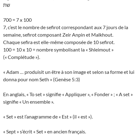
שת
700 = 7 x 100
7, c’est le nombre de sefirot correspondant aux 7 jours de la
semaine, sefirot composant Zeir Anpin et Malkhout.
Chaque sefira est elle-même composée de 10 sefirot.
100 = 10 x 10 = nombre symbolisant la « Shleimout »
(« Complétude »).
« Adam … produisit un être à son image et selon sa forme et lui
donna pour nom Seth » (Genèse 5:3)
En anglais, « To set » signifie « Appliquer », « Fonder » ; « A set »
signifie « Un ensemble ».
« Set » est l’anagramme de « Est » (il « est »).
« Sept » s’écrit « Set » en ancien français.