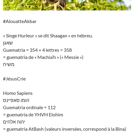
#AlouatteAkbar
« Singe Hurleur » se dit Shaagan » en hébreu.
שאגן
Guematria = 354 + 4 lettres = 358
= guematria de « Machia’h » (« Messie »)
משיח
#JésusCrie
Homo Sapiens
הומו סאפיינס
Guematria ordinale = 112
= guematria de YHVH Elohim
יהוה אלהים
= guematria AtBash (valeurs inversées, correspond à la Bina)