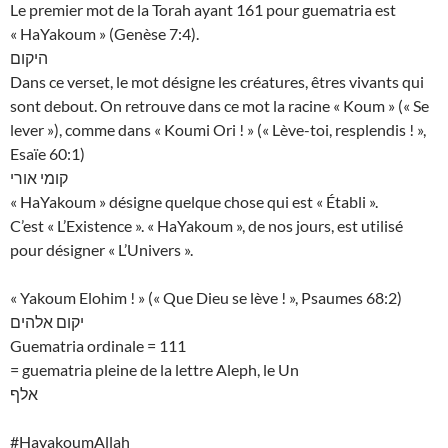
Le premier mot de la Torah ayant 161 pour guematria est
« HaYakoum » (Genèse 7:4).
היקום
Dans ce verset, le mot désigne les créatures, êtres vivants qui
sont debout. On retrouve dans ce mot la racine « Koum » (« Se
lever »), comme dans « Koumi Ori ! » (« Lève-toi, resplendis ! »,
Esaïe 60:1)
קומי אורי
« HaYakoum » désigne quelque chose qui est « Établi ».
C’est « L’Existence ». « HaYakoum », de nos jours, est utilisé
pour désigner « L’Univers ».
« Yakoum Elohim ! » (« Que Dieu se lève ! », Psaumes 68:2)
יקום אלהים
Guematria ordinale = 111
= guematria pleine de la lettre Aleph, le Un
אלף
#HayakoumAllah