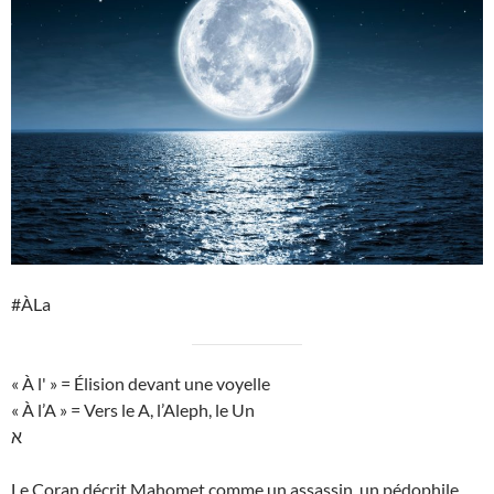
#ÀLa
« À l' » = Élision devant une voyelle
« À l’A » = Vers le A, l’Aleph, le Un
א
Le Coran décrit Mahomet comme un assassin, un pédophile,