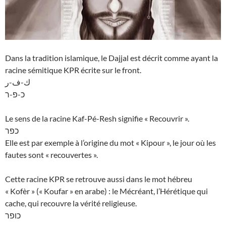
Dans la tradition islamique, le Dajjal est décrit comme ayant la
racine sémitique KPR écrite sur le front.
ك-ف-ر
כ-פ-ר
Le sens de la racine Kaf-Pé-Resh signifie « Recouvrir ».
כפר
Elle est par exemple à l’origine du mot « Kipour », le jour où les
fautes sont « recouvertes ».
Cette racine KPR se retrouve aussi dans le mot hébreu
« Kofèr » (« Koufar » en arabe) : le Mécréant, l’Hérétique qui
cache, qui recouvre la vérité religieuse.
כופר