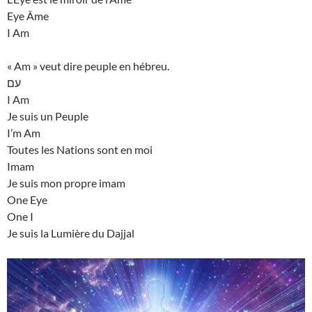
Eye Âme
I Am
« Am » veut dire peuple en hébreu.
עם
I Am
Je suis un Peuple
I’m Am
Toutes les Nations sont en moi
Imam
Je suis mon propre imam
One Eye
One I
Je suis la Lumière du Dajjal