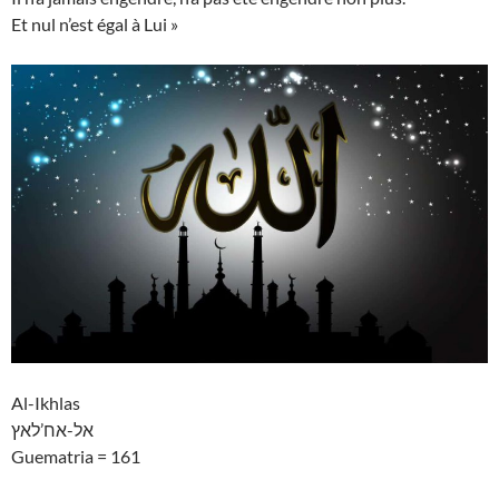
Et nul n’est égal à Lui »
Al-Ikhlas
אל-אח’לאץ
Guematria = 161