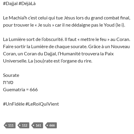
#Dajjal #DéjàLà
Le Machia’h c’est celui qui tue Jésus lors du grand combat final,
pour trouver le « Je suis » car il ne dédaigne pas le Youd (le i).
La Lumière sort de l’obscurité. Il faut « mettre le feu » au Coran.
Faire sortir la Lumière de chaque sourate. Grâce à un Nouveau
Coran, un Coran du Dajjal, l’Humanité trouvera la Paix
Universelle. La (sou)rate est l’organe du rire.
Sourate
סורת
Guematria = 666
#UnFidèle #LeRoiQuiVient
111
112
161
666