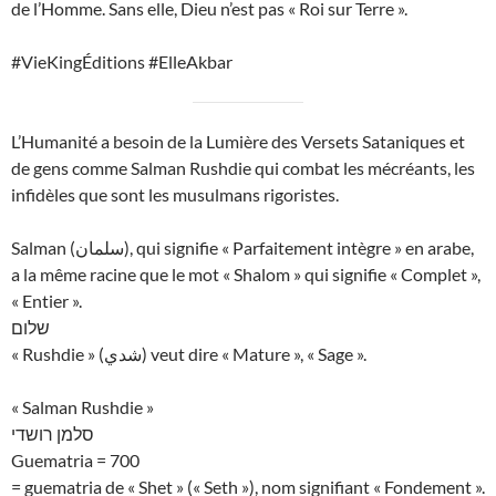
de l’Homme. Sans elle, Dieu n’est pas « Roi sur Terre ».
#VieKingÉditions #ElleAkbar
L’Humanité a besoin de la Lumière des Versets Sataniques et
de gens comme Salman Rushdie qui combat les mécréants, les
infidèles que sont les musulmans rigoristes.
Salman (سلمان), qui signifie « Parfaitement intègre » en arabe,
a la même racine que le mot « Shalom » qui signifie « Complet »,
« Entier ».
שלום
« Rushdie » (شدي) veut dire « Mature », « Sage ».
« Salman Rushdie »
סלמן רושדי
Guematria = 700
= guematria de « Shet » (« Seth »), nom signifiant « Fondement ».