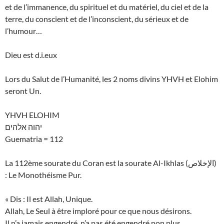
et de l’immanence, du spirituel et du matériel, du ciel et de la
terre, du conscient et de l’inconscient, du sérieux et de
l’humour…
Dieu est d.i.eux
Lors du Salut de l’Humanité, les 2 noms divins YHVH et Elohim
seront Un.
YHVH ELOHIM
יהוה אלהים
Guematria = 112
La 112ème sourate du Coran est la sourate Al-Ikhlas (الإخلاص)
: Le Monothéisme Pur.
« Dis : Il est Allah, Unique.
Allah, Le Seul à être imploré pour ce que nous désirons.
Il n’a jamais engendré, n’a pas été engendré non plus.