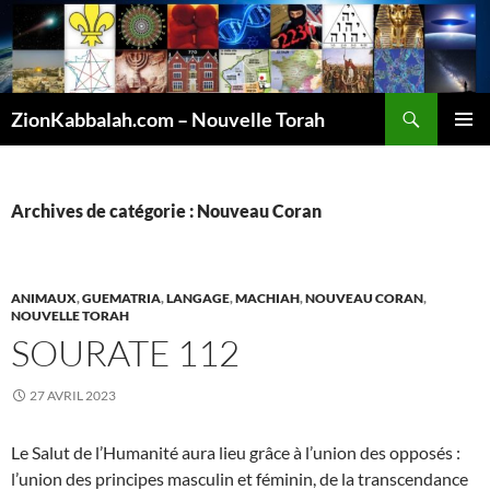
Recherche
ZionKabbalah.com – Nouvelle Torah
ALLER
MENU
AU
PRINCI
CONTENU
Archives de catégorie : Nouveau Coran
ANIMAUX
,
GUEMATRIA
,
LANGAGE
,
MACHIAH
,
NOUVEAU CORAN
,
NOUVELLE TORAH
SOURATE 112
27 AVRIL 2023
Le Salut de l’Humanité aura lieu grâce à l’union des opposés :
l’union des principes masculin et féminin, de la transcendance