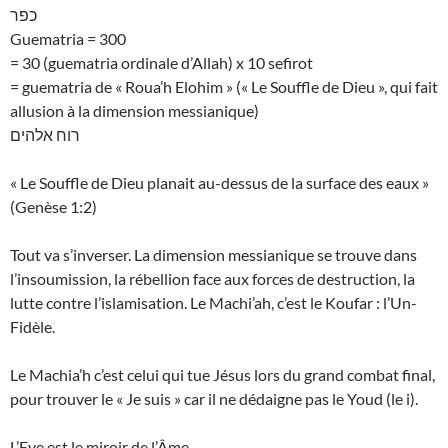
כפר
Guematria = 300
= 30 (guematria ordinale d’Allah) x 10 sefirot
= guematria de « Roua’h Elohim » (« Le Souffle de Dieu », qui fait
allusion à la dimension messianique)
רוח אלהים
« Le Souffle de Dieu planait au-dessus de la surface des eaux »
(Genèse 1:2)
Tout va s’inverser. La dimension messianique se trouve dans
l’insoumission, la rébellion face aux forces de destruction, la
lutte contre l’islamisation. Le Machi’ah, c’est le Koufar : l’Un-
Fidèle.
Le Machia’h c’est celui qui tue Jésus lors du grand combat final,
pour trouver le « Je suis » car il ne dédaigne pas le Youd (le i).
L’Eye est le miroir de l’Âme