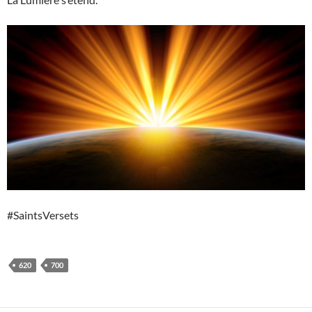
#SaintsVersets
620
700