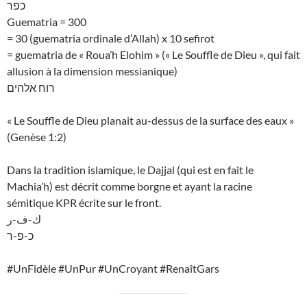
כפר
Guematria = 300
= 30 (guematria ordinale d’Allah) x 10 sefirot
= guematria de « Roua’h Elohim » (« Le Souffle de Dieu », qui fait
allusion à la dimension messianique)
רוח אלהים
« Le Souffle de Dieu planait au-dessus de la surface des eaux »
(Genèse 1:2)
Dans la tradition islamique, le Dajjal (qui est en fait le
Machia’h) est décrit comme borgne et ayant la racine
sémitique KPR écrite sur le front.
ك-ف-ر
כ-פ-ר
#UnFidèle #UnPur #UnCroyant #RenaîtGars