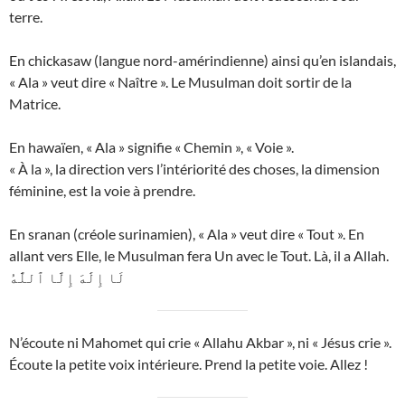
terre.
En chickasaw (langue nord-amérindienne) ainsi qu’en islandais,
« Ala » veut dire « Naître ». Le Musulman doit sortir de la
Matrice.
En hawaïen, « Ala » signifie « Chemin », « Voie ».
« À la », la direction vers l’intériorité des choses, la dimension
féminine, est la voie à prendre.
En sranan (créole surinamien), « Ala » veut dire « Tout ». En
allant vers Elle, le Musulman fera Un avec le Tout. Là, il a Allah.
لَا إِلَٰهَ إِلَّا ٱللَّٰهُ
N’écoute ni Mahomet qui crie « Allahu Akbar », ni « Jésus crie ».
Écoute la petite voix intérieure. Prend la petite voie. Allez !