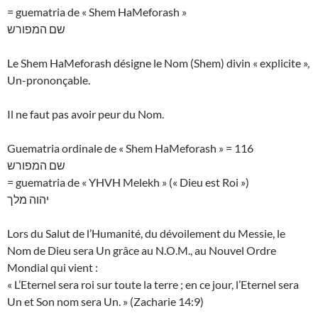
= guematria de « Shem HaMeforash »
שם המפורש
Le Shem HaMeforash désigne le Nom (Shem) divin « explicite »,
Un-prononçable.
Il ne faut pas avoir peur du Nom.
Guematria ordinale de « Shem HaMeforash » = 116
שם המפורש
= guematria de « YHVH Melekh » (« Dieu est Roi »)
יהוה מלך
Lors du Salut de l’Humanité, du dévoilement du Messie, le
Nom de Dieu sera Un grâce au N.O.M., au Nouvel Ordre
Mondial qui vient :
« L’Eternel sera roi sur toute la terre ; en ce jour, l’Eternel sera
Un et Son nom sera Un. » (Zacharie 14:9)