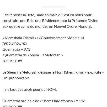
Il faut briser la Bête, l’âme animale qui est en nous pour
construire une Beit, une Résidence pour la Présence Divine
aux quatre coins du monde : un Nouvel Ordre Mondial.
« Memshala Olamit » (« Gouvernement Mondial »)
ממשלה עולמית
Guematria = 971
= guematria de « Shem HaMeforash »
שם המפורש
Le Shem HaMeforash désigne le Nom (Shem) divin « explicite »,
Un-prononçable.
Il ne faut pas avoir peur du NOM.
Guematria ordinale de « Shem HaMeforash » = 116
שם המפורש