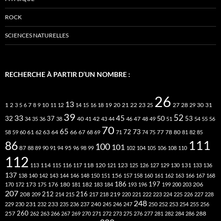
ROCK
SCIENCES NATURELLES
RECHERCHE À PARTIR D’UN NOMBRE :
26
13
2
7
10
20
21
22
23
27
31
1
3
5
6
8
9
11
12
14
15
16
18
19
25
28
29
30
39
52
33
45
32
37
50
40
42
53
34
35
36
38
41
43
44
46
47
48
49
51
54
55
56
70
65
73
72
63
66
78
80
58
59
60
61
62
64
67
68
69
71
74
75
77
81
82
85
111
86
100
101
87
95
88
89
90
91
94
96
98
99
102
104
105
106
108
110
112
118
120
113
114
115
116
117
121
123
125
126
127
129
130
131
133
136
137
138
140
142
143
144
146
148
150
151
156
157
158
160
161
162
163
166
167
168
186
173
182
197
206
170
172
175
176
180
181
183
184
193
196
199
200
203
207
212
216
219
208
209
214
215
217
218
220
221
222
223
224
225
226
227
228
248
240
229
230
231
232
233
235
236
237
245
246
247
250
252
253
254
255
256
260
257
262
263
266
267
269
270
271
272
273
275
276
277
281
282
284
286
288