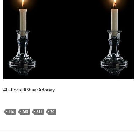
#LaPorte #ShaarAdonay
116
565
641
70