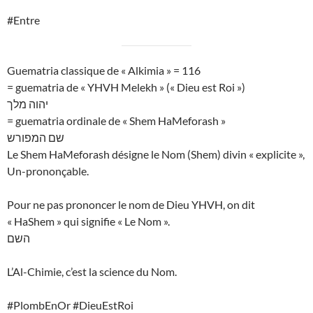
#Entre
Guematria classique de « Alkimia » = 116
= guematria de « YHVH Melekh » (« Dieu est Roi »)
יהוה מלך
= guematria ordinale de « Shem HaMeforash »
שם המפורש
Le Shem HaMeforash désigne le Nom (Shem) divin « explicite »,
Un-prononçable.
Pour ne pas prononcer le nom de Dieu YHVH, on dit
« HaShem » qui signifie « Le Nom ».
השם
L’Al-Chimie, c’est la science du Nom.
#PlombEnOr #DieuEstRoi