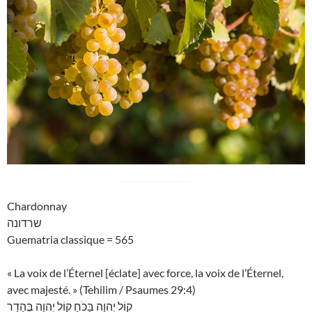
Chardonnay
שרדונה
Guematria classique = 565
« La voix de l’Éternel [éclate] avec force, la voix de l’Éternel,
avec majesté. » (Tehilim / Psaumes 29:4)
קוֹל יְהוָה בַּכֹּחַ קוֹל יְהוָה בֶּהָדָר