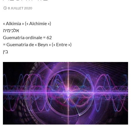
8 JUILLET 2020
« Alkimia » (« Alchimie »)
אלכימיה
Guematria ordinale = 62
= Guematria de « Beyn » (« Entre »)
בין