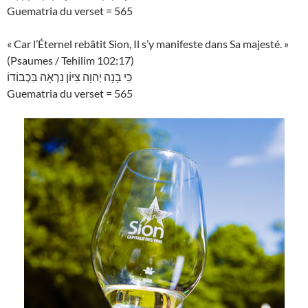
Guematria du verset = 565
« Car l’Éternel rebâtit Sion, Il s’y manifeste dans Sa majesté. »
(Psaumes / Tehilim 102:17)
כִּי בָנָה יְהוָה צִיּוֹן נִרְאָה בִּכְבוֹדוֹ
Guematria du verset = 565