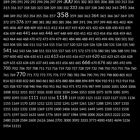
300
301
306
289
290
291
292
293
294
296
297
299
302
303
305
308
310
313
314
333
345
315
340
346
316
317
318
320
323
328
329
330
332
336
337
338
342
343
358
357
359
363
364
365
369
348
349
352
353
354
355
356
360
366
367
370
376
377
386
391
402
372
373
380
381
382
383
385
389
396
397
399
400
401
404
412
405
406
407
408
409
410
411
414
417
419
420
421
422
424
428
430
433
435
441
444
446
436
439
440
445
447
448
449
450
451
452
453
454
456
458
459
461
463
464
466
468
470
472
473
474
479
481
484
486
488
491
493
494
496
500
501
502
516
503
504
505
506
511
512
514
515
517
520
523
524
526
528
530
531
534
535
540
541
542
543
546
548
551
553
555
557
565
571
572
573
576
580
581
586
588
591
596
613
611
620
597
600
602
606
610
612
614
615
616
617
619
622
623
625
626
628
666
676
629
631
633
634
635
637
641
646
651
656
661
665
670
682
685
692
696
700
702
706
707
708
711
713
716
719
720
727
728
729
732
748
750
753
755
756
760
770
777
761
769
771
772
773
775
776
780
783
784
790
791
793
798
800
805
813
814
823
830
832
845
860
861
865
876
880
884
888
894
899
904
910
911
913
914
916
1000
925
928
937
938
940
946
950
951
962
963
971
972
976
987
999
1001
1004
1006
1008
1012
1015
1017
1026
1030
1032
1034
1046
1053
1058
1075
1078
1085
1091
1118
1111
1092
1093
1110
1113
1116
1119
1120
1121
1122
1123
1127
1131
1136
1155
1169
1170
1203
1212
1231
1232
1241
1249
1261
1267
1288
1291
1307
1310
1315
1322
1332
1338
1369
1370
1400
1406
1426
1441
1449
1495
1500
1553
1558
1571
1597
1623
1633
1644
1776
1819
1837
1984
1998
2000
2024
2053
2222
2236
2480
2528
2584
2600
2626
2666
2701
3000
3092
3333
3773
4000
4181
4694
5236
5954
11111